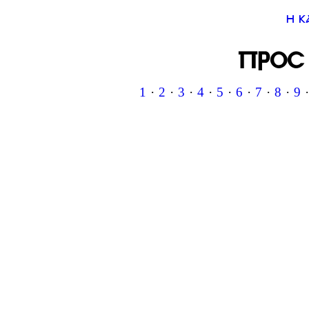
η κ
προσ
1
·
2
·
3
·
4
·
5
·
6
·
7
·
8
·
9