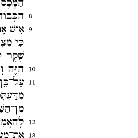
הַמֶּכֶס 
הַכָּבו
8
אִישׁ אֶת
9
כִּי מִצ
שֶׁקֶר ל
הַזֶּה וְ
10
עַל־​כֵּ
11
מִדַּעְתְ
מִן־​הַשֵ
לְהַאֲמ
12
אֶת־​מַעֲ
13