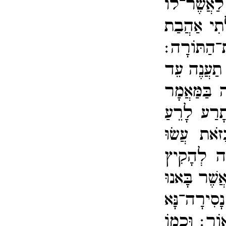
לַאֲשֶׁר־​לוֹ
ָתִי אַהֲבַת
־​הַתּוֹרָה׃
 תַעֲנֶה עֵד
 בַּמַּאֲמָר
רַע לָרֵעַ
ָזֹאת עֲשֹוּ
עָה לְהָקִיץ
ֲשֶׁר בָּאנוּ
סִירָה־​נָּא
ָאוֹר׃
וּכְמוֹ