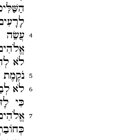
הַשַּׁלִ
לָרָעִים
עֲשֵׂה ה
4
אֱלֹהִים
לֹא לְחִ
נֹקֶמֶת 
5
לֹא לְבַד
6
כִּי לָז
אֱלֹהִים
7
כְּחוֹבַ