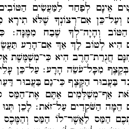
ּיטִים אֵינָם לְפַחַד לַמַּעֲשִׂים הַטּוֹבִי
 וְעַל־​כֵּן אִם־​רְצוֹנְךָ שֶׁלֹּא תִירָא מִ
ַטּוֹב וְהָיָה־​לְךָ שֶׁבַח מִמֶּנָּה׃
כִּ
 הִיא לְטוֹב לָךְ אַךְ אִם־​הָרַע תַּעֲשֶׂה
נָּם חֲגֻרַת־​חֶרֶב הִיא כִּי־​מְשַׁמֶּשֶׁת א
בְּקֶצֶף מִכָּל־​עֹשֵׂה הָרָע׃
עַל־​כֵּן עָלֵינ
 בַּעֲבוּר הַקֶּצֶף כִּי־​גַם בַּעֲבוּר דַּעַת
ֹאת אַף־​מְשַׁלְּמִים אַתֶּם אֶת־​הַמַּס כִּי
 הֵמָּה הַשֹּׁקְדִים עַל־​זֹאת׃
לָכֵן תְּנוּ
תְכֶם הַמַּס לַאֲשֶׁר־​לוֹ הַמַּס וְהַמֶּכֶס ל