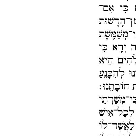
ם כִּי אִם־​
ן־​הָרָשׁוּת
י־​מְשַׁמֶּשֶׁת
 יְרָא כִּי
ֱלֹהִים הִיא
וּ לְהִכָּנֵעַ
 חוֹבָתֵנוּ׃
־​מְשָׁרְתֵי
 לְכָל־​אִישׁ
ַאֲשֶׁר־​לוֹ