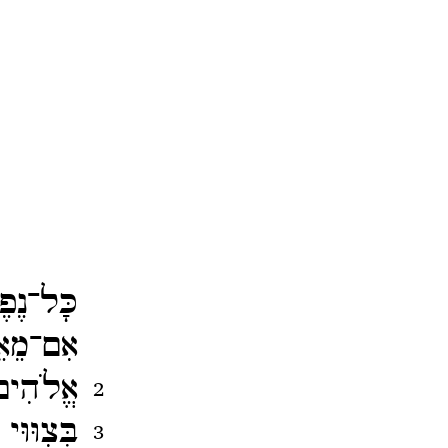
כָּל־​נֶפ
אִם־​מֵא
אֱלֹהִים 
2
בְּצִוּו
3