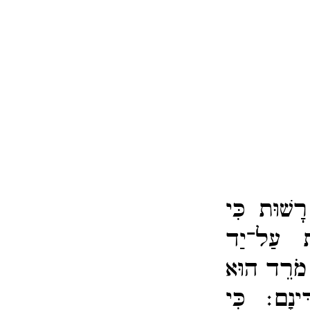
 רָשׁוּת כִּי
ֹת עַל־​יַד
ת מֹרֵד הוּא
דִּינָם׃
כִּי