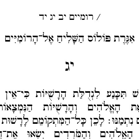
/
רומיים
יב
יג
יד
אִגֶּרֶת פּוֹלוֹס הַשָּׁלִיחַ אֶל־הָרוֹמִיִּים
יג
ֶשׁ תִּכָּנַע לִגְדֻלַּת הָרָשֻׁיּוֹת כִּי־​אֵין
ֵת הָאֱלֹהִים וְהָרָשֻׁיּוֹת הַנִּמְצָאו
נִתְמַנּוּ׃
לָכֵן כָּל־​הַמִּתְקוֹמֵם לָרָשׁוּ
ּי הָאֱלֹהִים וְהַמֹּרְדִים יִשְׂאוּ אֶת־​