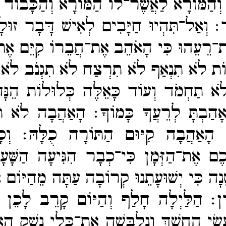
וְהַמּוֹרָא לַאֲשֶׁר־​לוֹ הַמּוֹרָא וְהַכָּבוֹד 
ֹד׃
וְאַל־​תִּהְיוּ חַיָּבִים לְאִישׁ דָּבָר זוּל
־​רֵעֵהוּ כִּי הָאֹהֵב אֶת־​חֲבֵרוֹ קִיֵּם אֶת
ְוֺת לֹא תִנְאַף לֹא תִרְצַח לֹא תִגְנֹב לֹא
ֹא תַחְמֹד וְעוֹד כָּאֵלֶּה כְּלוּלוֹת הֵנָּה
אָהַבְתָּ לְרֵעֲךָ כָּמוֹךָ׃
הָאַהֲבָה לֹא תָ
ן הָאַהֲבָה קִיּוּם הַתּוֹרָה כֻלָּהּ׃
וְכ
ּכֶם אֶת־​הַזְּמָן כִּי־​כְבָר הִגִּיעָה הַשָּׁ
ּׁנָה כִּי יְשׁוּעָתֵנוּ קְרוֹבָה עַתָּה מֵהַיּוֹם א
ִין׃
הַלַּיְלָה חָלַף וְהַיּוֹם קָרֵב לָכֵן נָ
שֵׂי הַחשֶׁךְ וְנִלְבְּשָׁה אֶת־​כְּלֵי נֶשֶׁק ה