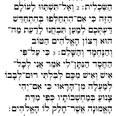
הַשִּׂכְלִית׃
וְאַל־​תִּשְׁתַּוּוּ לָעוֹלָם
2
הַזֶּה כִּי אִם־​הִתְחַלְּפוּ בְּהִתְחַדֵּשׁ
דַּעְתְּכֶם לְמַעַן תִּבְחֲנוּ לָדַעַת מַה־​
הוּא רְצוֹן הָאֱלֹהִים הַטּוֹב
וְהַנֶּחְמָד וְהַשָּׁלֵם׃
כִּי עַל־​פִּי
3
הַחֶסֶד הַנִּתָּן־​לִי אֹמֵר אֲנִי לְכָל־​
אִישׁ וְאִישׁ מִכֶּם לְבִלְתִּי רוּם־​לְבָבוֹ
לְמַעְלָה מִן־​הָרָאוּי כִּי אִם־​יְהִי
צָנוּעַ בְּמַחְשְׁבוֹתָיו כְּפִי מִדַּת
הָאֱמוּנָה אֲשֶׁר־​חָלַק לוֹ הָאֱלֹהִים׃