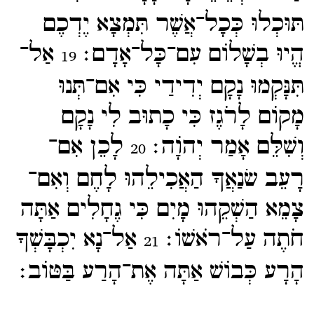
תּוּכְלוּ כְּכָל־​אֲשֶׁר תִּמְצָא יֶדְכֶם
הֱיוּ בְשָׁלוֹם עִם־​כָּל־​אָדָם׃
אַל־​
19
תִּנָּקְמוּ נָקָם יְדִידַי כִּי אִם־​תְּנוּ
מָקוֹם לָרֹגֶז כִּי כָתוּב לִי נָקָם
וְשִׁלֵּם אָמַר יְהוָֹה׃
לָכֵן אִם־​
20
רָעֵב שׂנַאֲךָ הַאֲכִילֵהוּ לָחֶם וְאִם־​
צָמֵא הַשְׁקֵהוּ מָיִם כִּי גֶחָלִים אַתָּה
חֹתֶה עַל־​רֹאשׁוֹ׃
אַל־​נָא יִכְבָּשְׁךָ
21
הָרָע כְּבוֹשׁ אַתָּה אֶת־​הָרַע בַּטּוֹב׃