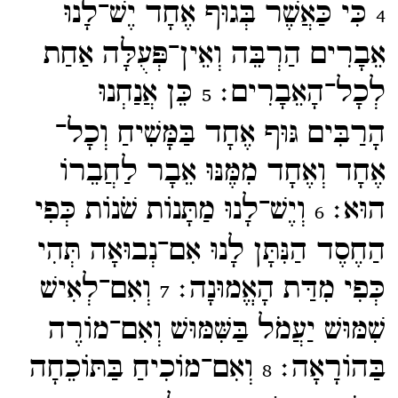
כִּי כַּאֲשֶׁר בְּגוּף אֶחָד יֶשׁ־​לָנוּ
4
אֵבָרִים הַרְבֵּה וְאֵין־​פְּעֻלָּה אַחַת
לְכָל־​הָאֵבָרִים׃
כֵּן אֲנַחְנוּ
5
הָרַבִּים גּוּף אֶחָד בַּמָּשִׁיחַ וְכָל־​
אֶחָד וְאֶחָד מִמֶּנּוּ אֵבָר לַחֲבֵרוֹ
הוּא׃
וְיֶשׁ־​לָנוּ מַתָּנוֹת שֹׁנוֹת כְּפִי
6
הַחֶסֶד הַנִּתָּן לָנוּ אִם־​נְבוּאָה תְּהִי
כְּפִי מִדַּת הָאֱמוּנָה׃
וְאִם־​לְאִישׁ
7
שִׁמּוּשׁ יַעֲמֹל בַּשִּׁמּוּשׁ וְאִם־​מוֹרֶה
בַּהוֹרָאָה׃
וְאִם־​מוֹכִיחַ בַּתּוֹכֵחָה
8