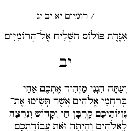
/
רומיים
יא
יב
יג
אִגֶּרֶת פּוֹלוֹס הַשָּׁלִיחַ אֶל־הָרוֹמִיִּים
יב
וְעַתָּה הִנְנִי מַזְהִיר אֶתְכֶם אַחַי
בְּרַחֲמֵי אֱלֹהִים אֲשֶׁר תָּשִׂימוּ אֶת־​
גְּוִיּוֹתֵיכֶם קָרְבָּן חַי וְקָדוֹשׁ וְנִרְצֶה
לֵאלֹהִים וְהָיְתָה זֹּאת עֲבוֹדַתְכֶם