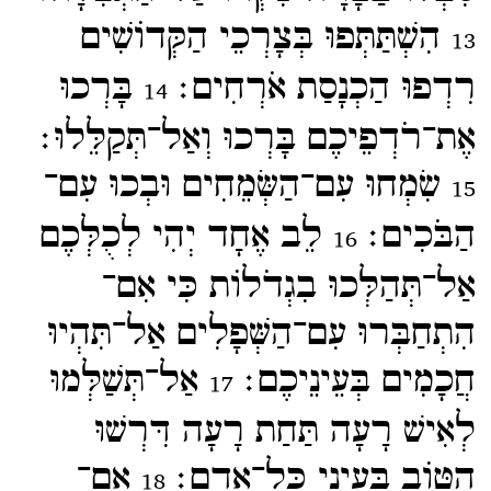
הִשְׁתַּתְּפוּ בְּצָרְכֵי הַקְּדוֹשִׁים
13
רִדְפוּ הַכְנָסַת אֹרְחִים׃
בָּרְכוּ
14
אֶת־​רֹדְפֵיכֶם בָּרְכוּ וְאַל־​תְּקַלֵּלוּ׃
שִׂמְחוּ עִם־​הַשְּׂמֵחִים וּבְכוּ עִם־​
15
הַבֹּכִים׃
לֵב אֶחָד יְהִי לְכֻלְּכֶם
16
אַל־​תְּהַלְּכוּ בִגְדֹלוֹת כִּי אִם־​
הִתְחַבְּרוּ עִם־​הַשְּׁפָלִים אַל־​תִּהְיוּ
חֲכָמִים בְּעֵינֵיכֶם׃
אַל־​תְּשַׁלְּמוּ
17
לְאִישׁ רָעָה תַּחַת רָעָה דִּרְשׁוּ
הַטּוֹב בְּעֵינֵי כָּל־​אָדָם׃
אִם־​
18