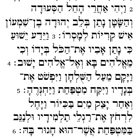
וַיְהִי אַחֲרֵי הָחֵל הַסְּעוּדָה
2
וְהַשָּׂטָן נָתַן בְּלֵב יְהוּדָה בֶן־​שִׁמְעוֹן
אִישׁ קְרִיּוֹת לְמָסְרוֹ׃
וַיֵּדַע יֵשׁוּעַ
3
כִּי נָתַן אָבִיו אֶת־​הַכֹּל בְּיָדוֹ וְכִי
מֵאֱלֹהִים בָּא וְאֶל־​אֱלֹהִים יָשׁוּב׃
4
וַיָּקָם מֵעַל הַשֻּׁלְחָן וַיִּפְשֹׁט אֶת־​
בְּגָדָיו וַיִּקַּח מִטְפַּחַת וַיַּחְגְּרֶהָ׃
5
וְאַחַר יָצַק מַיִם בַּכִּיּוֹר וַיָּחֶל
לִרְחֹץ אֶת־​רַגְלֵי תַלְמִידָיו וּלְנַגֵּב
בַּמִּטְפַּחַת אֲשֶׁר־​הוּא חָגוּר בָּהּ׃
6