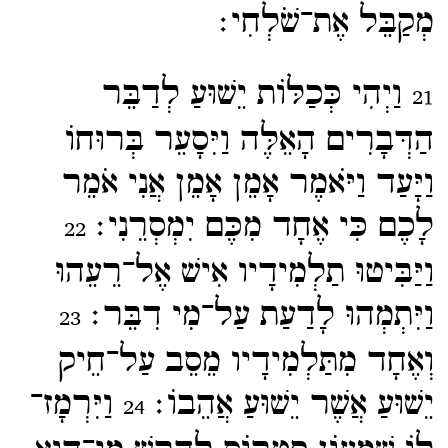
מְקַבֵּל אֶת־​שֹׁלְחִי׃
וַיְהִי כְּכַלּוֹת יֵשׁוּעַ לְדַבֵּר
21
הַדְּבָרִים הָאֵלֶּה וַיִּסָעֵר בְּרוּחוֹ
וַיָּעַד וַיֹּאמֶר אָמֵן אָמֵן אֲנִי אֹמֵר
לָכֶם כִּי אֶחָד מִכֶּם יִמְסְרֵנִי׃
22
וַיַּבִּיטוּ תַלְמִידָיו אִישׁ אֶל־​רֵעֵהוּ
וַיִּתְמְהוּ לָדַעַת עַל־​מִי דִבֵּר׃
23
וְאֶחָד מִתַּלְמִידָיו מֵסֵב עַל־​חֵיק
יֵשׁוּעַ אֲשֶׁר יֵשׁוּעַ אֲהֵבוֹ׃
וַיִּרְמָז־​
24