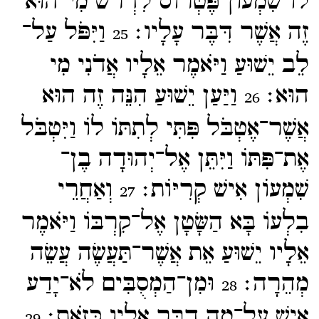
לוֹ שִׁמְעוֹן פֶּטְרוֹס לִדְרשׁ מִי־​הוּא
זֶה אֲשֶׁר דִּבֶּר עָלָיו׃
וַיִּפֹּל עַל־​
25
לֵב יֵשׁוּעַ וַיֹּאמֶר אֵלָיו אֲדֹנִי מִי
הוּא׃
וַיַּעַן יֵשׁוּעַ הִנֵּה זֶה הוּא
26
אֲשֶׁר־​אֶטְבֹּל פִּתִּי לְתִתּוֹ לוֹ וַיִּטְבֹּל
אֶת־​פִּתּוֹ וַיִּתֵּן אֶל־​יְהוּדָה בֶן־​
שִׁמְעוֹן אִישׁ קְרִיּוֹת׃
וְאַחֲרֵי
27
בִלְעוֹ בָּא הַשָּׂטָן אֶל־​קִרְבּוֹ וַיֹּאמֶר
אֵלָיו יֵשׁוּעַ אֵת אֲשֶׁר־​תַּעֲשֶׂה עֲשֵׂה
מְהֵרָה׃
וּמִן־​הַמְסֻבִּים לֹא־​יָדַע
28
אִישׁ עַל־​מֶה דִבֶּר אֵלָיו כָּזֹאת׃
29