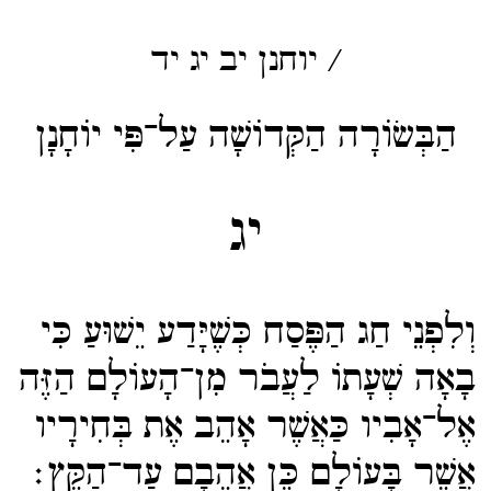
/
יוחנן
יב
יג
יד
הַבְּשׂוֹרָה הַקְּדוֹשָׁה עַל־פִּי יוֹחָנָן
יג
וְלִפְנֵי חַג הַפֶּסַח כְּשֶׁיָּדַע יֵשׁוּעַ כִּי
בָאָה שְׁעָתוֹ לַעֲבֹר מִן־​הָעוֹלָם הַזֶּה
אֶל־​אָבִיו כַּאֲשֶׁר אָהֵב אֶת בְּחִירָיו
אֲשֶׁר בָּעוֹלָם כֵּן אֲהֵבָם עַד־​הַקֵּץ׃