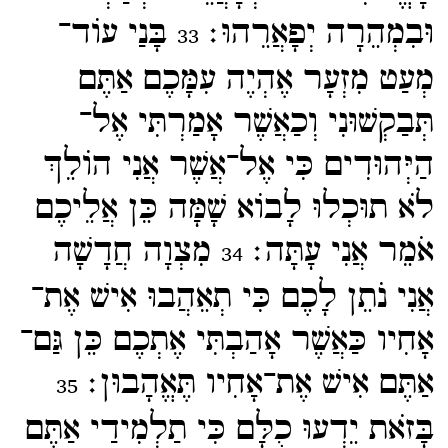
וּבִמְהֵרָה יְפָאֲרֵהוּ׃
בָּנַי עוֹד־​
33
מְעַט מִזְעָר אֶהְיֶה עִמָּכֶם אַתֶּם
תְּבַקְשׁוּנִי וְכַאֲשֶׁר אָמַרְתִּי אֶל־​
הַיְּהוּדִים כִּי אֶל־​אֲשֶׁר אֲנִי הוֹלֵךְ
לֹא תוּכְלוּ לָבוֹא שָׁמָּה כֵּן אֲלֵיכֶם
אֹמֵר אֲנִי עָתָּה׃
מִצְוָה חֲדָשָׁה
34
אֲנִי נֹתֵן לָכֶם כִּי תְאֵהֲבוּ אִישׁ אֶת־​
אָחִיו כַּאֲשֶׁר אָהַבְתִּי אֶתְכֶם כֵּן גַּם־​
אַתֶּם אִישׁ אֶת־​אָחִיו תֶּאֱהָבוּן׃
35
בָּזֹאת יֵדְעוּ כֻלָּם כִּי תַלְמִידַי אַתֶּם