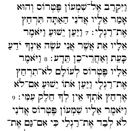
וַיִּקְרַב אֶל־​שִׁמְעוֹן פֶּטְרוֹס וְהוּא
אָמַר אֵלָיו אֲדֹנִי הַאַתָּה תִּרְחַץ
אֶת־​רַגְלָי׃
וַיַּעַן יֵשׁוּעַ וַיֹּאמֶר
7
אֵלָיו אֵת אֲשֶׁר אֲנִי עֹשֶׂה אֵינְךָ יֹדֵעַ
כָּעֵת וְאַחֲרֵי־​כֵן תֵּדָע׃
וַיֹּאמֶר
8
אֵלָיו פֶּטְרוֹס לְעוֹלָם לֹא־​תִרְחַץ
אֶת־​רַגְלָי וַיַּעַן אֹתוֹ יֵשׁוּעַ אִם־​לֹא
אֶרְחַץ אֹתְךָ אֵין לְךָ חֵלֶק עִמִּי׃
9
וַיֹּאמֶר אֵלָיו שִׁמְעוֹן פֶּטְרוֹס אֲדֹנִי
לֹא לְבַד אֶת־​רַגְלַי כִּי אִם־​גַּם אֶת־​