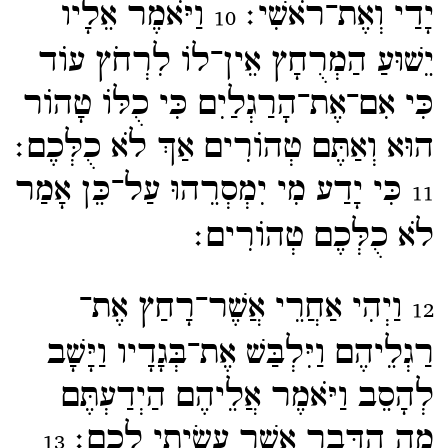
יָדַי וְאֶת־​רֹאשִׁי׃
וַיֹּאמֶר אֵלָיו
10
יֵשׁוּעַ הַמְרֻחָץ אֵין־​לוֹ לִרְחֹץ עוֹד
כִּי אִם־​אֶת־​הָרַגְלַיִם כִּי כֻלּוֹ טָהוֹר
הוּא וְאַתֶּם טְהוֹרִים אַךְ לֹא כֻלְּכֶם׃
כִּי יָדַע מִי יִמְסְרֵהוּ עַל־​כֵּן אָמַר
11
לֹא כֻלְּכֶם טְהוֹרִים׃
וַיְהִי אַחֲרֵי אֲשֶׁר־​רָחַץ אֶת־​
12
רַגְלֵיהֶם וַיִּלְבַּשׁ אֶת־​בְּגָדָיו וַיָּשָׁב
לְהָסֵב וַיֹּאמֶר אֲלֵיהֶם הַיְדַעְתֶּם
מָה הַדָּבָר אֲשֶׁר עָשִׂיתִי לָכֶם׃
13