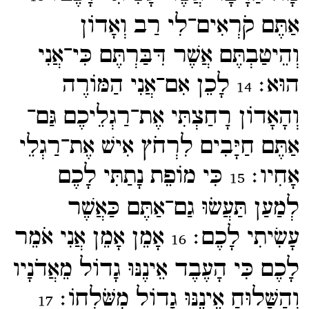
אַתֶּם קֹרְאִים־​לִי רַב וְאָדוֹן
וְהֵיטַבְתֶּם אֲשֶׁר דִּבַּרְתֶּם כִּי־​אֲנִי
הוּא׃
לָכֵן אִם־​אֲנִי הַמּוֹרֶה
14
וְהָאָדוֹן רָחַצְתִּי אֶת־​רַגְלֵיכֶם גַּם־​
אַתֶּם חַיָּבִים לִרְחֹץ אִישׁ אֶת־​רַגְלֵי
אָחִיו׃
כִּי מוֹפֵת נָתַתִּי לָכֶם
15
לְמַעַן תַּעֲשֹוּ גַם־​אַתֶּם כַּאֲשֶׁר
עָשִׂיתִי לָכֶם׃
אָמֵן אָמֵן אֲנִי אֹמֵר
16
לָכֶם כִּי הָעֶבֶד אֵינֶנּוּ גָדוֹל מֵאֲדֹנָיו
וְהַשָּׁלוּחַ אֵינֶנּוּ גָדוֹל מִשֹּׁלְחוֹ׃
17