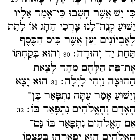
כִּי יֵשׁ אֲשֶׁר חָשְׁבוּ כִּי־​אָמַר אֵלָיו
יֵשׁוּעַ קְנֵה־​לָנוּ צָרְכֵי הֶחָג אוֹ לָתֵת
לָאֶבְיוֹנִים יַעַן אֲשֶׁר כִּיס הַכֶּסֶף
תַּחַת יַד יְהוּדָה׃
וְהוּא בְּקַחְתּוֹ
30
אֶת־​פַּת הַלֶּחֶם מִהֵר לָצֵאת
הַחוּצָה וַיְהִי לָיְלָה׃
הוּא יָצָא
31
וְיֵשׁוּעַ אָמַר עַתָּה נִתְפָּאַר בֶּן־​
הָאָדָם וְהָאֱלֹהִים נִתְפָּאַר בּוֹ׃
32
אִם הָאֱלֹהִים נִתְפָּאַר בּוֹ גַּם־​
הָאֱלֹהִים הוּא יְפָאֲרֵהוּ בְּעַצְמוֹ