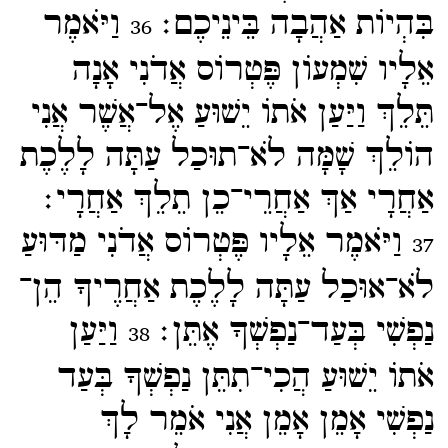
בִּהְיוֹת אַהֲבָה בֵּינֵיכֶם׃
וַיֹּאמֶר
36
אֵלָיו שִׁמְעוֹן פֶּטְרוֹס אֲדֹנִי אָנָה
תֵּלֵךְ וַיַּעַן אֹתוֹ יֵשׁוּעַ אֶל־​אֲשֶׁר אֲנִי
הוֹלֵךְ שָׁמָּה לֹא־​תוּכַל עַתָּה לָלֶכֶת
אַחֲרָי אַךְ אַחֲרֵי־​כֵן תֵלֵךְ אַחֲרָי׃
וַיֹּאמֶר אֵלָיו פֶּטְרוֹס אֲדֹנִי מַדּוּעַ
37
לֹא־​אוּכַל עַתָּה לָלֶכֶת אַחֲרֶיךָ הֵן־​
נַפְשִׁי בְּעַד־​נַפְשְׁךָ אֶתֵּן׃
וַיַּעַן
38
אֹתוֹ יֵשׁוּעַ הֲכִי־​תִתֵּן נַפְשְׁךָ בְּעַד
נַפְשִׁי אָמֵן אָמֵן אֲנִי אֹמֵר לָךְ