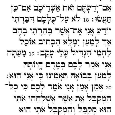
אִם־​יְדַעְתֶּם זֹאת אַשְׁרֵיכֶם אִם־​כֵּן
תַּעֲשֹוּ׃
לֹא עַל־​כֻּלְּכֶם דִּבַּרְתִּי
18
יוֹדֵעַ אֲנִי אֶת־​אֲשֶׁר בָּחַרְתִּי בָהֶם
אַךְ לְמַעַן יִמָּלֵא הַכָּתוּב אוֹכֵל
לַחְמִי הִגְדִּיל עָלַי עָקֵב׃
מֵעַתָּה
19
אֲנִי אֹמֵר לָכֶם בְּטֶרֶם הֱיוֹתָהּ
לְמַעַן בְּבוֹאָהּ תַּאֲמִינוּ כִּי אֲנִי הוּא׃
אָמֵן אָמֵן אֲנִי אֹמֵר לָכֶם כִּי כָל־​
20
הַמְקַבֵּל אֵת אֲשֶׁר אֶשְׁלָחֵהוּ אֹתִי
הוּא מְקַבֵּל וְהַמְקַבֵּל אֹתִי הוּא