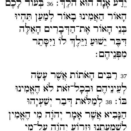
יֵדַע אָנָה הוּא הֹלֵךְ׃
בְּעוֹד לָכֶם
36
הָאוֹר הַאֲמִינוּ בָאוֹר לְמַעַן תִּהְיוּ
בְּנֵי הָאוֹר אֶת־​הַדְּבָרִים הָאֵלֶּה
דִּבֶּר יֵשׁוּעַ וַיֵּלֶךְ לוֹ וַיִּסָּתֵר
מִפְּנֵיהֶם׃
רַבִּים הָאֹתוֹת אֲשֶׁר עָשָׂה
37
לְעֵינֵיהֶם וּבְכָל־​זֹאת לֹא הֶאֱמִינוּ
בּוֹ׃
לְמַלֹּאת דְּבַר יְשַׁעְיָהוּ
38
הַנָּבִיא אֲשֶׁר אָמָר יְהוָֹה מִי הֶאֱמִין
לִשְׁמֻעָתֵנוּ וּזְרוֹעַ יְהוָֹה עַל־​מִי