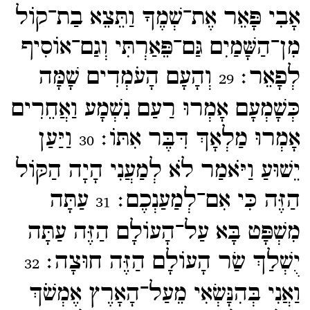
אָבִי פָּאֵר אֶת־​שְׁמֶךָ וַתֵּצֵא בַת־​קוֹל
מִן־​הַשָּׁמַיִם גַּם־​פֵּאַרְתִּי וְגַם־​אוֹסִיף
לְפָאֵר׃
וְהָעָם הָעֹמְדִים שָׁמָּה
29
כְּשָׁמְעָם אָמְרוּ רַעַם נִשְׁמָע וַאֲחֵרִים
אָמְרוּ מַלְאָךְ דִּבֶּר אִתּוֹ׃
וַיַּעַן
30
יֵשׁוּעַ וַיֹּאמַר לֹא לְמַעֲנִי הָיָה הַקּוֹל
הַזֶּה כִּי אִם־​לְמַעַנְכֶם׃
עַתָּה
31
מִשְׁפָּט בָּא עַל־​הָעוֹלָם הַזֶּה עַתָּה
יֻשְׁלַךְ שַׂר הָעוֹלָם הַזֶּה חוּצָה׃
32
וַאֲנִי בְּהִנָּשְׂאִי מֵעַל־​הָאָרֶץ אֶמְשֹׁךְ