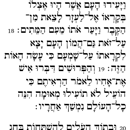
וַיָּעִידוּ הָעָם אֲשֶׁר הָיוּ אֶצְלוֹ
בְּקָרְאוֹ אֶל־​לַעְזָר לָצֵאת מִן־​
הַקֶּבֶר וַיָּעַר אֹתוֹ מֵעִם הַמֵּתִים׃
18
עַל־​זֹאת גַּם־​הֲמוֹן הָעָם יָצָא
לִקְרָאתוֹ עַל־​שָׁמְעָם כִּי עָשָׂה הָאוֹת
הַזֶּה׃
וְהַפְּרוּשִׁים דִּבְּרוּ אִישׁ
19
אֶת־​אָחִיו לֵאמֹר הַרְאִיתֶם כִּי
הוֹעֵיל לֹא תוֹעִילוּ מְאוּמָה הִנֵּה
כָל־​הָעוֹלָם נִמְשַׁךְ אַחֲרָיו׃
וּבְתוֹךְ הָעֹלִים לְהִשְׁתַּחֲוֺת בֶּחָג
20