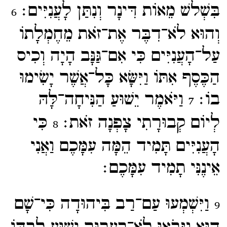
בִּשְׁלשׁ מֵאוֹת דִּינָר וְנִתַּן לָעֲנִיִּים׃
6
וְהוּא לֹא־​דִבֶּר אֶת־​זֹאת מֵחֶמְלָתוֹ
עַל־​הָעֲנִיִּים כִּי אִם־​גַּנָּב הָיָה וְכִיס
הַכֶּסֶף אִתּוֹ וַיִּשָּׂא כָּל־​אֲשֶׁר יָשִׂימוּ
בוֹ׃
וַיֹּאמֶר יֵשׁוּעַ הַנִּיחָה־​לָּהּ
7
לְיוֹם קְבוּרָתִי צָפְנָה זֹאת׃
כִּי
8
הָעֲנִיִּים תָּמִיד הֵמָּה עִמָּכֶם וַאֲנִי
אֵינֶנִּי תָמִיד עִמָּכֶם׃
וַיִּשְׁמְעוּ עַם־​רַב בִּיהוּדָה כִּי־​שָׁם
9