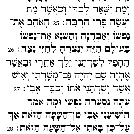
וָמֵת יִשָּׁאֵר לְבַדּוֹ וְכַאֲשֶׁר מֵת
יַעֲשֶׂה פְּרִי הַרְבֵּה׃
הָאֹהֵב אֶת־​
25
נַפְשׁוֹ יְאַבְּדֶנָּה וְהַשּׂנֵא אֶת־​נַפְשׁוֹ
בָּעוֹלָם הַזֶּה יִנְצְרֶהָ לְחַיֵּי נֶצַח׃
26
הֶחָפֵץ לְשָׁרְתֵנִי יֵלֵךְ אַחֲרָי וּבַאֲשֶׁר
אֶהְיֶה שָׁם יִהְיֶה גַּם־​מְשָׁרְתִי וְאִישׁ
אֲשֶׁר יְשָׁרְתֵנִי אֹתוֹ יְכַבֵּד אָבִי׃
27
עַתָּה נִסְעֲרָה נַפְשִׁי וּמָה אֹמַר
הוֹשִׁיעֵנִי אָבִי מִן־​הַשָּׁעָה הַזֹּאת אַךְ
עַל־​כֵּן בָּאתִי אֶל־​הַשָּׁעָה הַזֹּאת׃
28