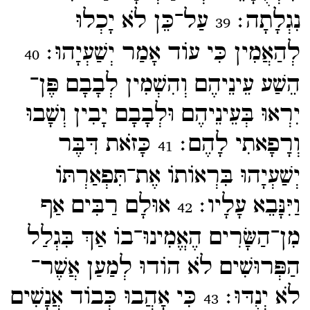
נִגְלָתָה׃
עַל־​כֵּן לֹא יָכְלוּ
39
לְהַאֲמִין כִּי עוֹד אָמַר יְשַׁעְיָהוּ׃
40
הֵשַׁע עֵינֵיהֶם וְהִשְׁמִין לְבָבָם פֶּן־​
יִרְאוּ בְּעֵינֵיהֶם וּלְבָבָם יָבִין וְשָׁבוּ
וְרָפָאתִי לָהֶם׃
כָּזֹאת דִּבֶּר
41
יְשַׁעְיָהוּ בִּרְאוֹתוֹ אֶת־​תִּפְאַרְתּוֹ
וַיִּנָּבֵא עָלָיו׃
אוּלָם רַבִּים אַף
42
מִן־​הַשָּׂרִים הֶאֱמִינוּ־​בוֹ אַךְ בִּגְלַל
הַפְּרוּשִׁים לֹא הוֹדוּ לְמַעַן אֲשֶׁר־​
לֹא יְנֻדּוּ׃
כִּי אָהֲבוּ כְּבוֹד אֲנָשִׁים
43