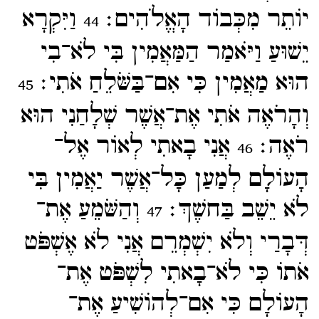
יוֹתֵר מִכְּבוֹד הָאֱלֹהִים׃
וַיִּקְרָא
44
יֵשׁוּעַ וַיֹּאמַר הַמַּאֲמִין בִּי לֹא־​בִי
הוּא מַאֲמִין כִּי אִם־​בַּשֹּׁלֵחַ אֹתִי׃
45
וְהָרֹאֶה אֹתִי אֶת־​אֲשֶׁר שְׁלָחַנִי הוּא
רֹאֶה׃
אֲנִי בָאתִי לְאוֹר אֶל־​
46
הָעוֹלָם לְמַעַן כָּל־​אֲשֶׁר יַאֲמִין בִּי
לֹא יֵשֵׁב בַּחשֶׁךְ׃
וְהַשֹּׁמֵעַ אֶת־​
47
דְּבָרַי וְלֹא יִשְׁמְרֵם אֲנִי לֹא אֶשְׁפֹּט
אֹתוֹ כִּי לֹא־​בָאתִי לִשְׁפֹּט אֶת־​
הָעוֹלָם כִּי אִם־​לְהוֹשִׁיעַ אֶת־​