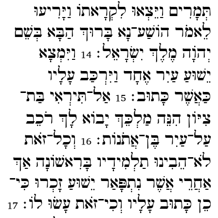
תְּמָרִים וַיֵּצְאוּ לִקְרָאתוֹ וַיָּרִיעוּ
לֵאמֹר הוֹשַׁע־​נָא בָּרוּךְ הַבָּא בְּשֵׁם
יְהוָֹה מֶלֶךְ יִשְׂרָאֵל׃
וַיִּמְצָא
14
יֵשׁוּעַ עַיִר אֶחָד וַיִּרְכַּב עָלָיו
כַּאֲשֶׁר כָּתוּב׃
אַל־​תִּירְאִי בַּת־​
15
צִיּוֹן הִנֵּה מַלְכֵּךְ יָבוֹא לָךְ רֹכֵב
עַל־​עַיִר בֶּן־​אֲתֹנוֹת׃
וְכָל־​זֹאת
16
לֹא־​הֵבִינוּ תַלְמִידָיו בָּרִאשׁוֹנָה אַךְ
אַחֲרֵי אֲשֶׁר נִתְפָּאַר יֵשׁוּעַ זָכְרוּ כִּי־​
כֵן כָּתוּב עָלָיו וְכִי־​זֹאת עָשֹוּ לוֹ׃
17