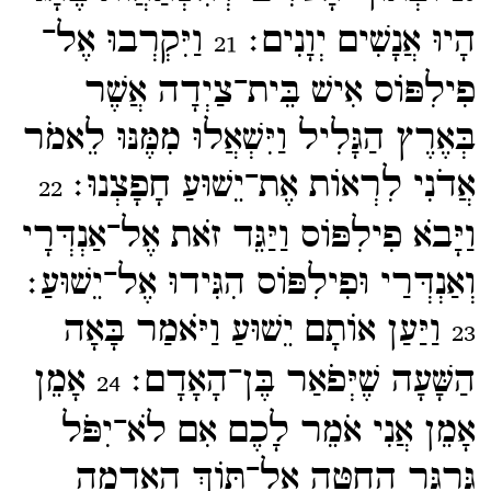
הָיוּ אֲנָשִׁים יְוָנִים׃
וַיִּקְרְבוּ אֶל־​
21
פִילִפּוֹס אִישׁ בֵּית־​צַיְדָה אֲשֶׁר
בְּאֶרֶץ הַגָּלִיל וַיִּשְׁאֲלוּ מִמֶּנּוּ לֵאמֹר
אֲדֹנִי לִרְאוֹת אֶת־​יֵשׁוּעַ חָפָצְנוּ׃
22
וַיָּבֹא פִילִפּוֹס וַיַּגֵּד זֹאת אֶל־​אַנְדְּרָי
וְאַנְדְּרַי וּפִילִפּוֹס הִגִּידוּ אֶל־​יֵשׁוּעַ׃
וַיַּעַן אוֹתָם יֵשׁוּעַ וַיֹּאמַר בָּאָה
23
הַשָּׁעָה שֶׁיְּפֹאַר בֶּן־​הָאָדָם׃
אָמֵן
24
אָמֵן אֲנִי אֹמֵר לָכֶם אִם לֹא־​יִפֹּל
גַּרְגֵּר הַחִטָּה אֶל־​תּוֹךְ הָאֲדָמָה