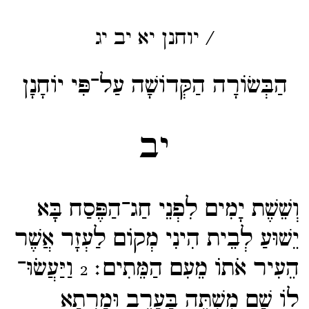
/
יוחנן
יא
יב
יג
הַבְּשׂוֹרָה הַקְּדוֹשָׁה עַל־פִּי יוֹחָנָן
יב
וְשֵׁשֶׁת יָמִים לִפְנֵי חַג־​הַפֶּסַח בָּא
יֵשׁוּעַ לְבֵית הִינִי מְקוֹם לַעְזָר אֲשֶׁר
הֵעִיר אֹתוֹ מֵעִם הַמֵּתִים׃
וַיַּעֲשֹוּ־​
2
לוֹ שָׁם מִשְׁתֶּה בָּעָרֶב וּמָרְתָא