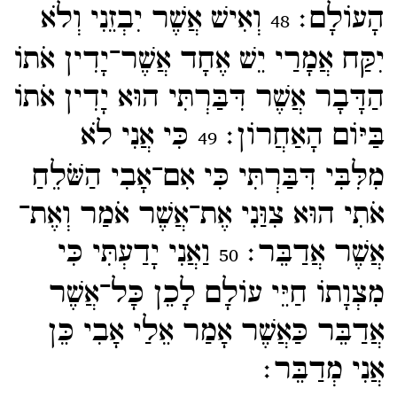
הָעוֹלָם׃
וְאִישׁ אֲשֶׁר יִבְזֵנִי וְלֹא
48
יִקַּח אֲמָרַי יֵשׁ אֶחָד אֲשֶׁר־​יָדִין אֹתוֹ
הַדָּבָר אֲשֶׁר דִּבַּרְתִּי הוּא יָדִין אֹתוֹ
בַּיּוֹם הָאַחֲרוֹן׃
כִּי אֲנִי לֹא
49
מִלִּבִּי דִּבַּרְתִּי כִּי אִם־​אָבִי הַשֹּׁלֵחַ
אֹתִי הוּא צִוַּנִי אֶת־​אֲשֶׁר אֹמַר וְאֶת־​
אֲשֶׁר אֲדַבֵּר׃
וַאֲנִי יָדַעְתִּי כִּי
50
מִצְוָתוֹ חַיֵּי עוֹלָם לָכֵן כָּל־​אֲשֶׁר
אֲדַבֵּר כַּאֲשֶׁר אָמַר אֵלַי אָבִי כֵּן
אֲנִי מְדַבֵּר׃