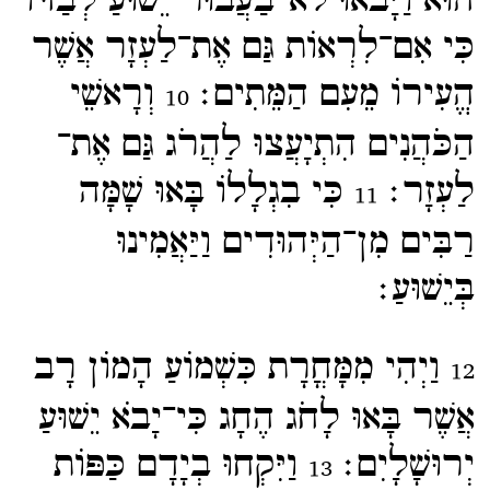
הוּא וַיָּבֹאוּ לֹא־​בַעֲבוּר יֵשׁוּעַ לְבַדּוֹ
כִּי אִם־​לִרְאוֹת גַּם אֶת־​לַעְזָר אֲשֶׁר
הֱעִירוֹ מֵעִם הַמֵּתִים׃
וְרָאשֵׁי
10
הַכֹּהֲנִים הִתְיָעֲצוּ לַהֲרֹג גַּם אֶת־​
לַעְזָר׃
כִּי בִגְלָלוֹ בָּאוּ שָׁמָּה
11
רַבִּים מִן־​הַיְּהוּדִים וַיַּאֲמִינוּ
בְּיֵשׁוּעַ׃
וַיְהִי מִמָּחֳרָת כִּשְׁמוֹעַ הָמוֹן רָב
12
אֲשֶׁר בָּאוּ לָחֹג הֶחָג כִּי־​יָבֹא יֵשׁוּעַ
יְרוּשָׁלָיִם׃
וַיִּקְחוּ בְיָדָם כַּפּוֹת
13