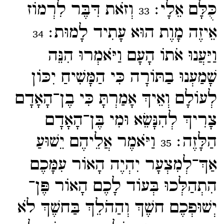
כֻּלָּם אֵלָי׃
וְזֹאת דִּבֶּר לִרְמוֹז
33
אֵיזֶה מָוֶת הוּא עָתִיד לָמוּת׃
34
וַיַּעֲנוּ אֹתוֹ הָעָם וַיֹּאמְרוּ הִנֵּה
שָׁמַעְנוּ בַתּוֹרָה כִּי הַמָּשִׁיחַ יִכּוֹן
לְעוֹלָם וְאֵיךְ אָמַרְתָּ כִּי בֶן־​הָאָדָם
צָרִיךְ לְהִנָּשֵׂא וּמִי בֶּן־​הָאָדָם
הַלָּזֶה׃
וַיֹּאמֶר אֲלֵיהֶם יֵשׁוּעַ
35
אַךְ־​לְמִצְעָר יִהְיֶה הָאוֹר עִמָּכֶם
הִתְהַלְּכוּ בְּעוֹד לָכֶם הָאוֹר פֶּן־​
יְשׁוּפְכֶם חשֶׁךְ וְהַהֹלֵךְ בַּחשֶׁךְ לֹא