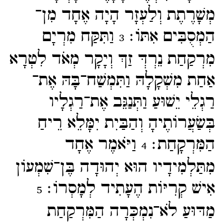
מְשָׁרֶתֶת וְלַעְזָר הָיָה אֶחָד מִן־​
הַמְסֻבִּים אִתּוֹ׃
וַתִּקַּח מִרְיָם
3
מִרְקַחַת נֵרְדְּ זַךְ וְיָקָר מְאֹד לִטְרָא
אַחַת מִשְׁקָלָהּ וַתִּמְשַׁח־​בָּהּ אֶת־​
רַגְלֵי יֵשׁוּעַ וַתְּנַגֵּב אֶת־​רַגְלָיו
בְּשַׂעֲרוֹתֶיהָ וְהַבַּיִת יִמָּלֵא רֵיחַ
הַמִּרְקָחַת׃
וַיֹּאמֶר אֶחָד
4
מִתַּלְמִידָיו הוּא יְהוּדָה בֶּן־​שִׁמְעוֹן
אִישׁ קְרִיּוֹת הֶעָתִיד לְמָסְרוֹ׃
5
מַדּוּעַ לֹא־​נִמְכְּרָה הַמִּרְקַחַת