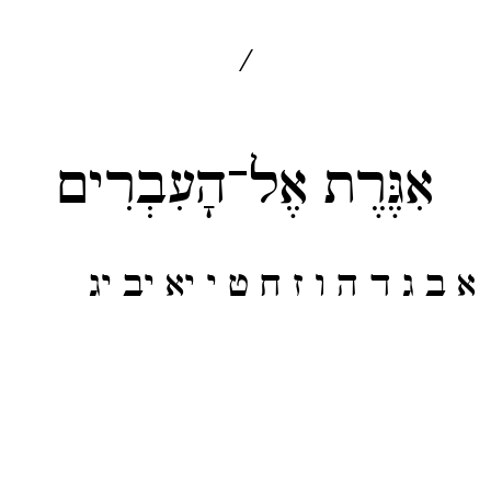
/
אִגֶּרֶת אֶל־הָעִבְרִים
א
ב
ג
ד
ה
ו
ז
ח
ט
י
יא
יב
יג