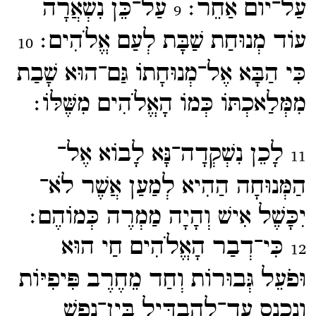
עַל־​יוֹם אַחֵר׃
עַל־​כֵּן נִשְׁאֲרָה
9
עוֹד מְנוּחַת שַׁבָּת לְעַם אֱלֹהִים׃
10
כִּי הַבָּא אֶל־​מְנוּחָתוֹ גַּם־​הוּא שָׁבַת
מִמְּלַאכְתּוֹ כְּמוֹ הָאֱלֹהִים מִשֶּׁלּוֹ׃
לָכֵן נִשְׁקְדָה־​נָּא לָבוֹא אֶל־​
11
הַמְּנוּחָה הַהִיא לְמַעַן אֲשֶׁר לֹא־​
יִכָּשֶׁל אִישׁ וְהָיָה מַמְרֶה כְּמוֹהֶם׃
כִּי־​דְבַר הָאֱלֹהִים חַי הוּא
12
וּפֹעֵל גְּבוּרוֹת וְחַד מֵחֶרֶב פִּיפִיּוֹת
וְנִכְנָס עַד־​לְהַבְדִּיל בֵּין־​נֶפֶשׁ