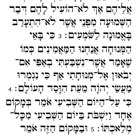
אֲלֵיהֶם אַךְ לֹא־​הוֹעִיל לָהֶם דְּבַר
הַשְּׁמוּעָה מִפְּנֵי אֲשֶׁר לֹא־​הִתְעָרַב
בָּאֱמוּנָה לַשֹּׁמְעִים׃
כִּי בָּאֵי
3
הַמְּנוּחָה אֲנַחְנוּ הַמַּאֲמִינִים כְּמוֹ
שֶׁאָמַר אֲשֶׁר־​נִשְׁבַּעְתִּי בְאַפִּי אִם־​
יְבֹאוּן אֶל־​מְנוּחָתִי אַף כִּי נִגְמְרוּ
מַעֲשֵׂי יְהוָֹה מֵעֵת הִוָּסֵד הָעוֹלָם׃
4
כִּי עַל־​הַיּוֹם הַשְּׁבִיעִי אֹמֵר בְּמָקוֹם
אֶחָד וַיִּשְׁבֹּת בַּיּוֹם הַשְּׁבִיעִי מִכָּל־​
מְלַאכְתּוֹ׃
וּבַמָּקוֹם הַזֶּה אֹמֵר
5