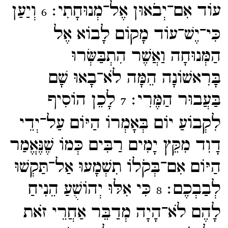
עוֹד אִם־​יְבֹאוּן אֶל־​מְנוּחָתִי׃
וְיַעַן
6
כִּי־​יֶשׁ־​עוֹד מָקוֹם לָבוֹא אֶל
הַמְּנוּחָה וַאֲשֶׁר הִתְבַּשְּׂרוּ
בָּרִאשׁוֹנָה הֵמָּה לֹא־​בָאוּ שָׁם
בַּעֲבוּר הַמֶּרִי׃
לָכֵן הוֹסִיף
7
לִקְבוֹעַ יוֹם בְּאָמְרוֹ הַיּוֹם עַל־​יְדֵי
דָוִד מִקֵּץ יָמִים רַבִּים כְּמוֹ שֶׁנֶּאֱמַר
הַיּוֹם אִם־​בְּקֹלוֹ תִשְׁמָעוּ אַל־​תַּקְשׁוּ
לְבַבְכֶם׃
כִּי אִלּוּ יְהוֹשֻׁעַ הֵנִיחַ
8
לָהֶם לֹא־​הָיָה מְדַבֵּר אַחֲרֵי זֹאת