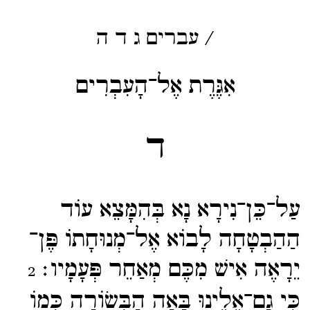
/
עברים
ג
ד
ה
אִגֶּרֶת אֶל־הָעִבְרִים
ד
עַל־​כֵּן־​נִירָא נָא בְּהִמָּצֵא עוֹד
הַהַבְטָחָה לָבוֹא אֶל־​מְנוּחָתוֹ פֶּן־​
יֵרָאֶה אִישׁ מִכֶּם מְאַחֵר פְּעָמָיו׃
2
כִּי גַם־​אֵלֵינוּ בָּאָה הַבְּשׂוֹרָה כְּמוֹ