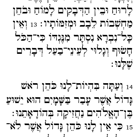
לָרוּחַ וּבֵין הַדְּבָקִים לָמוֹחַ וּבֹחֵן
מַחְשְׁבוֹת לֵבָב וּמְזִמּוֹתָיו׃
וְאֵין
13
כָּל־​נִבְרָא נִסְתָּר מִנֶּגְדּוֹ כִּי־​הַכֹּל
חָשֹוּף וְגָלוּי לְעֵינֵי־​בַעַל דְּבָרִים
שֶׁלָּנוּ׃
וְעַתָּה בִּהְיוֹת־​לָנוּ כֹּהֵן רֹאשׁ
14
גָּדוֹל אֲשֶׁר עָבַר בַּשָּׁמָיִם הוּא יֵשׁוּעַ
בֶּן־​הָאֱלֹהִים נַחֲזִיקָה בְּהוֹדָאָתֵנוּ׃
כִּי אֵין לָנוּ כֹּהֵן גָּדוֹל אֲשֶׁר לֹא־​
15