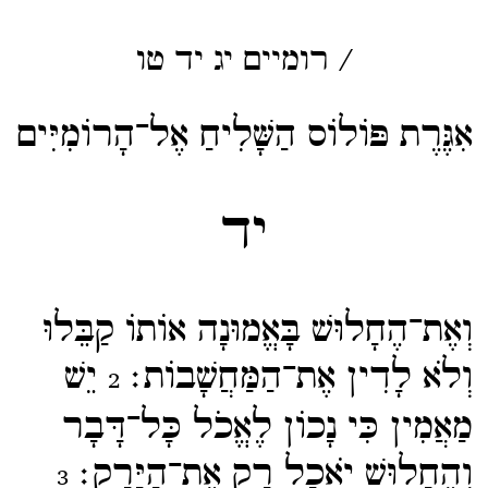
/
רומיים
יג
יד
טו
אִגֶּרֶת פּוֹלוֹס הַשָּׁלִיחַ אֶל־הָרוֹמִיִּים
יד
וְאֶת־​הֶחָלוּשׁ בָּאֱמוּנָה אוֹתוֹ קַבֵּלוּ
וְלֹא לָדִין אֶת־​הַמַּחֲשָׁבוֹת׃
יֵשׁ
2
מַאֲמִין כִּי נָכוֹן לֶאֱכֹל כָּל־​דָּבָר
וְהֶחָלוּשׁ יֹאכַל רַק אֶת־​הַיָּרָק׃
3