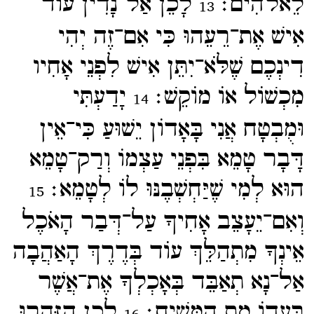
לֵאלֹהִים׃
לָכֵן אַל־​נָדִין עוֹד
13
אִישׁ אֶת־​רֵעֵהוּ כִּי אִם־​זֶה יְהִי
דִינְכֶם שֶׁלֹּא־​יִתֵּן אִישׁ לִפְנֵי אָחִיו
מִכְשׁוֹל אוֹ מוֹקֵשׁ׃
יָדַעְתִּי
14
וּמֻבְטָח אֲנִי בָּאָדוֹן יֵשׁוּעַ כִּי־​אֵין
דָּבָר טָמֵא בִּפְנֵי עַצְמוֹ וְרַק־​טָמֵא
הוּא לְמִי שֶׁיַּחְשְׁבֶנּוּ לוֹ לְטָמֵא׃
15
וְאִם־​יֵעָצֵב אָחִיךָ עַל־​דְּבַר הָאֹכֶל
אֵינְךָ מִתְהַלֵּךְ עוֹד בְּדֶרֶךְ הָאַהֲבָה
אַל־​נָא תְאַבֵּד בְּאָכְלְךָ אֶת־​אֲשֶׁר
בַּעֲדוֹ מֵת הַמָּשִׁיחַ׃
לָכֵן הִזָּהֵרוּ