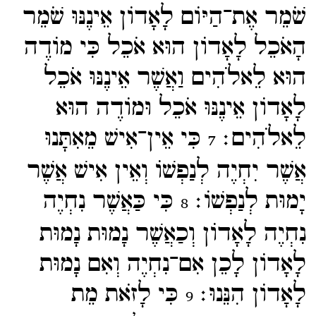
שֹׁמֵר אֶת־​הַיּוֹם לָאָדוֹן אֵינֶנּוּ שֹׁמֵר
הָאֹכֵל לָאָדוֹן הוּא אֹכֵל כִּי מוֹדֶה
הוּא לֵאלֹהִים וַאֲשֶׁר אֵינֶנּוּ אֹכֵל
לָאָדוֹן אֵינֶנּוּ אֹכֵל וּמוֹדֶה הוּא
לֵאלֹהִים׃
כִּי אֵין־​אִישׁ מֵאִתָּנוּ
7
אֲשֶׁר יִחְיֶה לְנַפְשׁוֹ וְאֵין אִישׁ אֲשֶׁר
יָמוּת לְנַפְשׁוֹ׃
כִּי כַּאֲשֶׁר נִחְיֶה
8
נִחְיֶה לָאָדוֹן וְכַאֲשֶׁר נָמוּת נָמוּת
לָאָדוֹן לָכֵן אִם־​נִחְיֶה וְאִם נָמוּת
לָאָדוֹן הִנֵּנוּ׃
כִּי לָזֹאת מֵת
9