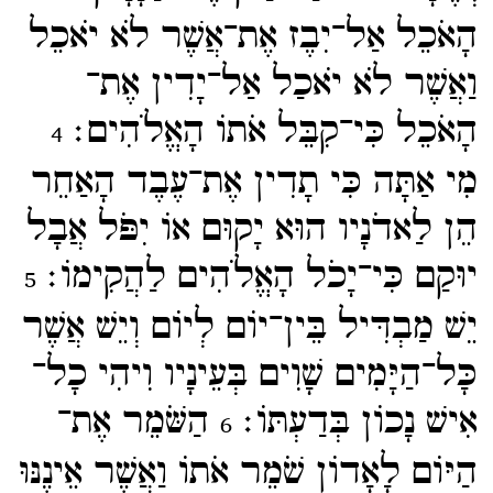
הָאֹכֵל אַל־​יִבֶז אֶת־​אֲשֶׁר לֹא יֹאכֵל
וַאֲשֶׁר לֹא יֹאכַל אַל־​יָדִין אֶת־​
הָאֹכֵל כִּי־​קִבֵּל אֹתוֹ הָאֱלֹהִים׃
4
מִי אַתָּה כִּי תָדִין אֶת־​עֶבֶד הָאַחֵר
הֵן לַאדֹנָיו הוּא יָקוּם אוֹ יִפֹּל אֲבָל
יוּקַם כִּי־​יָכֹל הָאֱלֹהִים לַהֲקִימוֹ׃
5
יֵשׁ מַבְדִּיל בֵּין־​יוֹם לְיוֹם וְיֵשׁ אֲשֶׁר
כָּל־​הַיָּמִים שָׁוִים בְּעֵינָיו וִיהִי כָל־​
אִישׁ נָכוֹן בְּדַעְתּוֹ׃
הַשֹּׁמֵר אֶת־​
6
הַיּוֹם לָאָדוֹן שֹׁמֵר אֹתוֹ וַאֲשֶׁר אֵינֶנּוּ