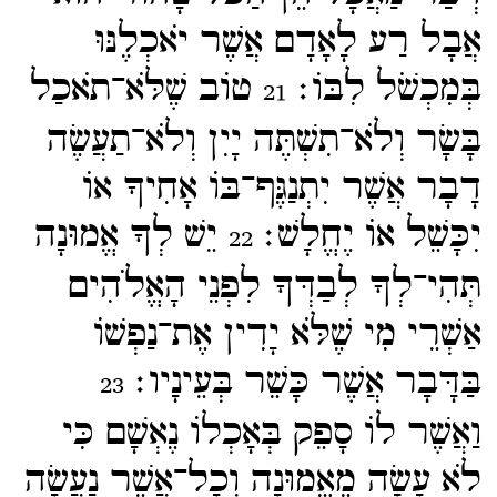
אֲבָל רַע לָאָדָם אֲשֶׁר יֹאכְלֶנּוּ
בְּמִכְשֹׁל לִבּוֹ׃
טוֹב שֶׁלֹּא־​תֹאכַל
21
בָּשָׂר וְלֹא־​תִשְׁתֶּה יָיִן וְלֹא־​תַעֲשֶׂה
דָבָר אֲשֶׁר יִתְנַגֶּף־​בּוֹ אָחִיךָ אוֹ
יִכָּשֵׁל אוֹ יֶחֱלָשׁ׃
יֵשׁ לְךָ אֱמוּנָה
22
תְּהִי־​לְךָ לְבַדְּךָ לִפְנֵי הָאֱלֹהִים
אַשְׁרֵי מִי שֶׁלֹּא יָדִין אֶת־​נַפְשׁוֹ
בַּדָּבָר אֲשֶׁר כָּשֵׁר בְּעֵינָיו׃
23
וַאֲשֶׁר לוֹ סָפֵק בְּאָכְלוֹ נֶאְשָׁם כִּי
לֹא עָשָׂה מֵאֱמוּנָה וְכָל־​אֲשֶׁר נַעֲשָׂה