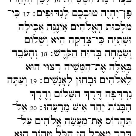
16
פֶּן־​יִהְיֶה טוּבְכֶם לְגִדּוּפִים׃
כִּי־​
17
מַלְכוּת הָאֱלֹהִים אֵינֶנָּה אֲכִילָה
וּשְׁתִיָּה כִּי־​צְדָקָה הִיא וְשָׁלוֹם
וְשִׂמְחָה בְּרוּחַ הַקֹּדֶשׁ׃
וְהָעֹבֵד
18
בָּאֵלֶּה אֶת־​הַמָּשִׁיחַ רָצוּי הוּא
לֵאלֹהִים וּבָחוּן לָאֲנָשִׁים׃
וְעַתָּה
19
נִרְדְּפָה דֶּרֶךְ הַשָּׁלוֹם וְדֶרֶךְ
הִבָּנוֹת יַחַד אִישׁ מֵרֵעֵהוּ׃
אַל־​
20
תַּהֲרוֹס אֶת־​מַעֲשֵׂה אֱלֹהִים עַל־​
דְּבַר מַאֲכָל הֵן הַכֹּל טָהוֹר הוּא