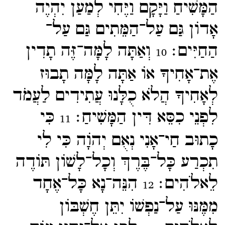
הַמָּשִׁיחַ וַיָּקָם וַיֶּחִי לְמַעַן יִהְיֶה
אָדוֹן גַּם עַל־​הַמֵּתִים גַּם עַל־​
הַחַיִּים׃
וְאַתָּה לָמָּה־​זֶּה תָדִין
10
אֶת־​אָחִיךָ אוֹ אַתָּה לָמָּה תָבוּז
לְאָחִיךָ הֲלֹא כֻלָּנוּ עֲתִידִים לַעֲמֹד
לִפְנֵי כִסֵּא דִּין הַמָּשִׁיחַ׃
כִּי
11
כָתוּב חַי־​אָנִי נְאֻם יְהוָֹה כִּי לִי
תִכְרַע כָּל־​בֶּרֶךְ וְכָל־​לָשׁוֹן תּוֹדֶה
לֵאלֹהִים׃
הִנֵּה־​נָא כָּל־​אֶחָד
12
מִמֶּנּוּ עַל־​נַפְשׁוֹ יִתֵּן חֶשְׁבּוֹן