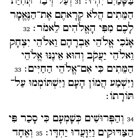
בַּשָּׁמַיִם יִהְיוּ׃
וְעַל־​דְּבַר תְּחִיַּת
31
הַמֵּתִים הֲלֹא קְרָאתֶם אֶת־​הַנֶּאֱמָר
לָכֶם מִפִּי הָאֱלֹהִים לֵאמֹר׃
32
אָנֹכִי אֱלֹהֵי אַבְרָהָם וֵאלֹהֵי יִצְחָק
וֵאלֹהֵי יַעֲקֹב וְהוּא אֵינֶנּוּ אֱלֹהֵי
הַמֵּתִים כִּי אִם־​אֱלֹהֵי הַחַיִּים׃
33
וַיִּשְׁמַע הֲמוֹן הָעָם וַיִּשְׁתּוֹמְמוּ עַל־​
תּוֹרָתוֹ׃
וְהַפְּרוּשִׁים כְּשָׁמְעָם כִּי סָכַר פִּי
34
הַצַּדּוּקִים וַיִּוָּעֲדוּ יַחְדָּו׃
וְאֶחָד
35