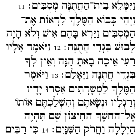
וַיִּמָּלֵא בֵית־​הַחֲתֻנָּה מְסֻבִּים׃
11
וַיְהִי כְּבוֹא הַמֶּלֶךְ לִרְאוֹת אֶת־​
הַמְסֻבִּים וַיַּרְא בָּהֶם אִישׁ וְלֹא הָיָה
לָבוּשׁ בִּגְדֵי חֲתֻנָּה׃
וַיֹּאמֶר אֵלָיו
12
רֵעִי אֵיכָה בָאתָ הֵנָּה וְאֵין לְךָ
בִּגְדֵי חֲתֻנָּה וַיֵּאָלַם׃
וַיֹּאמֶר
13
הַמֶּלֶךְ לַמְשָׁרְתִים אִסְרוּ יָדָיו
וְרַגְלָיו וּנְשָׂאתֶם וְהִשְׁלַכְתֶּם אוֹתוֹ
אֶל־​הַחשֶׁךְ הַחִיצוֹן שָׁם תִּהְיֶה
הַיְלָלָה וַחֲרֹק הַשִּׁנָּיִם׃
כִּי רַבִּים
14