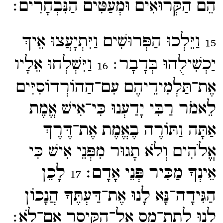
הֵם הַקְּרוּאִים וּמְעַטִּים הַנִּבְחָרִים׃
וַיֵּלְכוּ הַפְּרוּשִׁים וַיִּתְיָעֲצוּ אֵיךְ
15
יַכְשִׁילֻהוּ בְּדָבָר׃
וַיִּשְׁלְחוּ אֵלָיו
16
אֶת־​תַּלְמִידֵיהֶם עִם־​הַהוֹרְדוֹסִיִּים
לֵאמֹר רַבִּי יָדַעְנוּ כִּי־​אִישׁ אֱמֶת
אַתָּה וַתּוֹרֶה בֶאֱמֶת אֶת־​דֶּרֶךְ
אֱלֹהִים וְלֹא תָגוּר מִפְּנֵי אִישׁ כִּי
אֵינְךָ מַכִּיר פְּנֵי אָדָם׃
לָכֵן
17
הַגִּידָה־​נָּא לָנוּ אֶת־​דַּעְתֶּךָ הֲנָכוֹן
לָנוּ לָתֵת־​מַס אֶל־​הַקֵּיסַר אִם־​לֹא׃