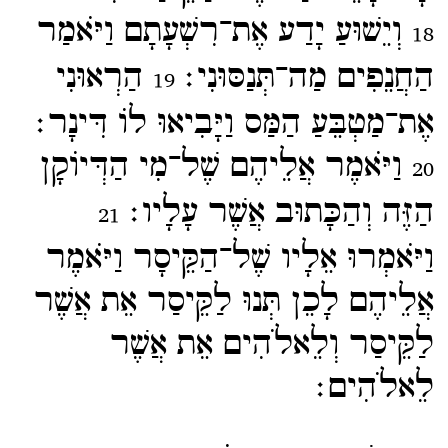
וְיֵשׁוּעַ יָדַע אֶת־​רִשְׁעָתָם וַיֹּאמַר
18
הַחֲנֵפִים מַה־​תְּנַסּוּנִי׃
הַרְאוּנִי
19
אֶת־​מַטְבֵּעַ הַמַּס וַיָּבִיאוּ לוֹ דִּינָר׃
וַיֹּאמֶר אֲלֵיהֶם שֶׁל־​מִי הַדְּיוֹקָן
20
הַזֶּה וְהַכָּתוּב אֲשֶׁר עָלָיו׃
21
וַיֹּאמְרוּ אֵלָיו שֶׁל־​הַקֵּיסָר וַיֹּאמֶר
אֲלֵיהֶם לָכֵן תְּנוּ לַקֵּיסַר אֵת אֲשֶׁר
לַקֵּיסַר וְלֵאלֹהִים אֵת אֲשֶׁר
לֵאלֹהִים׃