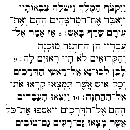
וַיִּקְצֹף הַמֶּלֶךְ וַיִּשְׁלַח צִבְאוֹתָיו
וַיְאַבֵּד אֶת־​הַמְרַצְּחִים הָהֵם וְאֶת־​
עִירָם שָׂרַף בָּאֵשׁ׃
אָז אָמַר אֶל־​
8
עֲבָדָיו הֵן הַחֲתֻנָּה מוּכָנָה
וְהַקְּרוּאִים לֹא הָיוּ רְאוּיִם לָהּ׃
9
לָכֵן לְכוּ־​נָא אֶל־​רָאשֵׁי הַדְּרָכִים
וְכָל־​אִישׁ אֲשֶׁר תִּמְצְאוּ קִרְאוּ אֹתוֹ
אֶל־​הַחֲתֻנָּה׃
וַיֵּצְאוּ הָעֲבָדִים
10
הָהֵם אֶל־​הַדְּרָכִים וַיַּאַסְפוּ אֶת־​כֹּל
אֲשֶׁר מָצָאוּ גַּם־​רָעִים גַּם־​טוֹבִים