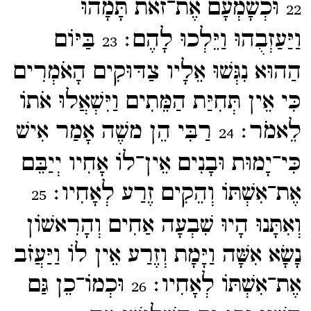
וּכְשָׁמְעָם אֶת־​זֹאת תָּמָהוּ
22
וַיַּעַזְבֻהוּ וַיֵּלְכוּ לָהֶם׃
בַּיּוֹם
23
הַהוּא נִגְּשׁוּ אֵלָיו צַדּוּקִים הָאֹמְרִים
כִּי אֵין תְּחִיַּת הַמֵּתִים וַיִּשְׁאֲלוּ אֹתוֹ
לֵאמֹר׃
רַבִּי הֵן משֶׁה אָמַר אִישׁ
24
כִּי־​יָמוּת וּבָנִים אֵין־​לוֹ אָחִיו יְיַבֵּם
אֶת־​אִשְׁתּוֹ וְהֵקִים זֶרַע לְאָחִיו׃
25
וְאִתָּנוּ הָיוּ שִׁבְעָה אַחִים וְהָרִאשׁוֹן
נָשָׂא אִשָּׁה וַיָּמָת וְזֶרַע אֵין לוֹ וַיַּעֲזֹב
אֶת־​אִשְׁתּוֹ לְאָחִיו׃
וּכְמוֹ־​כֵן גַּם
26