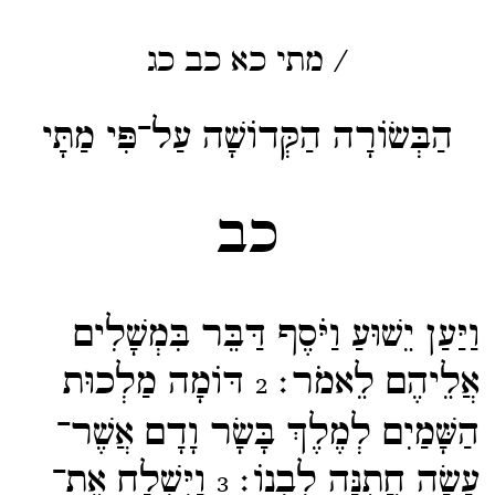
/
מתי
כא
כב
כג
הַבְּשׂוֹרָה הַקְּדוֹשָׁה עַל־פִּי מַתָּי
כב
וַיַּעַן יֵשׁוּעַ וַיֹּסֶף דַּבֵּר בִּמְשָׁלִים
אֲלֵיהֶם לֵאמֹר׃
דּוֹמָה מַלְכוּת
2
הַשָּׁמַיִם לְמֶלֶךְ בָּשָׂר וָדָם אֲשֶׁר־​
עָשָׂה חֲתֻנָּה לִבְנוֹ׃
וַיִּשְׁלַח אֶת־​
3