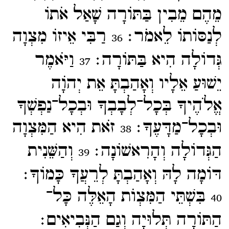
מֵהֶם מֵבִין בַּתּוֹרָה שָׁאַל אֹתוֹ
לְנַסּוֹתוֹ לֵאמֹר׃
רַבִּי אֵיזוֹ מִצְוָה
36
גְּדוֹלָה הִיא בַּתּוֹרָה׃
וַיֹּאמֶר
37
יֵשׁוּעַ אֵלָיו וְאָהַבְתָּ אֵת יְהוָֹה
אֱלֹהֶיךָ בְּכָל־​לְבָבְךָ וּבְכָל־​נַפְשְׁךָ
וּבְכָל־​מַדָּעֶךָ׃
זֹאת הִיא הַמִּצְוָה
38
הַגְּדוֹלָה וְהָרִאשׁוֹנָה׃
וְהַשֵּׁנִית
39
דּוֹמָה לָהּ וְאָהַבְתָּ לְרֵעֲךָ כָּמוֹךָ׃
בִּשְׁתֵּי הַמִּצְוֺת הָאֵלֶּה כָּל־​
40
הַתּוֹרָה תְּלוּיָה וְגַם הַנְּבִיאִים׃