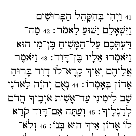
וַיְהִי בְּהִקָּהֵל הַפְּרוּשִׁים
41
וַיִּשְׁאָלֵם יֵשׁוּעַ לֵאמֹר׃
מַה־​
42
דַּעְתְּכֶם עַל־​הַמָּשִׁיחַ בֶּן־​מִי הוּא
וַיֹּאמְרוּ אֵלָיו בֶּן־​דָּוִד׃
וַיֹּאמֶר
43
אֲלֵיהֶם וְאֵיךְ קָרָא־​לוֹ דָוִד בָּרוּחַ
אָדוֹן בְּאָמְרוֹ׃
נְאֻם יְהוָֹה לַאדֹנִי
44
שֵׁב לִימִינִי עַד־​אָשִׁית אֹיְבֶיךָ הֲדֹם
לְרַגְלֶיךָ׃
וְעַתָּה אִם־​דָּוִד קֹרֵא
45
לוֹ אָדוֹן אֵיךְ הוּא בְּנוֹ׃
וְלֹא־​
46