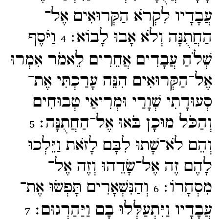
עֲבָדָיו לִקְרֹא הַקְּרוּאִים אֶל־​
הַחֲתֻנָּה וְלֹא אָבוּ לָבוֹא׃
וַיֹּסֶף
4
שְׁלֹחַ עֲבָדִים אֲחֵרִים לֵאמֹר אִמְרוּ
אֶל־​הַקְּרוּאִים הִנֵּה עָרַכְתִּי אֶת־​
סְעוּדָתִי שְׁוָרַי וּמְרִיאַי טְבוּחִים
וְהַכֹּל מוּכָן בֹּאוּ אֶל־​הַחֲתֻנָּה׃
5
וְהֵם לֹא־​שָׁתוּ לִבָּם לָזֹאת וַיֵּלְכוּ
לָהֶם זֶה אֶל־​שָׂדֵהוּ וְזֶה אֶל־​
מִסְחָרוֹ׃
וְהַנִּשְׁאָרִים תָּפְשֹוּ אֶת־​
6
עֲבָדָיו וַיִּתְעַלְּלוּ בָם וַיַּהַרְגוּם׃
7