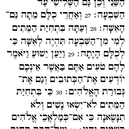
הַשֵּׁנִי וְכֵן גַּם הַשְּׁלִישִׁי עַד
הַשִּׁבְעָה׃
וְאַחֲרֵי כֻלָּם מֵתָה גַּם־​
27
הָאִשָּׁה׃
וְעַתָּה בִּתְחִיַּת הַמֵּתִים
28
לְמִי מִן־​הַשִּׁבְעָה תִּהְיֶה לְאִשָּׁה כִּי
לְכֻלָּם הָיָתָה׃
וַיַּעַן יֵשׁוּעַ וַיֹּאמֶר
29
לָהֶם טֹעִים אַתֶּם בַּאֲשֶׁר אֵינְכֶם
יוֹדְעִים אֶת־​הַכְּתוּבִים וְגַם אֶת־​
גְּבוּרַת הָאֱלֹהִים׃
כִּי בִּתְחִיַּת
30
הַמֵּתִים לֹא־​יִשְׂאוּ נָשִׁים וְלֹא
תִנָּשֶׂאנָה כִּי אִם־​כְּמַלְאֲכֵי אֱלֹהִים