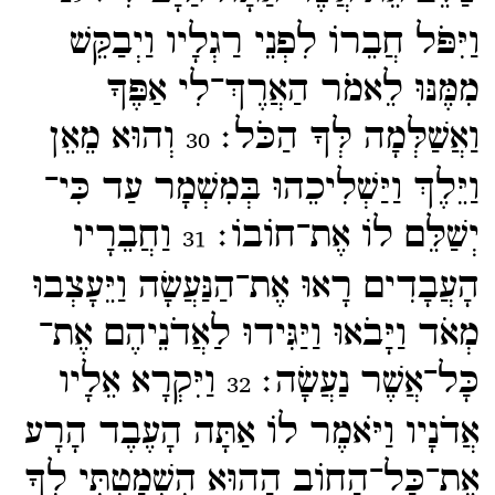
וַיִּפֹּל חֲבֵרוֹ לִפְנֵי רַגְלָיו וַיְבַקֵּשׁ
מִמֶּנּוּ לֵאמֹר הַאֲרֶךְ־​לִי אַפֶּךָ
וַאֲשַׁלְּמָה לְּךָ הַכֹּל׃
וְהוּא מֵאֵן
30
וַיֵּלֶךְ וַיַּשְׁלִיכֵהוּ בְּמִשְׁמָר עַד כִּי־​
יְשַׁלֵּם לוֹ אֶת־​חוֹבוֹ׃
וַחֲבֵרָיו
31
הָעֲבָדִים רָאוּ אֶת־​הַנַּעֲשָׂה וַיֵּעָצְבוּ
מְאֹד וַיָּבֹאוּ וַיַּגִּידוּ לַאֲדֹנֵיהֶם אֶת־​
כָּל־​אֲשֶׁר נַעֲשָׂה׃
וַיִּקְרָא אֵלָיו
32
אֲדֹנָיו וַיֹּאמֶר לוֹ אַתָּה הָעֶבֶד הָרָע
אֶת־​כָּל־​הַחוֹב הַהוּא הִשְׁמַטְתִּי לְךָ