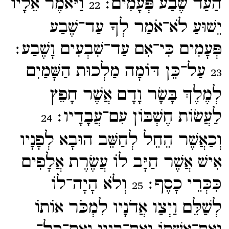
הַעַד שֶׁבַע פְּעָמִים׃
וַיֹּאמֶר אֵלָיו
22
יֵשׁוּעַ לֹא־​אֹמַר לְךָ עַד־​שֶׁבַע
פְּעָמִים כִּי־​אִם עַד־​שִׁבְעִים וָשֶׁבַע׃
עַל־​כֵּן דּוֹמָה מַלְכוּת הַשָּׁמַיִם
23
לְמֶלֶךְ בָּשָׂר וָדָם אֲשֶׁר חָפֵץ
לַעֲשׂוֹת חֶשְׁבּוֹן עִם־​עֲבָדָיו׃
24
וְכַאֲשֶׁר הֵחֵל לְחַשֵּׁב הוּבָא לְפָנָיו
אִישׁ אֲשֶׁר חַיָּב לוֹ עֲשֶׂרֶת אֲלָפִים
כִּכְּרֵי כָסֶף׃
וְלֹא הָיָה־​לוֹ
25
לְשַׁלֵּם וַיְצַו אֲדֹנָיו לִמְכֹּר אוֹתוֹ