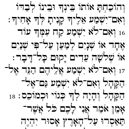
וְהוֹכַחְתָּ אוֹתוֹ בֵּינְךָ וּבֵינוֹ לְבַדּוֹ
וְאִם־​יִשְׁמַע אֵלֶיךָ קָנִיתָ לְּךָ אָחִיךָ׃
וְאִם־​לֹא יִשְׁמַע קַח עִמְּךָ עוֹד
16
אֶחָד אוֹ שְׁנָיִם לְמַעַן עַל־​פִּי שְׁנַיִם
אוֹ שְׁלשָׁה עֵדִים יָקוּם כָּל־​דָּבָר׃
וְאִם־​לֹא יִשְׁמַע אֲלֵיהֶם הַגֵּד אֶל־​
17
הַקָּהָל וְאִם־​לֹא יִשְׁמַע גַּם־​אֶל־​
הַקָּהָל וְהָיָה לְךָ כְּגוֹי וּכְמוֹכֵס׃
18
אָמֵן אֹמֵר אֲנִי לָכֶם כֹּל אֲשֶׁר־​
תַּאַסְרוּ עַל־​הָאָרֶץ אָסוּר יִהְיֶה