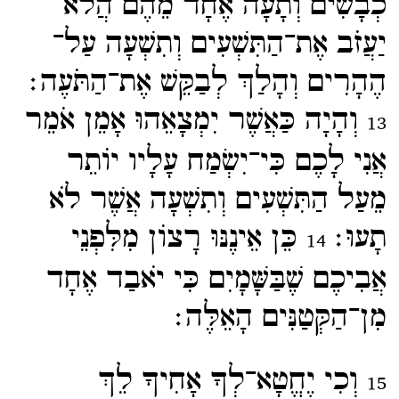
כְבָשִׂים וְתָעָה אֶחָד מֵהֶם הֲלֹא
יַעֲזֹב אֶת־​הַתִּשְׁעִים וְתִשְׁעָה עַל־​
הֶהָרִים וְהָלַךְ לְבַקֵּשׁ אֶת־​הַתֹּעֶה׃
וְהָיָה כַּאֲשֶׁר יִמְצָאֵהוּ אָמֵן אֹמֵר
13
אֲנִי לָכֶם כִּי־​יִשְׂמַח עָלָיו יוֹתֵר
מֵעַל הַתִּשְׁעִים וְתִשְׁעָה אֲשֶׁר לֹא
תָעוּ׃
כֵּן אֵינֶנּוּ רָצוֹן מִלִּפְנֵי
14
אֲבִיכֶם שֶׁבַּשָּׁמָיִם כִּי יֹאבַד אֶחָד
מִן־​הַקְּטַנִּים הָאֵלֶּה׃
וְכִי יֶחֱטָא־​לְךָ אָחִיךָ לֵךְ
15