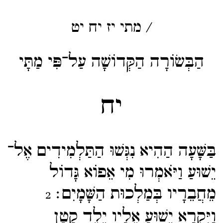
/
מתי
יז
יח
יט
הַבְּשׂוֹרָה הַקְּדוֹשָׁה עַל־פִּי מַתָּי
יח
בַּשָּׁעָה הַהִיא נִגְּשׁוּ הַתַּלְמִידִים אֶל־​
יֵשׁוּעַ וַיֹּאמְרוּ מִי אֵפוֹא גָּדוֹל
מֵחֲבֵרָיו בְּמַלְכוּת הַשָּׁמָיִם׃
2
וַיִּקְרָא יֵשׁוּעַ אֵלָיו יֶלֶד קָטָן