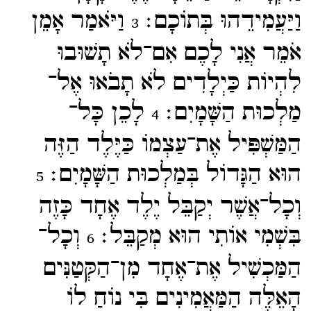
וַיַּעֲמִידֵהוּ בְּתוֹכָם׃
וַיֹּאמַר אָמֵן
3
אֹמֵר אֲנִי לָכֶם אִם־​לֹא תָשׁוּבוּ
לִהְיוֹת כַּיְלָדִים לֹא תָבֹאוּ אֶל־​
מַלְכוּת הַשָּׁמָיִם׃
לָכֵן כָּל־​
4
הַמַּשְׁפִּיל אֶת־​עַצְמוֹ כַּיֶּלֶד הַזֶּה
הוּא הַגָּדוֹל בְּמַלְכוּת הַשָּׁמָיִם׃
5
וְכָל־​אֲשֶׁר יְקַבֵּל יֶלֶד אֶחָד כָּזֶה
בִּשְׁמִי אוֹתִי הוּא מְקַבֵּל׃
וְכָל־​
6
הַמַּכְשִׁיל אֶת־​אֶחָד מִן־​הַקְּטַנִּים
הָאֵלֶּה הַמַּאֲמִינִים בִּי נוֹחַ לוֹ