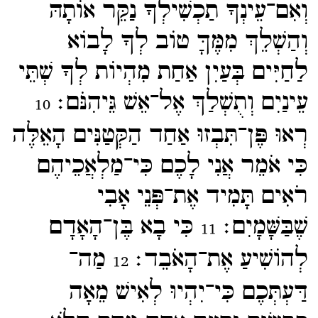
וְאִם־​עֵינְךָ תַכְשִׁילְךָ נַקֵּר אוֹתָהּ
וְהַשְׁלֵךְ מִמֶּךָּ טוֹב לְךָ לָבוֹא
לַחַיִּים בְּעַיִן אַחַת מִהְיוֹת לְךָ שְׁתֵּי
עֵינַיִם וְתֻשְׁלַךְ אֶל־​אֵשׁ גֵּיהִנֹּם׃
10
רְאוּ פֶּן־​תִּבְזוּ אַחַד הַקְּטַנִּים הָאֵלֶּה
כִּי אֹמֵר אֲנִי לָכֶם כִּי־​מַלְאֲכֵיהֶם
רֹאִים תָּמִיד אֶת־​פְּנֵי אָבִי
שֶׁבַּשָּׁמָיִם׃
כִּי בָא בֶּן־​הָאָדָם
11
לְהוֹשִׁיעַ אֶת־​הָאֹבֵד׃
מַה־​
12
דַּעְתְּכֶם כִּי־​יִהְיוּ לְאִישׁ מֵאָה