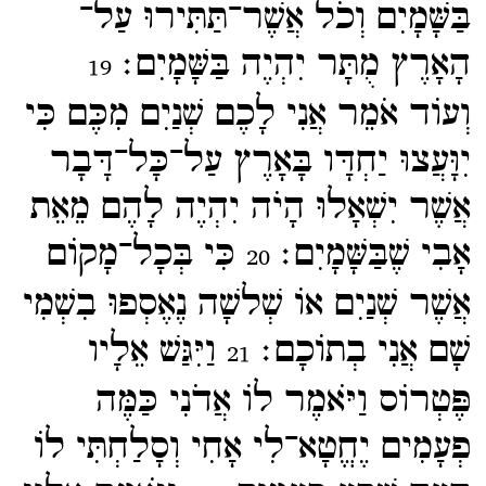
בַּשָּׁמָיִם וְכֹל אֲשֶׁר־​תַּתִּירוּ עַל־​
הָאָרֶץ מֻתָּר יִהְיֶה בַּשָּׁמָיִם׃
19
וְעוֹד אֹמֵר אֲנִי לָכֶם שְׁנַיִם מִכֶּם כִּי
יִוָּעֲצוּ יַחְדָּו בָּאָרֶץ עַל־​כָּל־​דָּבָר
אֲשֶׁר יִשְׁאָלוּ הָיֹה יִהְיֶה לָהֶם מֵאֵת
אָבִי שֶׁבַּשָּׁמָיִם׃
כִּי בְּכָל־​מָקוֹם
20
אֲשֶׁר שְׁנַיִם אוֹ שְׁלשָׁה נֶאֶסְפוּ בִשְׁמִי
שָׁם אֲנִי בְתוֹכָם׃
וַיִּגַּשׁ אֵלָיו
21
פֶּטְרוֹס וַיֹּאמֶר לוֹ אֲדֹנִי כַּמֶּה
פְעָמִים יֶחֱטָא־​לִי אָחִי וְסָלַחְתִּי לוֹ