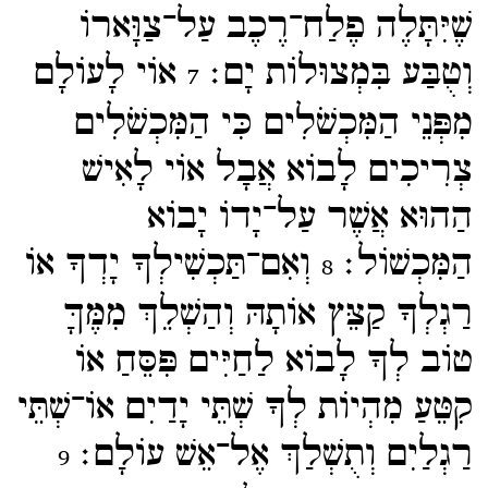
שֶׁיִּתָּלֶה פֶלַח־​רֶכֶב עַל־​צַוָּארוֹ
וְטֻבַּע בִּמְצוּלוֹת יָם׃
אוֹי לָעוֹלָם
7
מִפְּנֵי הַמִּכְשֹׁלִים כִּי הַמִּכְשֹׁלִים
צְרִיכִים לָבוֹא אֲבָל אוֹי לָאִישׁ
הַהוּא אֲשֶׁר עַל־​יָדוֹ יָבוֹא
הַמִּכְשׁוֹל׃
וְאִם־​תַּכְשִׁילְךָ יָדְךָ אוֹ
8
רַגְלְךָ קַצֵּץ אוֹתָהּ וְהַשְׁלֵךְ מִמֶּךָּ
טוֹב לְךָ לָבוֹא לַחַיִּים פִּסֵּחַ אוֹ
קִטֵּעַ מִהְיוֹת לְךָ שְׁתֵּי יָדַיִם אוֹ־​שְׁתֵּי
רַגְלַיִם וְתֻשְׁלַךְ אֶל־​אֵשׁ עוֹלָם׃
9