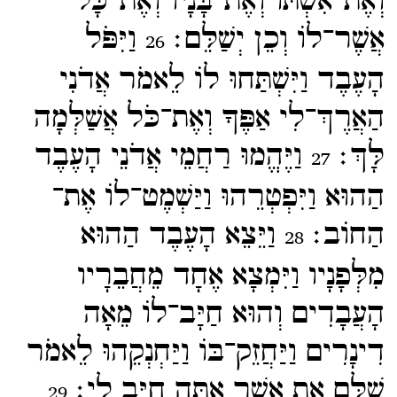
וְאֶת־​אִשְׁתּוֹ וְאֶת־​בָּנָיו וְאֶת־​כָּל־​
אֲשֶׁר־​לוֹ וְכֵן יְשַׁלֵּם׃
וַיִּפֹּל
26
הָעֶבֶד וַיִּשְׁתַּחוּ לוֹ לֵאמֹר אֲדֹנִי
הַאֲרֶךְ־​לִי אַפֶּךָ וְאֶת־​כֹּל אֲשַׁלְּמָה
לָּךְ׃
וַיֶּהֱמוּ רַחֲמֵי אֲדֹנֵי הָעֶבֶד
27
הַהוּא וַיִּפְטְרֵהוּ וַיַּשְׁמֶט־​לוֹ אֶת־​
הַחוֹב׃
וַיֵּצֵא הָעֶבֶד הַהוּא
28
מִלְּפָנָיו וַיִּמְצָא אֶחָד מֵחֲבֵרָיו
הָעֲבָדִים וְהוּא חַיָּב־​לוֹ מֵאָה
דִינָרִים וַיַּחֲזֵק־​בּוֹ וַיַּחְנְקֵהוּ לֵאמֹר
שַׁלֵּם אֵת אֲשֶׁר אַתָּה חַיָּב לִי׃
29