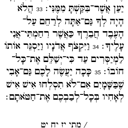
יַעַן אֲשֶׁר־​בִּקַּשְׁתָּ מִמֶּנִּי׃
הֲלֹא
33
הָיָה לְךָ גַּם־​אַתָּה לְרַחֵם עַל־​
הָעֶבֶד חֲבֵרֶךָ כַּאֲשֶׁר רִחַמְתִּי־​אֲנִי
עָלֶיךָ׃
וַיִּקְצֹף אֲדֹנָיו וַיַּסְגֵּר אוֹתוֹ
34
לַמְיַסְּרִים עַד כִּי־​יְשַׁלֵּם אֶת־​כָּל־​
חוֹבוֹ׃
כָּכָה יַעֲשֶׂה לָכֶם גַּם־​אָבִי
35
שֶׁבַּשָּׁמָיִם אִם־​לֹא תִסְלְחוּ אִישׁ אִישׁ
לְאָחִיו בְּכָל־​לְבַבְכֶם אֶת־​חַטֹּאתָם׃
/
מתי
יז
יח
יט