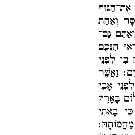
ֶת־​הַגּוּף
סָּר וְאַחַת
וְאַתֶּם גַּם־​
אוּ הִנְּכֶם
 בִי לִפְנֵי
ָיִם׃
וַאֲשֶׁר
ִפְנֵי אָבִי
וֹם בָּאָרֶץ
כִּי בָאתִי
ֵחֲמוֹתָהּ׃