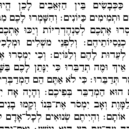
כַּכְּבָשִׂים בֵּין הַזְּאֵבִים לָכֵן הֱיו
ׁים וּתְמִימִים כַּיּוֹנִים׃
וְהִשָּׁמְרוּ לָכֶם מִב
סְרוּ אֶתְכֶם לְסַנְהֶדְרִיּוֹת וְיַכּוּ אֶתְכֶם
 כְנֵסִיּוֹתֵיהֶם׃
וְלִפְנֵי משְׁלִים וּמְלָכִ
י לְעֵדוּת לָהֶם וְלַגּוֹיִם׃
וְכִי יִמְסְרוּ א
ּ אֵיךְ וּמֶה תְדַבֵּרוּ כִּי יִנָּתֵן לָכֶם בַּש
ר תְּדַבֵּרוּ׃
כִּי לֹא אַתֶּם הֵם הַמְדַבְּרִי
 הוּא הַמְדַבֵּר בְּפִיכֶם׃
וְהָיָה אָח יִ
מָּוֶת וְאָב יִמְסֹר אֶת־​בְּנוֹ וְקָמוּ בָנִים
וּ אוֹתָם׃
וִהְיִיתֶם שְׂנוּאִים לְכָל־​אָדָם לְ