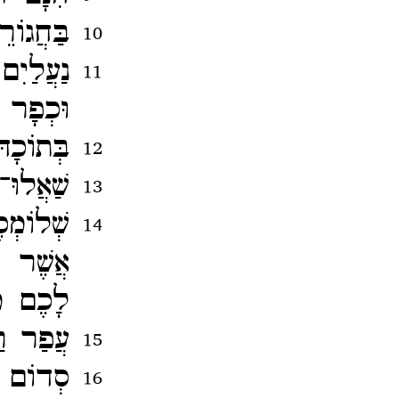
בַּחֲגוֹ
10
נַעֲלַיִם
11
וּכְפָר 
בְּתוֹכָה
12
שַׁאֲלוּ
13
שְׁלוֹמְכ
14
אֲשֶׁר ל
לָכֶם מִ
עֲפַר ר
15
סְדוֹם ו
16