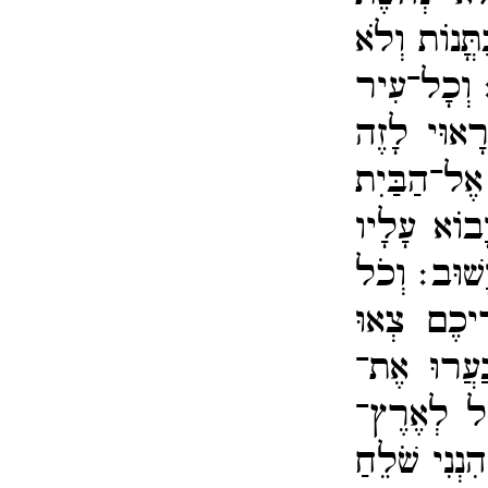
תֳּנוֹת וְלֹא
׃
וְכָל־​עִיר
רָאוּי לָזֶה
אֶל־​הַבַּיִת
ָבוֹא עָלָיו
יָשׁוּב׃
וְכֹל
ֵיכֶם צְאוּ
עֲרוּ אֶת־​
ל לְאֶרֶץ־​
הִנְנִי שֹׁלֵחַ