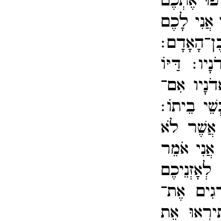
ְּפוּ אֶתְכֶם
 אֲנִי לָכֶם
ֶן־​הָאָדָם׃
דֹנָיו׃
דַּיּוֹ
דֹנָיו אִם־​
שֵׁי בֵיתוֹ׃
 אֲשֶׁר לֹא
אֲנִי אֹמֵר
לְאָזְנֵיכֶם
רְגִים אֶת־​
ִּירְאוּ אֵת