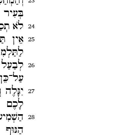
וְהַמְחַ
23
בְּעִיר 
לֹא תְכַל
24
אֵין תַּ
25
לַתַּלְמ
לְבַעַל ה
26
עַל־​כֵּ
יִגָּלֶה 
27
לָכֶם בַ
הַשְׁמִי
28
הַגּוּף 