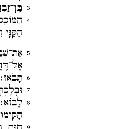
בֶּן־​זַבְ
3
הַמּוֹכֵס
4
הַקַּנָּי
אֶת־​שְׁנ
5
אֶל־​דֶּר
תָּבֹאוּ׃
6
וּבְלֶכְ
7
לָבוֹא
8
הָקִימוּ 
חִנָּם תִ
9