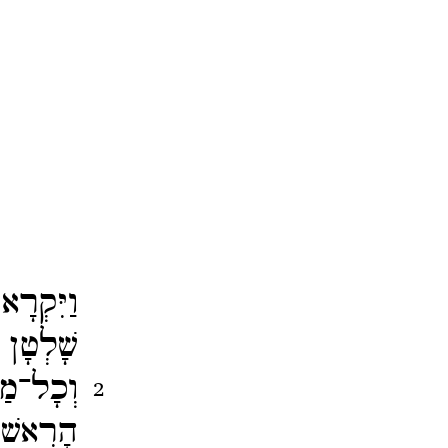
וַיִּקְר
שָׁלְטָן 
וְכָל־​
2
הָרִאשׁוֹ