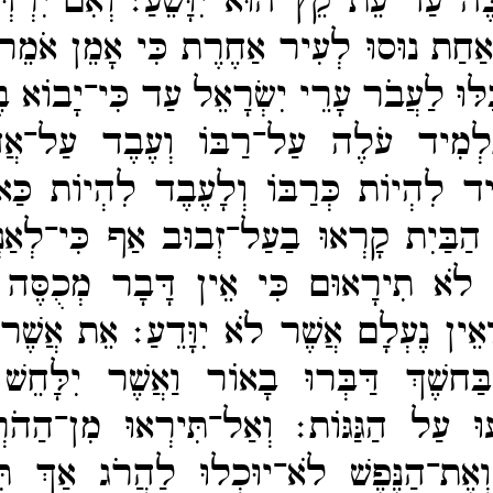
כֶּה עַד־​עֵת קֵץ הוּא יִוָּשֵׁעַ׃
וְאִם־​יִרְד
אַחַת נוּסוּ לְעִיר אַחֶרֶת כִּי אָמֵן אֹמֵר
ּוּ לַעֲבֹר עָרֵי יִשְׂרָאֵל עַד כִּי־​יָבוֹא ב
לְמִיד עֹלֶה עַל־​רַבּוֹ וְעֶבֶד עַל־​אֲ
ִיד לִהְיוֹת כְּרַבּוֹ וְלָעֶבֶד לִהְיוֹת כַּא
ַבַּיִת קָרְאוּ בַעַל־​זְבוּב אַף כִּי־​לְאַנְ
ן לֹא תִירָאוּם כִּי אֵין דָּבָר מְכֻסֶּה
וְאֵין נֶעְלָם אֲשֶׁר לֹא יִוָּדֵעַ׃
אֵת אֲשֶׁר 
ּחשֶׁךְ דַּבְּרוּ בָאוֹר וַאֲשֶׁר יִלָּחֵשׁ 
עוּ עַל הַגַּגּוֹת׃
וְאַל־​תִּירְאוּ מִן־​הַהֹ
וְאֶת־​הַנֶּפֶשׁ לֹא־​יוּכְלוּ לַהֲרֹג אַךְ ת