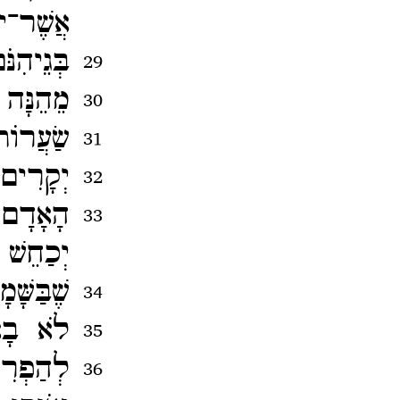
אֲשֶׁר־​
בְּגֵיהִנ
29
מֵהֵנָּה
30
שַׂעֲרוֹ
31
יְקָרִים
32
הָאָדָם א
33
יְכַחֵשׁ 
שֶׁבַּשָּׁ
34
לֹא בָא
35
לְהַפְרִ
36