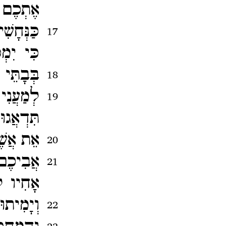
אֶתְכֶם 
כַּנְּחָשִ
17
כִּי יִמְ
בְּבָתֵּי
18
לְמַעֲנִ
19
תִּדְאֲגו
אֵת אֲשֶׁ
20
אֲבִיכֶם
21
אָחִיו לַ
וְיָמִית
22