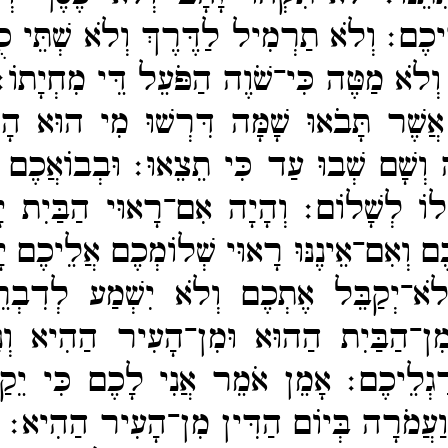
רֵיכֶם׃
וְלֹא תַרְמִיל לַדֶּרֶךְ וְלֹא שְׁתֵּי כֻ
 וְלֹא מַטֶּה כִּי־​שֹׁוֶה הַפֹּעֵל דֵּי מִחְיָתוֹ
אֲשֶׁר תָּבֹאוּ שָׁמָּה דִּרְשׁוּ מִי הוּא הָ
ּ וְשָׁם שְׁבוּ עַד כִּי תֵצֵאוּ׃
וּבְבוֹאֲכֶם 
־​לוֹ לְשָׁלוֹם׃
וְהָיָה אִם־​רָאוּי הַבַּיִת י
ֶם וְאִם־​אֵינֶנּוּ רָאוּי שְׁלוֹמְכֶם אֲלֵיכֶם 
ֹא־​יְקַבֵּל אֶתְכֶם וְלֹא יִשְׁמַע לְדִבְר
ן־​הַבַּיִת הַהוּא וּמִן־​הָעִיר הַהִיא וְנַ
ַגְלֵיכֶם׃
אָמֵן אֹמֵר אֲנִי לָכֶם כִּי יֵקַ
ַעֲמֹרָה בְּיוֹם הַדִּין מִן־​הָעִיר הַהִיא׃