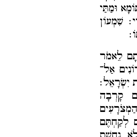
ֹמָא וּמַתַּי
ָּי׃
שִׁמְעוֹן
ֹ׃
אֹתָם לֵאמֹר
רוֹנִים אַל־​
 יִשְׂרָאֵל׃
ִם קָרְבָה
מְצֹרָעִים
ם לְקַחְתֶּם
לֹא נְחשֶׁת