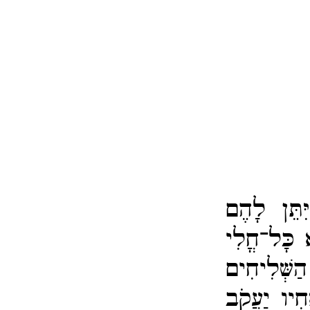
ִּתֵּן לָהֶם
 כָּל־​חֳלִי
שְּׁלִיחִים
חִיו יַעֲקֹב