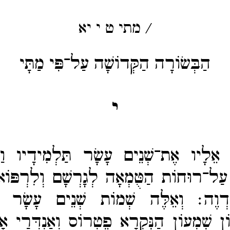
/
מתי
ט
י
יא
הַבְּשׂוֹרָה הַקְּדוֹשָׁה עַל־פִּי מַתָּי
י
ָא אֵלָיו אֶת־​שְׁנֵים עָשָׂר תַּלְמִידָיו וַי
עַל־​רוּחוֹת הַטֻּמְאָה לְגָרְשָׁם וְלִרְפּוֹא
מַדְוֶה׃
וְאֵלֶּה שְׁמוֹת שְׁנֵים עָשָׂר הַ
ן שִׁמְעוֹן הַנִּקְרָא פֶטְרוֹס וְאַנְדְּרַי אָ