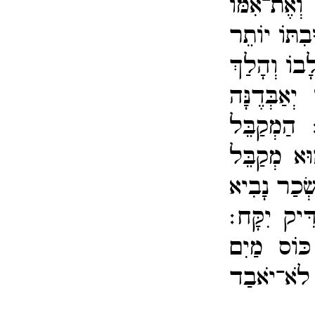
ְאֶת־​אִמּוֹ
ּבִתּוֹ יוֹתֵר
ָבוֹ וְהָלַךְ
יְאַבְּדֶנָּה
ה׃
הַמְקַבֵּל
ּא מְקַבֵּל
ְׂכַר נָבִיא
ִּיק יִקָּח׃
כּוֹס מַיִם
 לֹא־​יֹאבַד