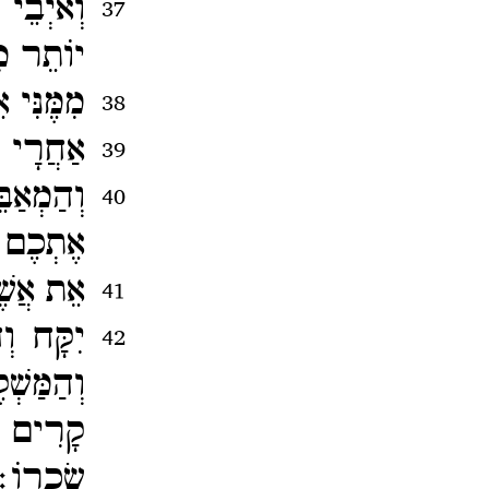
וְאֹיְבֵ
37
יוֹתֵר מִמ
מִמֶּנִּי 
38
אַחֲרָי 
39
וְהַמְאַ
40
אֶתְכֶם 
אֵת אֲשֶ
41
יִקָּח ו
42
וְהַמַּש
קָרִים ל
שְׂכָרוֹ׃