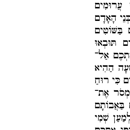
ּ עֲרוּמִים
ְּנֵי הָאָדָם
 בַּשּׁוֹטִים
ים תּוּבְאוּ
ֶתְכֶם אַל־​
ָּׁעָה הַהִיא
ם כִּי רוּחַ
מְסֹר אֶת־​
 בַּאֲבוֹתָם
מַעַן שְׁמִי