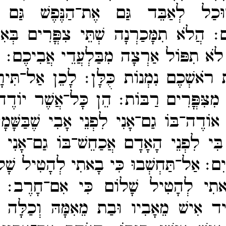
יוּכַל לְאַבֵּד גַּם אֶת־​הַנֶּפֶשׁ גַּם א
ֹּם׃
הֲלֹא תִמָּכַרְנָה שְׁתֵּי צִפֳּרִים בְּאִ
 לֹא תִפּוֹל אַרְצָה מִבַּלְעֲדֵי אֲבִיכֶם׃
ת רֹאשְׁכֶם נִמְנוֹת כֻּלָּן׃
לָכֵן אַל־​תִּירָ
 מִצִּפֳּרִים רַבּוֹת׃
הֵן כָּל־​אֲשֶׁר יוֹדֶה
וֹדֶה־​בּוֹ גַם־​אָנִי לִפְנֵי אָבִי שֶׁבַּשָּׁמ
בִּי לִפְנֵי הָאָדָם אֲכַחֵשׁ־​בּוֹ גַם־​אָנִי ל
מָיִם׃
אַל־​תַּחְשְׁבוּ כִּי בָאתִי לְהָטִיל שָׁל
תִי לְהָטִיל שָׁלוֹם כִּי אִם־​חָרֶב׃
יד אִישׁ מֵאָבִיו וּבַת מֵאִמָּהּ וְכַלָּה מ