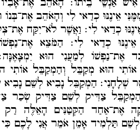
י אִישׁ אַנְשֵׁי בֵיתוֹ׃
הָאֹהֵב אֶת־​אָבִיו ו
ֶּנִּי אֵינֶנּוּ כְדַאי לִי וְהָאֹהֵב אֶת־​בְּנוֹ ו
אֵינֶנּוּ כְדַאי לִי׃
וַאֲשֶׁר לֹא־​יִקַּח אֶת־​צְל
אֵינֶנּוּ כְדַאי לִי׃
הַמֹּצֵא אֶת־​נַפְשׁוֹ 
בֵּד אֶת־​נַפְשׁוֹ לְמַעֲנִי הוּא יִמְצָאֶנָּ
אוֹתִי הוּא מְקַבֵּל וְהַמְקַבֵּל אוֹתִי הו
ׁר שְׁלָחָנִי׃
הַמְקַבֵּל נָבִיא לְשֵׁם נָבִיא ש
ְהַמְקַבֵּל צַדִּיק לְשֵׁם צַדִּיק שְׂכַר צַד
ְׁקֶה אֶת־​אַחַד הַקְּטַנִּים הָאֵלֶּה רַק 
ְשֵׁם תַּלְמִיד אָמֵן אֹמֵר אֲנִי לָכֶם כִּי