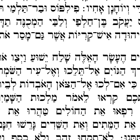
דַּי וְיוֹחָנָן אָחִיו׃
פִילִפּוֹס וּבַר־​תַּלְמַי תּו
 יַעֲקֹב בֶּן־​חַלְפַי וְלַבַּי הַמְכֻנֶּה תַד
 וִיהוּדָה אִישׁ־​קְרִיּוֹת אֲשֶׁר גַּם־​מָסַר אֹתו
ֵים הֶעָשָׂר הָאֵלֶּה שָׁלַח יֵשׁוּעַ וַיְצַו 
ֶךְ הַגּוֹיִם אַל־​תֵּלֵכוּ וְאֶל־​עִיר הַשֹּׁמְ
כִּי אִם־​לְכוּ אֶל־​הַצֹּאן הָאֹבְדוֹת לְבֵית
תְּכֶם קִרְאוּ לֵאמֹר מַלְכוּת הַשָּׁמַי
׃
רִפְאוּ אֵת הַחוֹלִים טַהֲרוּ אֵת הַ
אֵת הַמֵּתִים וְאֵת הַשֵּׁדִים גָּרֵשׁוּ חִנָּ
ּתֵּנוּ׃
לֹא־​תִקְחוּ זָהָב וְלֹא כֶסֶף וְ