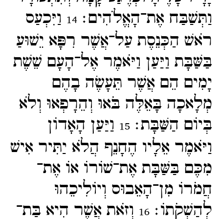
וַתְּשַׁבַּח אֶת־​הָאֱלֹהִים׃
וַיִּכְעַס
14
רֹאשׁ הַכְּנֵסֶת עַל־​אֲשֶׁר רִפָּא יֵשׁוּעַ
בַּשַּׁבָּת וַיַּעַן וַיֹּאמֶר אֶל־​הָעָם שֵׁשֶׁת
יָמִים הֵם אֲשֶׁר תֵּעָשֶׂה בָהֶם
מְלָאכָה בָּאֵלֶּה בֹּאוּ וְהֵרָפְאוּ וְלֹא
בְּיוֹם הַשַּׁבָּת׃
וַיַּעַן הָאָדוֹן
15
וַיֹּאמֶר אֵלָיו הֶחָנֵף הֲלֹא יַתִּיר אִישׁ
מִכֶּם בַּשַּׁבָּת אֶת־​שׁוֹרוֹ אוֹ אֶת־​
חֲמֹרוֹ מִן־​הָאֵבוּס וְיוֹלִיכֵהוּ
לְהַשְׁקֹתוֹ׃
וְזֹאת אֲשֶׁר הִיא בַּת־​
16