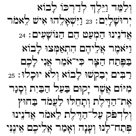
וְלַמֵּד וַיֵּלֶךְ לְדַרְכּוֹ לָבוֹא
יְרוּשָׁלָיִם׃
וַיִּשְׁאָלֵהוּ אִישׁ לֵאמֹר
23
אֲדֹנֵינוּ הַמְעַט הֵם הַנּוֹשָׁעִים׃
24
וַיֹּאמֶר אֲלֵיהֶם הִתְאַמְּצוּ לָבוֹא
בַּפֶּתַח הַצָּר כִּי־​אֹמֵר אֲנִי לָכֶם
רַבִּים יְבַקְשׁוּ לָבוֹא וְלֹא יוּכָלוּ׃
25
מִיּוֹם אֲשֶׁר יָקוּם בַּעַל הַבַּיִת וְסָגַר
אֶת־​הַדָּלֶת וְתָחֵלּוּ לַעֲמֹד בַּחוּץ
וְלִדְפֹּק עַל־​הַדֶּלֶת לֵאמֹר אֲדֹנֵינוּ
פְּתַח־​לָנוּ וְעָנָה וְאָמַר אֲלֵיכֶם אֵינֶנִּי