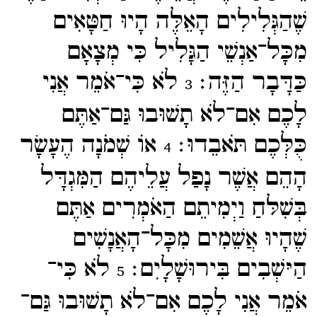
שֶׁהַגְּלִילִים הָאֵלֶּה הָיוּ חַטָּאִים
מִכָּל־​אַנְשֵׁי הַגָּלִיל כִּי מְצָאָם
כַּדָּבָר הַזֶּה׃
לֹא כִּי־​אֹמֵר אֲנִי
3
לָכֶם אִם־​לֹא תָשׁוּבוּ גַּם־​אַתֶּם
כֻּלְּכֶם תֹּאבֵדוּ׃
אוֹ שְׁמֹנָה הֶעָשָׂר
4
הָהֵם אֲשֶׁר נָפַל עֲלֵיהֶם הַמִּגְדָּל
בְּשִׁלּחַ וַיְמִיתֵם הַאֹמְרִים אַתֶּם
שֶׁהָיוּ אֲשֵׁמִים מִכָּל־​הָאֲנָשִׁים
הַיּשְׁבִים בִּירוּשָׁלָיִם׃
לֹא כִּי־​
5
אֹמֵר אֲנִי לָכֶם אִם־​לֹא תָשׁוּבוּ גַּם־​