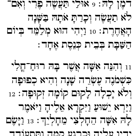
דֹמֶן לָהּ׃
אוּלַי תַּעֲשֶׂה פֶרִי וְאִם־​
9
לֹא תַעֲשֶׂה וְכָרַתָּ אֹתָהּ בַּשָּׁנָה
הָאֲחֶרֶת׃
וַיְהִי הוּא מְלַמֵּד בְּיוֹם
10
הַשַּׁבָּת בְּבֵית כְּנֵסֶת אֶחָד׃
וְהִנֵּה אִשָּׁה אֲשֶׁר בָּהּ רוּחַ־​חֳלִי
11
כִּשְׁמֹנֶה עֶשְׂרֵה שָׁנָה וְהִיא כְפוּפָה
וְלֹא יָכְלָה לָקוּם קוֹמָה זְקוּפָה׃
12
וַיַּרְא יֵשׁוּעַ וַיִּקְרָא אֵלֶיהָ וַיֹּאמֶר
לָהּ אִשָּׁה הֵחָלְצִי מֵחָלְיֵךְ׃
וַיָּשֶׂם
13
יָדָיו עָלֶיהָ וּכְרֶגַע קָמָה וְתִּתְעוֹדָד