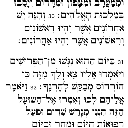
וּמִמַּעֲרָב וּמִצָּפוֹן וּמִדָּרוֹם וְיָסֵבּוּ
בְּמַלְכוּת הָאֱלֹהִים׃
וְהִנֵּה יֵשׁ
30
אַחֲרוֹנִים אֲשֶׁר יִהְיוּ רִאשׁוֹנִים
וְרִאשׁוֹנִים אֲשֶׁר יִהְיוּ אַחֲרוֹנִים׃
בַּיּוֹם הַהוּא נִגְּשׁוּ מִן־​הַפְּרוּשִׁים
31
וַיֹּאמְרוּ אֵלָיו צֵא וְלֵךְ מִזֶּה כִּי
הוֹרְדוֹס מְבַקֵּשׁ לְהָרְגֶךָ׃
וַיֹּאמֶר
32
אֲלֵיהֶם לְכוּ וְאִמְרוּ אֶל־​הַשּׁוּעָל
הַזֶּה הִנְנִי מְגָרֵשׁ שֵׁדִים וּפֹעֵל
רְפוּאוֹת הַיּוֹם וּמָחָר וּבַיּוֹם