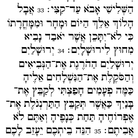
הַשְּׁלִישִׁי אָבֹא עַד־​קִצִּי׃
אֲבָל
33
הָלוֹךְ אֵלֵךְ הַיּוֹם וּמָחָר וּמִמָּחֳרָתוֹ
כִּי לֹא־​יִתָּכֵן אֲשֶׁר יֹאבַד נָבִיא
מִחוּץ לִירוּשָׁלָיִם׃
יְרוּשָׁלַיִם
34
יְרוּשָׁלַיִם הַהֹרֶגֶת אֶת־​הַנְּבִיאִים
וְהַסֹּקֶלֶת אֶת־​הַנִּשְׁלָחִים אֵלֶיהָ
כַּמֶּה פְעָמִים חָפַצְתִּי לְקַבֵּץ אֶת־​
בָּנַיִךְ כַּאֲשֶׁר תְּקַבֵּץ הַתַּרְנְגֹלֶת אֶת־​
אֶפְרוֹחֶיהָ תַּחַת כְּנָפֶיהָ וְאַתֶּם לֹא
אֲבִיתֶם׃
הִנֵּה בֵיתְכֶם יֵעָזֵב לָכֶם
35