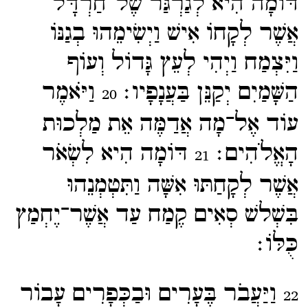
דּוֹמָה הִיא לְגַרְגַּר שֶׁל־​חַרְדָּל
אֲשֶׁר לְקָחוֹ אִישׁ וַיְשִׂימֵהוּ בְגַנּוֹ
וַיִּצְמַח וַיְהִי לְעֵץ גָּדוֹל וְעוֹף
הַשָּׁמַיִם יְקַנֵּן בַּעֲנָפָיו׃
וַיֹּאמֶר
20
עוֹד אֶל־​מָה אֲדַמֶּה אֵת מַלְכוּת
הָאֱלֹהִים׃
דּוֹמָה הִיא לִשְׂאֹר
21
אֲשֶׁר לְקָחַתּוּ אִשָּׁה וַתִּטְמְנֵהוּ
בִּשְׁלשׁ סְאִים קֶמַח עַד אֲשֶׁר־​יֶחְמַץ
כֻּלּוֹ׃
וַיַּעֲבֹר בֶּעָרִים וּבַכְּפָרִים עָבוֹר
22