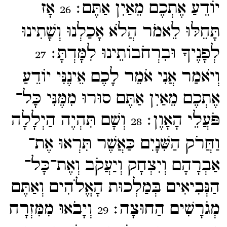
יוֹדֵעַ אֶתְכֶם מֵאַיִן אַתֶּם׃
אָז
26
תָּחֵלּוּ לֵאמֹר הֲלֹא אָכַלְנוּ וְשָׁתִינוּ
לְפָנֶיךָ וּבִרְחֹבוֹתֵינוּ לִמָּדְתָּ׃
27
וְיֹאמַר אֲנִי אֹמֵר לָכֶם אֵינֶנִּי יוֹדֵעַ
אֶתְכֶם מֵאַיִן אַתֶּם סוּרוּ מִמֶּנִּי כָּל־​
פֹּעֲלֵי הָאָוֶן׃
וְשָׁם תִּהְיֶה הַיְלָלָה
28
וַחֲּרֹק הַשִּׁנָיִם כַּאֲשֶׁר תִּרְאוּ אֶת־​
אַבְרָהָם וְיִצְחָק וְיַעֲקֹב וְאֶת־​כָּל־​
הַנְּבִיאִים בְּמַלְכוּת הָאֱלֹהִים וְאַתֶּם
מְגֹרָשִׁים הַחוּצָה׃
וְיָבֹאוּ מִמִּזְרָח
29