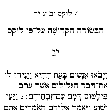
/
לוקס
יב
יג
יד
הַבְּשׂוֹרָה הַקְּדוֹשָׁה עַל־פִּי לוּקָס
יג
וַיָּבֹאוּ אֲנָשִׁים בָּעֵת הַהִיא וַיַּגִּידוּ לוֹ
אֶת־​דְּבַר הַגְּלִילִים אֲשֶׁר עֵרַב
פִּילָטוֹס דָּמָם עִם־​זִבְחֵיהֶם׃
וַיַּעַן
2
יֵשׁוּעַ וַיֹּאמֶר אֲלֵיהֶם הַאֹמְרִים אַתֶּם