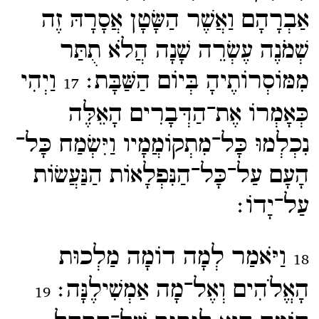
אַבְרָהָם וַאֲשֶׁר הַשָּׂטָן אֲסָרָהּ זֶה
שְׁמֹנֶה עֶשְׂרֵה שָׁנָה הֲלֹא תֻתַּר
מִמּוֹסְרוֹתֶיהָ בְּיוֹם הַשַּׁבָּת׃
וַיְהִי
17
כְּאָמְרוֹ אֶת־​הַדְּבָרִים הָאֵלֶּה
נִכְלְמוּ כָּל־​מִתְקוֹמֲמָיו וַיִּשְׂמַח כָּל־​
הָעָם עַל־​כָּל־​הַנִּפְלָאוֹת הַנַּעֲשׂוֹת
עַל־​יָדוֹ׃
וַיֹּאמַר לְמָה דוֹמָה מַלְכוּת
18
הָאֱלֹהִים וְאֶל־​מָה אַמְשִׁילֶנָּה׃
19