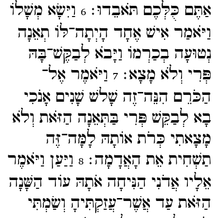
אַתֶּם כֻּלְּכֶם תֹּאבֵדוּ׃
וַיִּשָׂא מְשָׁלוֹ
6
וַיֹּאמַר אִישׁ אֶחָד הָיְתָה־​לּוֹ תְאֵנָה
נְטוּעָה בְכַרְמוֹ וַיָּבֹא לְבַקֶּשׁ־​בָּהּ
פְּרִי וְלֹא מָצָא׃
וַיֹּאמֶר אֶל־​
7
הַכֹּרֵם הִנֵּה־​זֶה שָׁלשׁ שָׁנִים אָנֹכִי
בָא לְבַקֵּשׁ פְּרִי בַּתְּאֵנָה הַזֹּאת וְלֹא
מָצָאתִי כְּרֹת אוֹתָהּ לָמָּה־​זֶּה
תַשְׁחִית אֵת הָאֲדָמָה׃
וַיַּעַן וַיֹּאמֶר
8
אֵלָיו אֲדֹנִי הַנִּיחָה אֹתָהּ עוֹד הַשָּׁנָה
הַזֹּאת עַד אֲשֶׁר־​עֲזַקְתִּיהָ וְשַׂמְתִּי