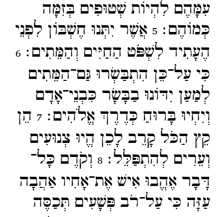
עִמָּהֶם לִהְיוֹת שְׁטוּפִים בְּזִמָּה
כְּמוֹהֶם׃
אֲשֶׁר יִתְּנוּ חֶשְׁבּוֹן לִפְנֵי
5
הֶעָתִיד לִשְׁפֹּט הַחַיִּים וְהַמֵּתִים׃
6
כִּי עַל־​כֵּן הִתְבַּשְׂרוּ גַּם־​הַמֵּתִים
לְמַעַן יִדּוֹנוּ בַבָּשָׂר כִּבְנֵי־​אָדָם
וְיִחְיוּ בָּרוּחַ כְּדֶרֶךְ אֱלֹהִים׃
הֵן
7
קֵץ הַכֹּל קָרֵב לָכֵן הֱיוּ צְנוּעִים
וְעֵרִים לְהִתְפַּלֵּל׃
וְקֹדֶם כָּל־​
8
דָּבָר אֶהֱבוּ אִישׁ אֶת־​אָחִיו אַהֲבָה
עַזָּה כִּי עַל־​רֹב פְּשָׁעִים תְּכַסֶּה