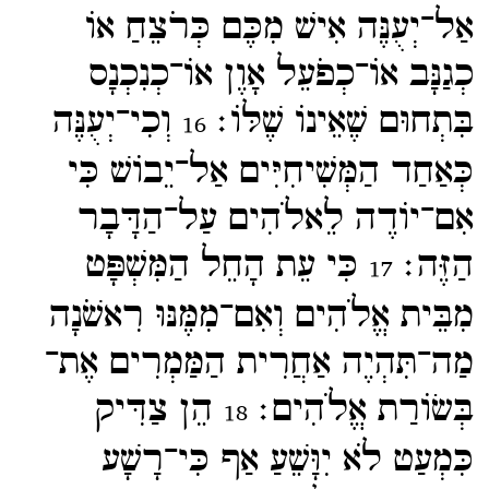
אַל־​יְעֻנֶּה אִישׁ מִכֶּם כְּרֹצֵחַ אוֹ
כְגַנָּב אוֹ־​כְפֹעֵל אָוֶן אוֹ־​כְנִכְנָס
בִּתְחוּם שֶׁאֵינוֹ שֶׁלּוֹ׃
וְכִי־​יְעֻנֶּה
16
כְּאַחַד הַמְּשִׁיחִיִּים אַל־​יֵבוֹשׁ כִּי
אִם־​יוֹדֶה לֵאלֹהִים עַל־​הַדָּבָר
הַזֶּה׃
כִּי עֵת הָחֵל הַמִּשְׁפָּט
17
מִבֵּית אֱלֹהִים וְאִם־​מִמֶּנּוּ רִאשֹׁנָה
מַה־​תִּהְיֶה אַחֲרִית הַמַּמְרִים אֶת־​
בְּשׂוֹרַת אֱלֹהִים׃
הֵן צַדִּיק
18
כִּמְעַט לֹא יִוָּשֵׁעַ אַף כִּי־​רָשָׁע