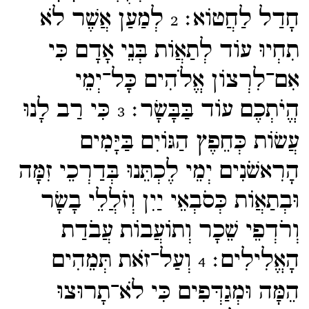
חָדַל לַחֲטוֹא׃
לְמַעַן אֲשֶׁר לֹא
2
תִחְיוּ עוֹד לְתַאֲוֹת בְּנֵי אָדָם כִּי
אִם־​לִרְצוֹן אֱלֹהִים כָּל־​יְמֵי
הֱיֹתְכֶם עוֹד בַּבָּשָׂר׃
כִּי רַב לָנוּ
3
עֲשׂוֹת כְּחֵפֶץ הַגּוֹיִם בַּיָּמִים
הָרִאשֹׁנִים יְמֵי לֶכְתֵּנוּ בְּדַרְכֵי זִמָּה
וּבְתַאֲוֹת כְּסֹבְאֵי יַיִן וְזֹלֲלֵי בָשָׂר
וְרֹדְפֵי שֵׁכָר וְתוֹעֲבוֹת עֲבֹדַת
הָאֱלִילִים׃
וְעַל־​זֹאת תְּמֵהִים
4
הֵמָּה וּמְגַדְּפִים כִּי לֹא־​תָרוּצוּ