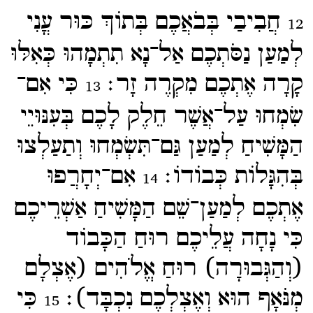
חֲבִיבַי בְּבֹאֲכֶם בְּתוֹךְ כּוּר עֳנִי
12
לְמַעַן נַסֹּתְכֶם אַל־​נָא תִתְמָהוּ כְּאִלּוּ
קָרָה אֶתְכֶם מִקְרֶה זָר׃
כִּי אִם־​
13
שִׂמְחוּ עַל־​אֲשֶׁר חֵלֶק לָכֶם בְּעִנּוּיֵי
הַמָּשִׁיחַ לְמַעַן גַּם־​תִּשְׂמְחוּ וְתַעַלְצוּ
בְּהִגָּלוֹת כְּבוֹדוֹ׃
אִם־​יְחָרֲפוּ
14
אֶתְכֶם לְמַעַן־​שֵׁם הַמָּשִׁיחַ אַשְׁרֵיכֶם
כִּי נָחָה עֲלֵיכֶם רוּחַ הַכָּבוֹד
(וְהַגְּבוּרָה) רוּחַ אֱלֹהִים (אֶצְלָם
מְנֹּאָף הוּא וְאֶצְלְכֶם נִכְבָּד)׃
כִּי
15