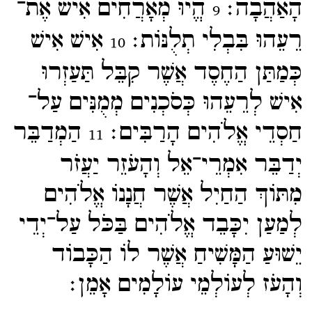
הָאַהֲבָה׃
הֱיוּ מְאָרֲחִים אִישׁ אֶת־​
9
רֵעֵהוּ בִּבְלִי תְלֻנּוֹת׃
אִישׁ אִישׁ
10
כְּמַתַּן הַחֶסֶד אֲשֶׁר קִבֵּל תַּעַזְרוּ
אִישׁ לְרֵעֵהוּ כְּסֹכְנִים מְמֻנִּים עַל־​
חַסְדֵי אֱלֹהִים הָרַבִּים׃
הַמְדַבֵּר
11
יְדַבֵּר אִמְרֵי־​אֵל וְהָעֹזֵר יַעֲזֹר
מִתּוֹךְ הַחַיִל אֲשֶׁר חֲנָנוֹ אֱלֹהִים
לְמַעַן יִכָּבֵד אֱלֹהִים בַּכֹּל עַל־​יְדֵי
יֵשׁוּעַ הַמָּשִׁיחַ אֲשֶׁר לוֹ הַכָּבוֹד
וְהָעֹז לְעוֹלְמֵי עוֹלָמִים אָמֵן׃