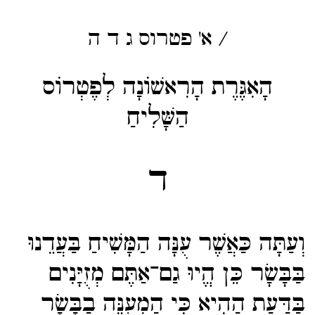
/
א' פטרוס
ג
ד
ה
הָאִגֶּרֶת הָרִאשׁוֹנָה לְפֶטְרוֹס
הַשָּׁלִיחַ
ד
וְעַתָּה כַּאֲשֶׁר עֻנָּה הַמָּשִׁיחַ בַּעֲדֵנוּ
בַּבָּשָׂר כֵּן הֱיוּ גַם־​אַתֶּם מְזֻיָּנִים
בַּדַּעַת הַהִיא כִּי הַמְעֻנֶּה בַבָּשָׂר