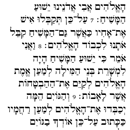
הָאֱלֹהִים אֲבִי אֲדֹנֵינוּ יֵשׁוּעַ
הַמָּשִׁיחַ׃
עַל־​כֵּן תְּקַבְּלוּ אִישׁ
7
אֶת־​אָחִיו כַּאֲשֶׁר גַּם־​הַמָּשִׁיחַ קִבֵּל
אֹתָנוּ לִכְבוֹד הָאֱלֹהִים׃
וַאֲנִי
8
אֹמֵר כִּי יֵשׁוּעַ הַמָּשִׁיחַ הָיָה
לִמְשָׁרֵת בְּנֵי הַמִּילָה לְמַעַן אֱמֶת
הָאֱלֹהִים לְקַיֵּם אֶת־​הַהַבְטָחוֹת
אֲשֶׁר לָאָבוֹת׃
וְהַגּוֹיִם הֵמָּה
9
יְכַבְּדוּ אֶת־​הָאֱלֹהִים לְמַעַן רַחֲמָיו
כַּכָּתוּב עַל־​כֵּן אוֹדְךָ בַגּוֹיִם