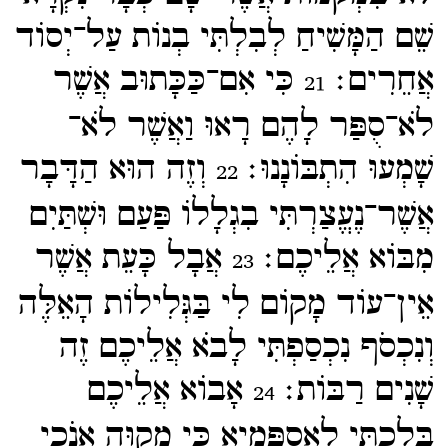
שֵׁם הַמָּשִׁיחַ לְבִלְתִּי בְנוֹת עַל־​יְסוֹד
אֲחֵרִים׃
כִּי אִם־​כַּכָּתוּב אֲשֶׁר
21
לֹא־​סֻפַּר לָהֶם רָאוּ וַאֲשֶׁר לֹא־​
שָׁמְעוּ הִתְבּוֹנָנוּ׃
וְזֶה הוּא הַדָּבָר
22
אֲשֶׁר־​נֶעֱצַרְתִּי בִגְלָלוֹ פַּעַם וּשְׁתַּיִם
מִבּוֹא אֲלֵיכֶם׃
אֲבָל כָּעֵת אֲשֶׁר
23
אֵין־​עוֹד מָקוֹם לִי בַּגְּלִילוֹת הָאֵלֶּה
וְנִכְסֹף נִכְסַפְתִּי לָבֹא אֲלֵיכֶם זֶה
שָׁנִים רַבּוֹת׃
אָבוֹא אֲלֵיכֶם
24
בְּלֶכְתִּי לְאִסְפַּמְיָא כִּי מְקַוֶּה אָנֹכִי