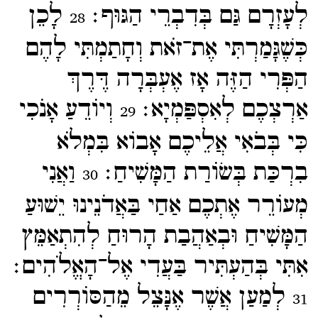
לְעָזְרָם גַּם בְּדִבְרֵי הַגּוּף׃
לָכֵן
28
כְּשֶׁגָּמַרְתִּי אֶת־​זֹאת וְחָתַמְתִּי לָהֶם
הַפְּרִי הַזֶּה אָז אֶעְבְּרָה דֶּרֶךְ
אַרְצְכֶם לְאִסְפַּמְיָא׃
וְיוֹדֵעַ אָנֹכִי
29
כִּי בְּבֹאִי אֲלֵיכֶם אָבוֹא בִּמְלֹא
בִרְכַּת בְּשׂוֹרַת הַמָּשִׁיחַ׃
וַאֲנִי
30
מְעוֹרֵר אֶתְכֶם אַחַי בַּאֲדֹנֵינוּ יֵשׁוּעַ
הַמָּשִׁיחַ וּבְאַהֲבַת הָרוּחַ לְהִתְאַמֵּץ
אִתִּי בְּהַעְתִּיר בַּעֲדִי אֶל־​הָאֱלֹהִים׃
לְמַעַן אֲשֶׁר אֶנָּצֵל מֵהַסּוֹרְרִים
31