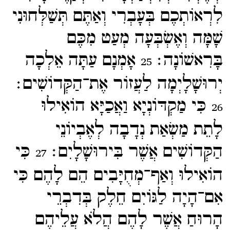
לִרְאוֹתְכֶם בְּעָבְרִי וְאַתֶּם תְּשַׁלְּחוּנִי
שָׁמָּה וְאֶשְׂבְּעָה מְעַט מִכֶּם
בָּרִאשׁוֹנָה׃
אָמְנָם עַתָּה אֵלְכָה
25
יְרוּשָׁלָיְמָה לַעֲזוֹר אֶת־​הַקְּדוֹשִׁים׃
כִּי מַקְדּוֹנְיָא וַאֲכַיָּא הוֹאִילוּ
26
לָתֵת מַשְׂאַת נְדָבָה לְאֶבְיוֹנֵי
הַקְּדוֹשִׁים אֲשֶׁר בִּירוּשָׁלָיִם׃
כִּי
27
הוֹאִילוּ וְאַף־​מְחֻיָּבִים הֵם לָהֶם כִּי
אִם־​הָיָה לַגּוֹיִם חֵלֶק בְּדִבְרֵי
הָרוּחַ אֲשֶׁר לָהֶם הֲלֹא עֲלֵיהֶם