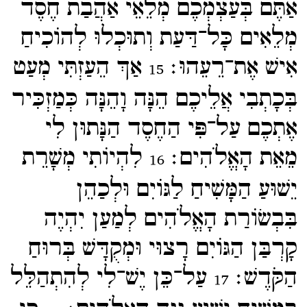
אַתֶּם בְּעַצְמְכֶם מְלֵאֵי אַהֲבַת חֶסֶד
מְלֵאִים כָּל־​דַּעַת וְתוּכְלוּ לְהוֹכִיחַ
אִישׁ אֶת־​רֵעֵהוּ׃
אַךְ הֵעַזְתִּי מְעַט
15
בְּכָתְבִי אֲלֵיכֶם הֵנָּה וָהֵנָּה כְּמַזְכִּיר
אֶתְכֶם עַל־​פִּי הַחֶסֶד הַנָּתוּן לִי
מֵאֵת הָאֱלֹהִים׃
לִהְיוֹתִי מְשָׁרֵת
16
יֵשׁוּעַ הַמָּשִׁיחַ לַגּוֹיִם וּלְכַהֵן
בִּבְשׂוֹרַת הָאֱלֹהִים לְמַעַן יִהְיֶה
קָרְבַּן הַגּוֹיִם רָצוּי וּמְקֻדָּשׁ בְּרוּחַ
הַקֹּדֶשׁ׃
עַל־​כֵּן יֶשׁ־​לִי לְהִתְהַלֵּל
17