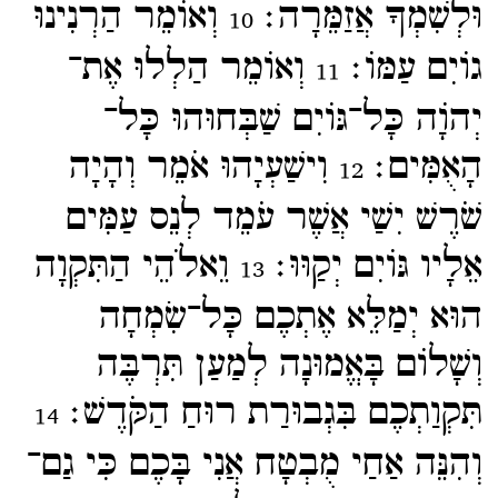
וּלְשִׁמְךָ אֲזַמֵּרָה׃
וְאוֹמֵר הַרְנִינוּ
10
גוֹיִם עַמּוֹ׃
וְאוֹמֵר הַלְלוּ אֶת־​
11
יְהוָֹה כָּל־​גּוֹיִם שַׁבְּחוּהוּ כָּל־​
הָאֻמִּים׃
וִישַׁעְיָהוּ אֹמֵר וְהָיָה
12
שֹׁרֶשׁ יִשַׁי אֲשֶׁר עֹמֵד לְנֵס עַמִּים
אֵלָיו גּוֹיִם יְקַוּוּ׃
וֵאלֹהֵי הַתִּקְוָה
13
הוּא יְמַלֵּא אֶתְכֶם כָּל־​שִׂמְחָה
וְשָׁלוֹם בָּאֱמוּנָה לְמַעַן תִּרְבֶּה
תִּקְוַתְכֶם בִּגְבוּרַת רוּחַ הַקֹּדֶשׁ׃
14
וְהִנֵּה אַחַי מֻבְטָח אֲנִי בָּכֶם כִּי גַם־​