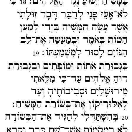
בַּמָּשִׁיחַ יֵשׁוּעַ נֶגֶד הָאֱלֹהִים׃
כִּי
18
לֹא־​אָעֵז פָּנַי לְדַבֵּר דָּבָר זוּלָתִי
אֲשֶׁר עָשָׂה הַמָּשִׁיחַ בְּיָדִי לְמַעַן
הַטּוֹת בְּאֹמֶר וּבְמַעֲשֶׂה אֶת־​לֵב
הַגּוֹיִם לָסוּר לְמִשְׁמַעְתּוֹ׃
19
בִּגְבוּרַת אֹתוֹת וּמוֹפְתִים וּבִגְבוּרַת
רוּחַ אֱלֹהִים עַד־​כִּי מִלֵּאתִי
מִירוּשָׁלַיִם וּסְבִיבוֹתֶיהָ וְעַד
לְאִלּוּרִיקוֹן אֶת־​בְּשׂוֹרַת הַמָּשִׁיחַ׃
בְּהִשְׁתַּדְּלִי לְהַגִּיד אֶת־​הַבְּשׂוֹרָה
20
לֹא בִמְקֹמוֹת אֲשֶׁר־​שָׁם כְּבָר נִקְרָא