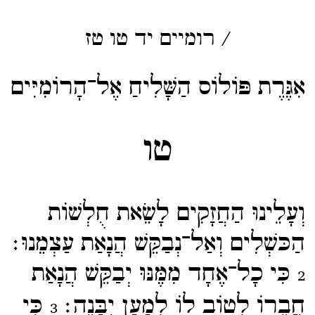
/
רומיים
יד
טו
טז
אִגֶּרֶת פּוֹלוֹס הַשָּׁלִיחַ אֶל־הָרוֹמִיִּים
טו
וְעָלֵינוּ הַחֲזָקִים לָשֵׂאת חֻלְשׁוֹת
הַכּשְׁלִים וְאַל־​נְבַקֵּשׁ הֲנָאַת עַצְמֵנוּ׃
כִּי כָל־​אֶחָד מִמֶּנּוּ יְבַקֵּשׁ הֲנָאַת
2
חֲבֵרוֹ לְטוֹב לוֹ לְמַעַן יִבָּנֶה׃
כִּי
3