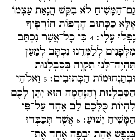
גַם־​הַמָּשִׁיחַ לֹא בִקֵּשׁ הֲנָאַת עַצְמוֹ
אֶלָּא כַכָּתוּב חֶרְפּוֹת חוֹרְפֶיךָ
נָפְלוּ עָלָי׃
כִּי כָל־​אֲשֶׁר נִכְתַּב
4
מִלְּפָנִים לְלַמְּדֵנוּ נִכְתָּב לְמַעַן
תִּהְיֶה־​לָּנוּ תִקְוָה בְּסַבְלָנוּת
וּבְתַנְחוּמוֹת הַכְּתוּבִים׃
וֵאלֹהֵי
5
הַסַּבְלָנוּת וְהַנֶּחָמָה הוּא יִתֵּן לָכֶם
לִהְיוֹת כֻּלְּכֶם לֵב אֶחָד עַל־​פִּי
הַמָּשִׁיחַ יֵשׁוּעַ׃
אֲשֶׁר תְּכַבְּדוּ
6
בְּנֶפֶשׁ אַחַת וּבְפֶה אֶחָד אֶת־​