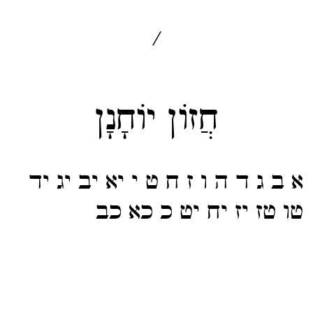
/
חֲזוֹן יוֹחָנָן
א
ב
ג
ד
ה
ו
ז
ח
ט
י
יא
יב
יג
יד
טו
טז
יז
יח
יט
כ
כא
כב