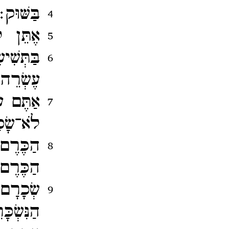
בַּשּׁוּק
4
אֶתֵּן ל
5
בַּתְּשִׁ
6
עֶשְׂרֵה
אַתֶּם ע
7
לֹא־​שָׂכ
הַכֶּרֶם
8
הַכֶּרֶם 
שְׂכָרָם
9
הַנִּשְׂכ