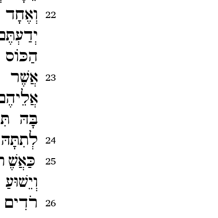
וְאֶחָד 
22
יְדַעְתֶ
הַכּוֹס 
אֲשֶׁר א
23
אֲלֵיהֶם 
בָּהּ תִּ
לְתִתָּה
24
כַּאֲשֶׁ
25
וְיֵשׁוּע
רֹדִים ב
26