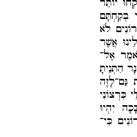
קְחוּ יוֹתֵר
ִי בְקַחְתָּם
רוֹנִים לֹא
ֵינוּ אֲשֶׁר
יֹּאמֶר אֶל־​
ָר הִתְנֵיתָ
 גַּם־​לָזֶה
י כִּרְצוֹנִי
ָּכָה יִהְיוּ
ֹנִים כִּי־​