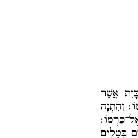
ּיִת אֲשֶׁר
מוֹ׃
וְהִתְנָה
ל־​כַּרְמוֹ׃
ִים בְּטֵלִים