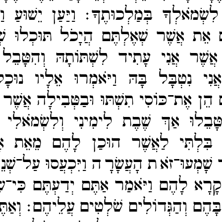
לִשְׂמֹאלְךָ בְּמַלְכוּתֶךָ׃
וַיַּעַן יֵשׁוּעַ 
ּם אֵת אֲשֶׁר שְׁאֶלְתֶּם הֲיָכֹל תּוּכְלוּ ש
אֲשֶׁר אֲנִי עָתִיד לִשְׁתּוֹתָהּ וְהִטָּבֵל 
ֲנִי נִטְבָּל בָּהּ וַיֹּאמְרוּ אֵלָיו נוּ
הֵן אֶת־​כּוֹסִי תִשְׁתּוּ וּבַטְּבִילָה אֲשֶׁר א
טָּבֵלוּ אַךְ שֶׁבֶת לִימִינִי וְלִשְׂמֹאלִי א
ּ בִּלְתִּי לַאֲשֶׁר הוּכַן לָהֶם מֵאֵת 
ר שָׁמְעוּ־​זֹאת הָעֲשָׂרָה וַיִּכְעֲסוּ עַל־​שְׁ
ַ קָרָא לָהֶם וַיֹּאמַר אַתֶּם יְדַעְתֶּם כִּי־​שָׂ
ָּהֶם וְהַגְּדוֹלִים שֹׁלְטִים עֲלֵיהֶם׃
וְאַת