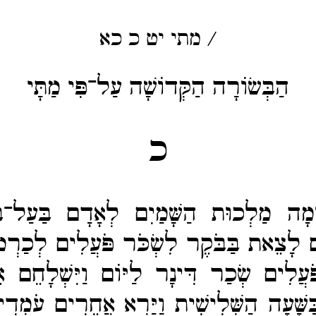
/
מתי
יט
כ
כא
הַבְּשׂוֹרָה הַקְּדוֹשָׁה עַל־פִּי מַתָּי
כ
מָה מַלְכוּת הַשָּׁמַיִם לְאָדָם בַּעַל־​בָ
ים לָצֵאת בַּבֹּקֶר לִשְׂכֹּר פֹּעֲלִים לְכַרְ
ּעֲלִים שְׂכַר דִּינָר לַיּוֹם וַיִּשְׁלָחֵם אֶ
בַּשָּׁעָה הַשְּׁלִישִׁית וַיַּרְא אֲחֵרִים עֹמְד