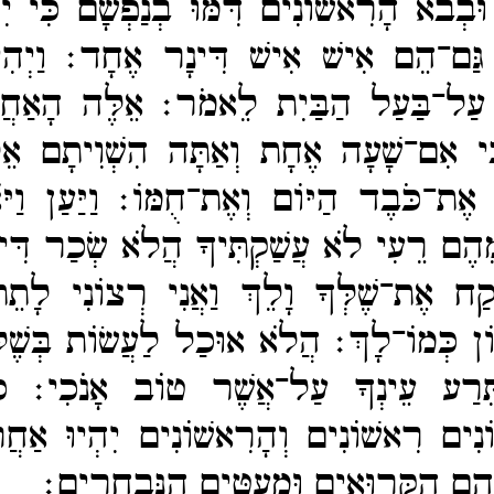
וּבְבֹא הָרִאשׁוֹנִים דִּמּוּ בְנַפְשָׁם כִּי יִ
וּ גַּם־​הֵם אִישׁ אִישׁ דִּינָר אֶחָד׃
וַיְה
נוּ עַל־​בַּעַל הַבַּיִת לֵאמֹר׃
אֵלֶּה הָאַחֲ
ִּי אִם־​שָׁעָה אֶחָת וְאַתָּה הִשְׁוִיתָם אֵל
ּ אֶת־​כֹּבֶד הַיּוֹם וְאֶת־​חֻמּוֹ׃
וַיַּעַן וַ
הֶם רֵעִי לֹא עֲשַׁקְתִּיךָ הֲלֹא שְׂכַר דִּינ
ַח אֶת־​שֶׁלְּךָ וָלֵךְ וַאֲנִי רְצוֹנִי לָתֵת
ֹן כְּמוֹ־​לָךְ׃
הֲלֹא אוּכַל לַעֲשׂוֹת בְּשֶׁלִּ
ֵּרַע עֵינְךָ עַל־​אֲשֶׁר טוֹב אָנֹכִי׃
כ
נִים רִאשׁוֹנִים וְהָרִאשׁוֹנִים יִהְיוּ אַחֲרו
ֵם הַקְּרוּאִים וּמְעַטִּים הַנִּבְחָרִים׃