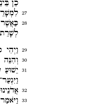
כֵן בֵּינ
לִמְשָׁר
27
כַּאֲשֶׁ
28
לְשָׁרֵת 
וַיְהִי 
29
וְהִנֵּה 
30
יֵשׁוּעַ 
31
וַיִּגְעַ
אֲדֹנֵינוּ
32
וַיֹּאמַר
33