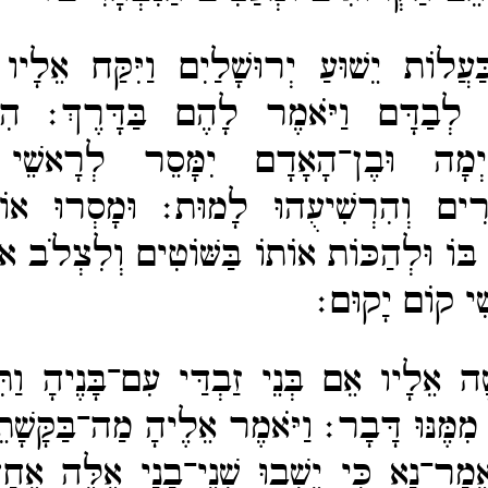
ַּעֲלוֹת יֵשׁוּעַ יְרוּשָׁלַיִם וַיִּקַּח אֵלָיו
ר לְבַדָּם וַיֹּאמֶר לָהֶם בַּדָּרֶךְ׃
הִ
לָיְמָה וּבֶן־​הָאָדָם יִמָּסֵר לְרָאשֵׁי 
פְרִים וְהִרְשִׁיעֻהוּ לָמוּת׃
וּמָסְרוּ אוֹת
ּוֹ וּלְהַכּוֹת אוֹתוֹ בַּשּׁוֹטִים וְלִצְלֹב אוֹ
שִׁי קוֹם יָקוּם׃
שָׁה אֵלָיו אֵם בְּנֵי זַבְדַּי עִם־​בָּנֶיהָ וַתִּ
 מִמֶּנּוּ דָּבָר׃
וַיֹּאמֶר אֵלֶיהָ מַה־​בַּקָּשָׁת
מָר־​נָא כִּי יֵשְׁבוּ שְׁנֵי־​בָנַי אֵלֶּה אֶחָ