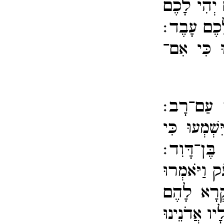
 יְהִי לָכֶם
ָכֶם עָבֶד׃
ּ כִּי אִם־​
ן עַם־​רָב׃
שְׁמְעוּ כִּי
בֶּן־​דָּוִד׃
ק וַיֹּאמְרוּ
ִּקְרָא לָהֶם
ָיו אֲדֹנֵינוּ