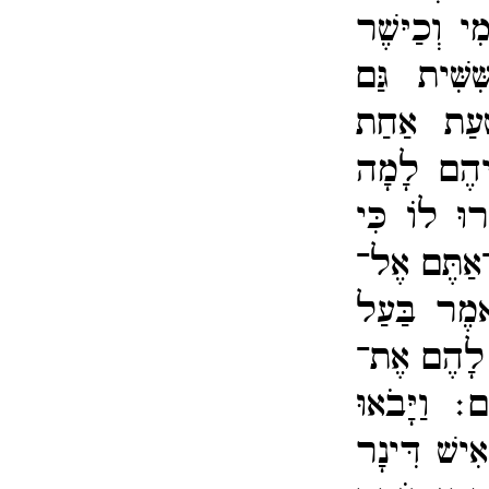
י וְכַיּשֶׁר
ּׁשִּׁית גַּם
שְׁעַת אַחַת
ֵיהֶם לָמָה
ְרוּ לוֹ כִּי
אַתֶּם אֶל־​
ּאמֶר בַּעַל
 לָהֶם אֶת־​
נִים׃
וַיָּבֹאוּ
אִישׁ דִּינָר