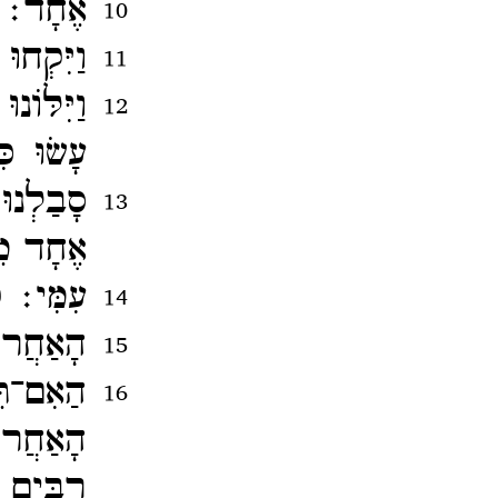
אֶחָד׃
10
וַיִּקְח
11
וַיִּלּוֹ
12
עָשֹוּ כ
סָבַלְנו
13
אֶחָד מֵ
עִמִּי׃
ק
14
הָאַחֲרו
15
הַאִם־​ת
16
הָאַחֲרוֹ
רַבִּים ה