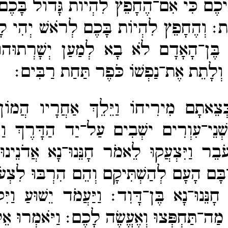
ֵיכֶם כִּי אִם־​הֶחָפֵץ לִהְיוֹת גָּדוֹל בָּכֶם
ֵת׃
וְהֶחָפֵץ לִהְיוֹת בָּכֶם לְרֹאשׁ יְהִי ל
ר בֶּן־​הָאָדָם לֹא בָא לְמַעַן יְשָׁרְתוּהו
וְלָתֵת אֶת־​נַפְשׁוֹ כֹּפֶר תַּחַת רַבִּים׃
כְּצֵאתָם מִירִיחוֹ וַיֵּלֵךְ אַחֲרָיו הֲמוֹ
שְׁנֵי־​עִוְרִים ישְׁבִים עַל־​יַד הַדָּרֶךְ וַיִּ
עֹבֵר וַיִּצְעֲקוּ לֵאמֹר חָנֵּנוּ־​נָא אֲדֹנֵינוּ 
ר־​בָּם הָעָם לְהַשְׁתִּיקָם וְהֵם הִרְבּוּ לִצְעֹ
 חָנֵּנוּ־​נָא בֶּן־​דָּוִד׃
וַיַּעֲמֹד יֵשׁוּעַ וַי
 מַה־​תַּחְפְּצוּ וְאֶעֱשֶׂה לָכֶם׃
וַיֹּאמְרוּ אֵל