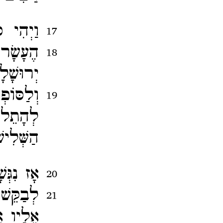
וַיְהִי כ
17
הֶעָשָׂ
18
יְרוּשָׁ
וְלַסּוֹ
19
לְהָתֵל ב
הַשְּׁלִי
אָז נִגְּ
20
לְבַקֵּשׁ
21
אֵלָיו אֱ