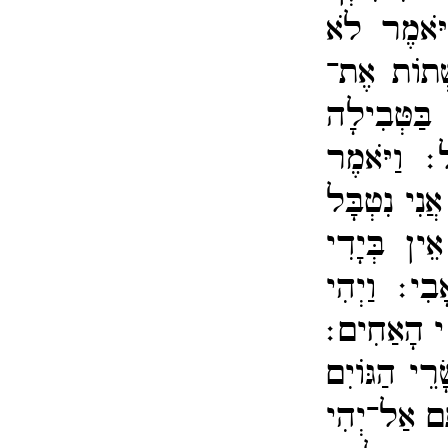
וַיֹּאמֶר לֹא
ְׁתוֹת אֶת־​
בַּטְּבִילָה
כָל׃
וַיֹּאמֶר
ֲנִי נִטְבָּל
ֵין בְּיָדִי
אָבִי׃
וַיְהִי
נֵי הָאַחִים׃
רֵי הַגּוֹיִם
ֶּם אַל־​יְהִי