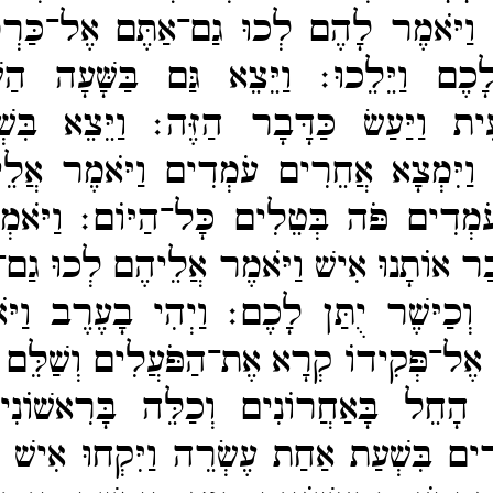
׃
וַיֹּאמֶר לָהֶם לְכוּ גַם־​אַתֶּם אֶל־​כַּרְמִ
ָכֶם וַיֵּלֵכוּ׃
וַיֵּצֵא גַּם בַּשָּׁעָה הַשִ
יעִית וַיַּעַשׂ כַּדָּבָר הַזֶּה׃
וַיֵּצֵא בִּ
 וַיִּמְצָא אֲחֵרִים עֹמְדִים וַיֹּאמֶר אֲל
ֹמְדִים פֹּה בְּטֵלִים כָּל־​הַיּוֹם׃
וַיֹּאמ
ַר אוֹתָנוּ אִישׁ וַיֹּאמֶר אֲלֵיהֶם לְכוּ גַם־​
 וְכַיּשֶׁר יֻתַּן לָכֶם׃
וַיְהִי בָעֶרֶב וַיֹ
אֶל־​פְּקִידוֹ קְרָא אֶת־​הַפֹּעֲלִים וְשַׁלֵּם
 הָחֵל בָּאַחֲרוֹנִים וְכַלֵּה בָּרִאשׁוֹ
ָּרִים בִּשְׁעַת אַחַת עֶשְׂרֵה וַיִּקְחוּ אִישׁ 