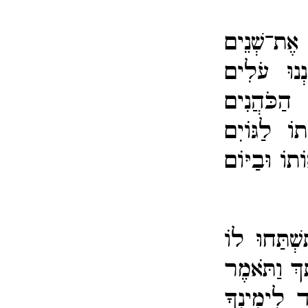
 אֶת־​שְׁנֵים
נְנוּ עֹלִים
הַכֹּהֲנִים
וֹ לַגּוֹיִם
תוֹ וּבַיּוֹם
שְׁתַּחוּ לוֹ
ֵךְ וַתֹּאמֶר
ד לִימִינְךָ