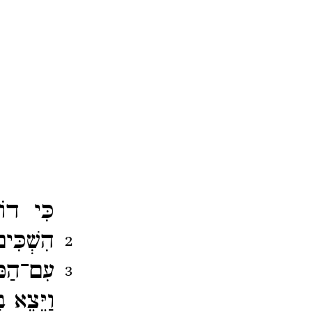
כִּי דוֹ
הִשְׁכִּ
2
עִם־​הַפֹ
3
וַיֵּצֵא 