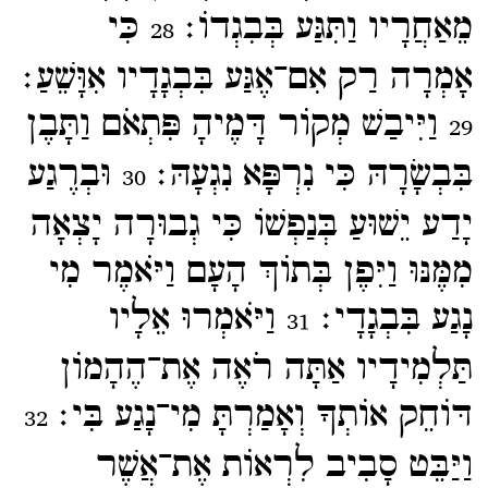
מֵאַחֲרָיו וַתִּגַּע בְּבִגְדוֹ׃
כִּי
28
אָמְרָה רַק אִם־​אֶגַּע בִּבְגָדָיו אִוָּשֵׁעַ׃
וַיִּיבַשׁ מְקוֹר דָּמֶיהָ פִּתְאֹם וַתָּבֶן
29
בִּבְשָׂרָהּ כִּי נִרְפָּא נִגְעָהּ׃
וּבְרֶגַע
30
יָדַע יֵשׁוּעַ בְּנַפְשׁוֹ כִּי גְבוּרָה יָצְאָה
מִמֶּנּוּ וַיִּפֶן בְּתוֹךְ הָעָם וַיֹּאמֶר מִי
נָגַע בִּבְגָדָי׃
וַיֹּאמְרוּ אֵלָיו
31
תַּלְמִידָיו אַתָּה רֹאֶה אֶת־​הֶהָמוֹן
דּוֹחֵק אוֹתְךָ וְאָמַרְתָּ מִי־​נָגַע בִּי׃
32
וַיַּבֵּט סָבִיב לִרְאוֹת אֶת־​אֲשֶׁר