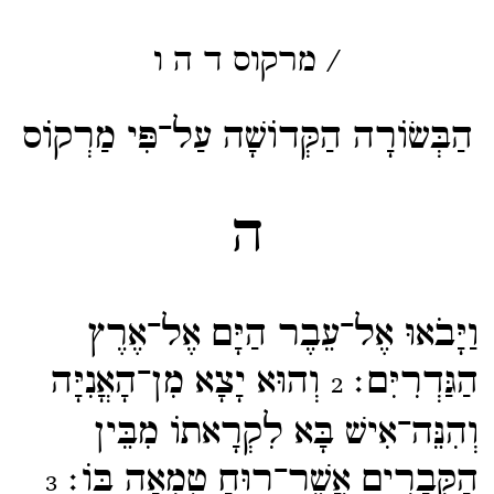
/
מרקוס
ד
ה
ו
הַבְּשׂוֹרָה הַקְּדוֹשָׁה עַל־פִּי מַרְקוֹס
ה
וַיָּבֹאוּ אֶל־​עֵבֶר הַיָּם אֶל־​אֶרֶץ
הַגַּדְרִיִּם׃
וְהוּא יָצָא מִן־​הָאֳנִיָּה
2
וְהִנֵּה־​אִישׁ בָּא לִקְרָאתוֹ מִבֵּין
הַקְּבָרִים אֲשֶׁר־​רוּחַ טֻמְאָה בּוֹ׃
3