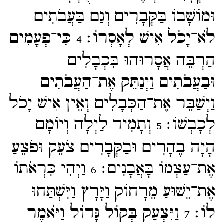
וּמוֹשָׁבוֹ בַּקְּבָרִים וְגַם בַּעֲבֹתִים
לֹא־​יָכֹל אִישׁ לְאָסְרוֹ׃
כִּי־​פְעָמִים
4
הַרְבֵּה אֲסָרוּהוּ בִּכְבָלִים
וּבַעֲבֹתִים וַיְנַתֵּק אֶת־​הַעֲבֹתִים
וַיְשַׁבֵּר אֶת־​הַכְּבָלִים וְאֵין אִישׁ יָכֹל
לְכָבְשׁוֹ׃
וְתָמִיד לַיְלָה וְיוֹמָם
5
הָיָה בֶהָרִים וּבַקְּבָרִים צֹעֵק וּפֹצֵעַ
אֶת־​עַצְמוֹ בָּאֲבָנִים׃
וַיְהִי כִּרְאֹתוֹ
6
אֶת־​יֵשׁוּעַ מֵרָחוֹק וַיָּרָץ וַיִּשְׁתַּחוּ
לוֹ׃
וַיִּצְעַק בְּקוֹל גָּדוֹל וַיֹּאמֶר
7