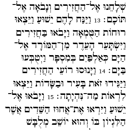
שְׁלָחֵנוּ אֶל־​הַחֲזִירִים וְנָבֹאָה אֶל־​
תּוֹכָם׃
וַיַּנַּח לָהֶם יֵשׁוּעַ וַיֵּצְאוּ
13
רוּחוֹת הַטֻּמְאָה וַיָּבֹאוּ בַּחֲזִירִים
וַיִּשְׂתָּעֵר הָעֵדֶר מִן־​הַמּוֹרָד אֶל־​
הַיָּם כְּאַלְפַּיִם בְּמִסְפָּר וַיְטֻבְּעוּ
בַּיָּם׃
וַיָּנוּסוּ רוֹעֵי הַחֲזִירִים
14
וַיַּגִּידוּ זֹאת בָּעִיר וּבַשָּׂדוֹת וַיֵּצְאוּ
לִרְאוֹת מַה־​נִּהְיָתָה׃
וַיָּבֹאוּ אֶל־​
15
יֵשׁוּעַ וַיִּרְאוּ אֶת־​אֲחוּז הַשֵּׁדִים אֲשֶׁר
הַלִּגְיוֹן בּוֹ וְהוּא יוֹשֵׁב מְלֻבָּשׁ