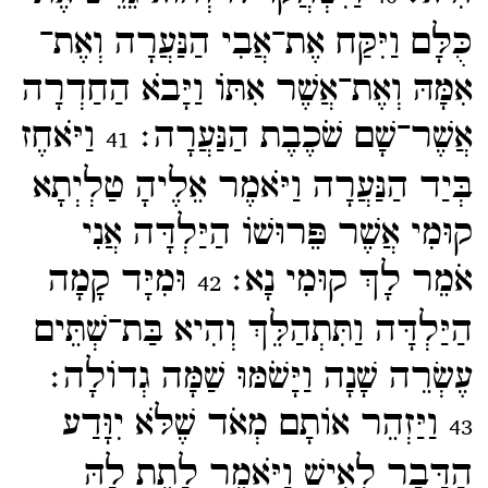
כֻּלָּם וַיִּקַּח אֶת־​אֲבִי הַנַּעֲרָה וְאֶת־​
אִמָּהּ וְאֶת־​אֲשֶׁר אִתּוֹ וַיָּבֹא הַחַדְרָה
אֲשֶׁר־​שָׁם שֹׁכֶבֶת הַנַּעֲרָה׃
וַיֹּאחֶז
41
בְּיַד הַנַּעֲרָה וַיֹּאמֶר אֵלֶיהָ טַלְיְתָא
קוּמִי אֲשֶׁר פֵּרוּשׁוֹ הַיַּלְדָּה אֲנִי
אֹמֵר לָךְ קוּמִי נָא׃
וּמִיָּד קָמָה
42
הַיַּלְדָּה וַתִּתְהַלֵּךְ וְהִיא בַּת־​שְׁתֵּים
עֶשְׂרֵה שָׁנָה וַיָּשֹׁמּוּ שַׁמָּה גְדוֹלָה׃
וַיַּזְהֵר אוֹתָם מְאֹד שֶׁלֹּא יִוָּדַע
43
הַדָּבָר לְאִישׁ וַיֹּאמֶר לָתֵת לָהּ