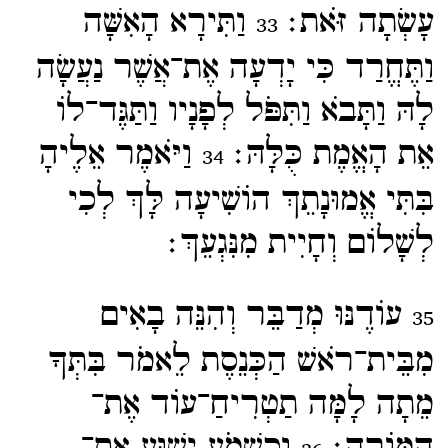
עָשְׂתָה זֹּאת׃
וַתִּירָא הָאִשָּׁה
33
וַתֶּחֱרַד כִּי יָדְעָה אֶת־​אֲשֶׁר נַעֲשָׂה
לָהּ וַתָּבֹא וַתִּפֹּל לְפָנָיו וַתַּגֶּד־​לוֹ
אֵת הָאֱמֶת כֻּלָּהּ׃
וַיֹּאמֶר אֵלֶיהָ
34
בִּתִּי אֱמוּנָתֵךְ הוֹשִׁיעָה לָּךְ לְכִי
לְשָׁלוֹם וְחָיִית מִנִּגְעֵךְ׃
עוֹדֶנּוּ מְדַבֵּר וְהִנֵּה בָאִים
35
מִבֵּית־​רֹאשׁ הַכְּנֵסֶת לֵאמֹר בִּתְּךָ
מֵתָה לָמָּה תַטְרִיחַ־​עוֹד אֶת־​
הַמּוֹרֶה׃
וְכִשְׁמֹעַ יֵשׁוּעַ אֶת־​