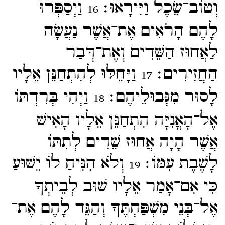
וְטוֹב־​שֵׂכֶל וַיִּירָאוּ׃
וַיְסַפְּרוּ
16
לָהֶם הָרֹאִים אֶת־​אֲשֶׁר נַעֲשָׂה
לַאֲחוּז הַשֵּׁדִים וְאֶת־​דְּבַר
הַחֲזִירִים׃
וַיָּחֵלּוּ לְהִתְחַנֵּן אֵלָיו
17
לָסוּר מִגְּבוּלֵיהֶם׃
וַיְהִי בְּרִדְתּוֹ
18
אֶל־​הָאֳנִיָּה הִתְחַנֵּן אֵלָיו הָאִישׁ
אֲשֶׁר הָיָה אֲחוּז שֵׁדִים לְתִתּוֹ
לָשֶׁבֶת עִמּוֹ׃
וְלֹא הִנִּיחַ לוֹ יֵשׁוּעַ
19
כִּי אִם־​אָמַר אֵלָיו שׁוּב לְבֵיתְךָ
אֶל־​בְּנֵי מִשְׁפַּחְתֶּךָ וְהַגֵּד לָהֶם אֶת־​