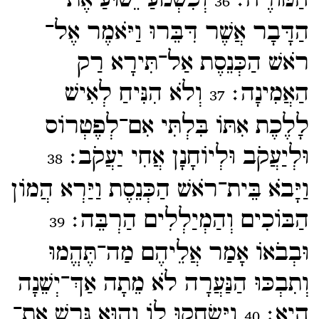
36
הַדָּבָר אֲשֶׁר דִּבֵּרוּ וַיֹּאמֶר אֶל־​
רֹאשׁ הַכְּנֵסֶת אַל־​תִּירָא רַק
הַאֲמִינָה׃
וְלֹא הִנִּיחַ לְאִישׁ
37
לָלֶכֶת אִתּוֹ בִּלְתִּי אִם־​לְפֶטְרוֹס
וּלְיַעֲקֹב וּלְיוֹחָנָן אֲחִי יַעֲקֹב׃
38
וַיָּבֹא בֵּית־​רֹאשׁ הַכְּנֵסֶת וַיַּרְא הֲמוֹן
הַבּוֹכִים וְהַמְיַלְלִים הַרְבֵּה׃
39
וּבְבֹאוֹ אָמַר אֲלֵיהֶם מַה־​תֶּהֱמוּ
וְתִבְכּוּ הַנַּעֲרָה לֹא מֵתָה אַךְ־​יְשֵׁנָה
הִיא׃
וַיִּשְׂחֲקוּ לוֹ וְהוּא גֵּרֵשׁ אֶת־​
40