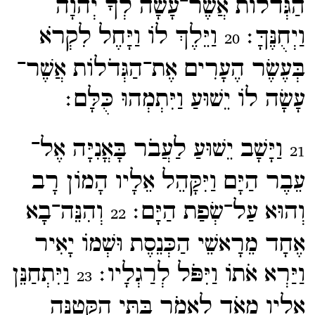
הַגְּדֹלוֹת אֲשֶׁר־​עָשָׂה לְךָ יְהוָֹה
וַיְחֻנֶּךָּ׃
וַיֵּלֶךְ לוֹ וַיָּחֶל לִקְרֹא
20
בְּעֶשֶׂר הֶעָרִים אֶת־​הַגְּדֹלוֹת אֲשֶׁר־​
עָשָׂה לוֹ יֵשׁוּעַ וַיִּתְמְהוּ כֻּלָּם׃
וַיָּשָׁב יֵשׁוּעַ לַעֲבֹר בָּאֳנִיָּה אֶל־​
21
עֵבֶר הַיָּם וַיִּקָּהֵל אֵלָיו הָמוֹן רָב
וְהוּא עַל־​שְׂפַת הַיָּם׃
וְהִנֵּה־​בָא
22
אֶחָד מֵרָאשֵׁי הַכְּנֵסֶת וּשְׁמוֹ יָאִיר
וַיַּרְא אֹתוֹ וַיִּפֹּל לְרַגְלָיו׃
וַיִּתְחַנֵּן
23
אֵלָיו מְאֹד לֵאמֹר בִּתִּי הַקְּטַנָּה