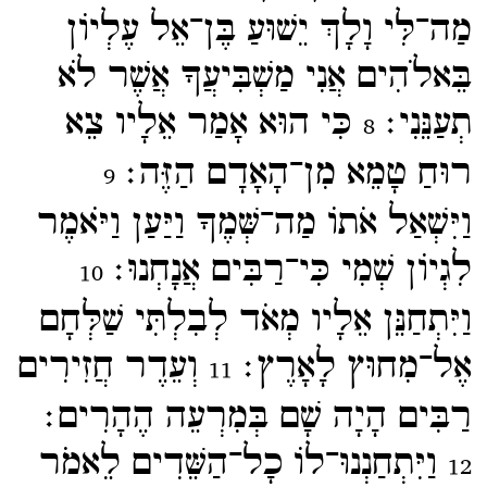
מַה־​לִּי וָלָךְ יֵשׁוּעַ בֶּן־​אֵל עֶלְיוֹן
בֵּאלֹהִים אֲנִי מַשְׁבִּיעֲךָ אֲשֶׁר לֹא
תְעַנֵּנִי׃
כִּי הוּא אָמַר אֵלָיו צֵא
8
רוּחַ טָמֵא מִן־​הָאָדָם הַזֶּה׃
9
וַיִּשְׁאַל אֹתוֹ מַה־​שְּׁמֶךָ וַיַּעַן וַיֹּאמֶר
לִגְיוֹן שְׁמִי כִּי־​רַבִּים אֲנָחְנוּ׃
10
וַיִּתְחַנֵּן אֵלָיו מְאֹד לְבִלְתִּי שַׁלְּחָם
אֶל־​מִחוּץ לָאָרֶץ׃
וְעֵדֶר חֲזִירִים
11
רַבִּים הָיָה שָׁם בְּמִרְעֵה הֶהָרִים׃
וַיִּתְחַנְנוּ־​לוֹ כָל־​הַשֵּׁדִים לֵאמֹר
12