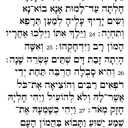
חָלְתָה עַד־​לָמוּת אָנָא בוֹא־​נָא
וְשִׂים יָדֶיךָ עָלֶיהָ לְמַעַן תֵּרָפֵא
וְתִחְיֶה׃
וַיֵּלֶךְ אִתּוֹ וַיֵּלְכוּ אַחֲרָיו
24
הָמוֹן רָב וַיִּדְחָקֻהוּ׃
וְאִשָּׁה
25
הָיְתָה זָבַת דָּם שְׁתֵּים עֶשְׂרֵה שָׁנָה׃
וְהִיא סָבְלָה הַרְבֵּה תַּחַת יְדֵי
26
רֹפְאִים רַבִּים וְהוֹצִיאָה אֶת־​כֹּל
אֲשֶׁר־​לָהּ וְלֹא לְהוֹעִיל וַיְהִי חָלְיָהּ
חָזָק מְאֹד׃
וַיְהִי כְשָׁמְעָהּ אֶת־​
27
שֵׁמַע יֵשׁוּעַ וַתָּבוֹא בַּהֲמוֹן הָעָם