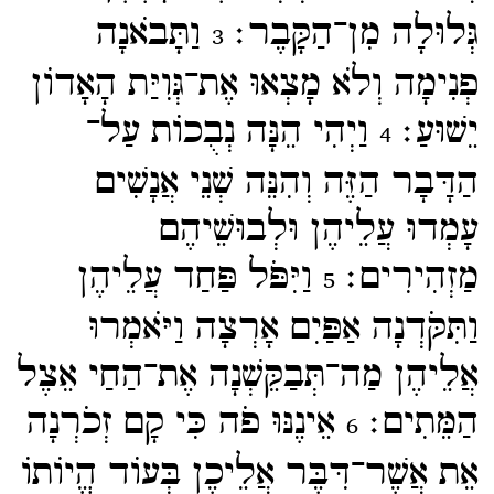
גְּלוּלָה מִן־​הַקָּבֶר׃
וַתָּבֹאנָה
3
פְנִימָה וְלֹא מָצְאוּ אֶת־​גְּוִיַּת הָאָדוֹן
יֵשׁוּעַ׃
וַיְהִי הֵנָּה נְבֻכוֹת עַל־​
4
הַדָּבָר הַזֶּה וְהִנֵּה שְׁנֵי אֲנָשִׁים
עָמְדוּ עֲלֵיהֶן וּלְבוּשֵׁיהֶם
מַזְהִירִים׃
וַיִּפֹּל פַּחַד עֲלֵיהֶן
5
וַתִּקֹּדְנָה אַפַּיִם אָרְצָה וַיֹּאמְרוּ
אֲלֵיהֶן מַה־​תְּבַקֵּשְׁנָה אֶת־​הַחַי אֵצֶל
הַמֵּתִים׃
אֵינֶנּוּ פֹה כִּי קָם זְכֹרְנָה
6
אֵת אֲשֶׁר־​דִּבֶּר אֲלֵיכֶן בְּעוֹד הֱיוֹתוֹ