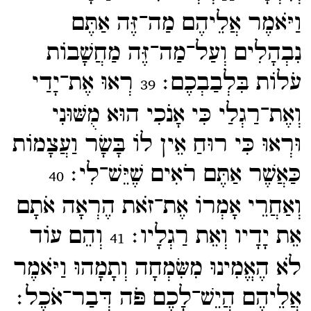
וַיֹּאמֶר אֲלֵיהֶם מַה־​זֶּה אַתֶּם
נִבְהָלִים וְעַל־​מַה־​זֶּה מַחֲשָׁבוֹת
עֹלוֹת בִּלְבַבְכֶם׃
רְאוּ אֶת־​יָדַי
39
וְאֶת־​רַגְלַי כִּי אָנֹכִי הוּא מֻשּׁוּנִי
וּרְאוּ כִּי רוּחַ אֵין לוֹ בָּשָׂר וַעֲצָמוֹת
כַּאֲשֶׁר אַתֶּם רֹאִים שֶׁיֵּשׁ־​לִי׃
40
וְאַחֲרֵי אָמְרוֹ אֶת־​זֹאת הֶרְאָה אֹתָם
אֵת יָדָיו וְאֵת רַגְלָיו׃
וְהֵם עוֹד
41
לֹא הֶאֱמִינוּ מִשִּׂמְחָה וְתָמָהוּ וַיֹּאמֶר
אֲלֵיהֶם הֲיֵשׁ־​לָכֶם פֹּה דְּבַר־​אֹכֶל׃