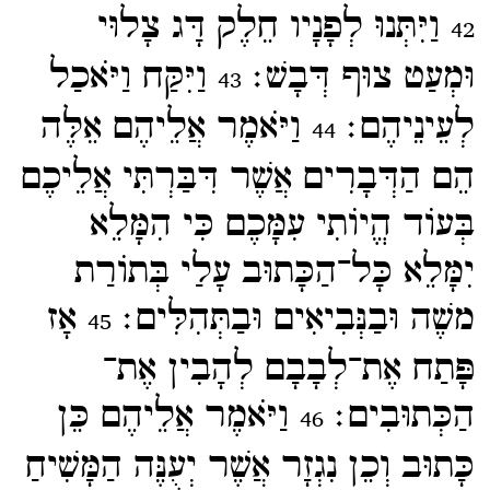
וַיִּתְּנוּ לְפָנָיו חֵלֶק דָּג צָלוּי
42
וּמְעַט צוּף דְּבָשׁ׃
וַיִּקַּח וַיֹּאכַל
43
לְעֵינֵיהֶם׃
וַיֹּאמֶר אֲלֵיהֶם אֵלֶּה
44
הֵם הַדְּבָרִים אֲשֶׁר דִּבַּרְתִּי אֲלֵיכֶם
בְּעוֹד הֱיוֹתִי עִמָּכֶם כִּי הִמָּלֵא
יִמָּלֵא כָּל־​הַכָּתוּב עָלַי בְּתוֹרַת
משֶׁה וּבַנְּבִיאִים וּבַתְּהִלִּים׃
אָז
45
פָּתַח אֶת־​לְבָבָם לְהָבִין אֶת־​
הַכְּתוּבִים׃
וַיֹּאמֶר אֲלֵיהֶם כֵּן
46
כָּתוּב וְכֵן נִגְזָר אֲשֶׁר יְעֻנֶּה הַמָּשִׁיחַ