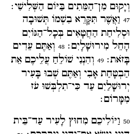
וְיָקוּם מִן־​הַמֵּתִים בַּיּוֹם הַשְּׁלִישִׁי׃
וַאֲשֶׁר תִּקָּרֵא בִשְׁמוֹ תְּשׁוּבָה
47
וּסְלִיחַת הַחֲטָאִים בְּכָל־​הַגּוֹיִם
הָחֵל מִירוּשָׁלָיִם׃
וְאַתֶּם עֵדִים
48
בָּזֹאת׃
וְהִנְנִי שׁוֹלֵחַ עֲלֵיכֶם אֵת
49
הַבְטָחַת אָבִי וְאַתֶּם שְׁבוּ בָּעִיר
יְרוּשָׁלַיִם עַד כִּי־​תִלְבְּשׁוּ עֹז
מִמָּרוֹם׃
וַיּוֹלִיכֵם מִחוּץ לָעִיר עַד־​בֵּית
50