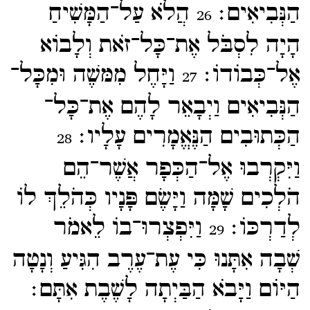
הַנְּבִיאִים׃
הֲלֹא עַל־​הַמָּשִׁיחַ
26
הָיָה לִסְבֹּל אֶת־​כָּל־​זֹאת וְלָבוֹא
אֶל־​כְּבוֹדוֹ׃
וַיָּחֶל מִמּשֶׁה וּמִכָּל־​
27
הַנְּבִיאִים וַיְבָאֵר לָהֶם אֶת־​כָּל־​
הַכְּתוּבִים הַנֶּאֱמָרִים עָלָיו׃
28
וַיִּקְרְבוּ אֶל־​הַכְּפָר אֲשֶׁר־​הֵם
הֹלְכִים שָׁמָּה וַיָּשֶׂם פָּנָיו כְּהֹלֵךְ לוֹ
לְדַרְכּוֹ׃
וַיִּפְצְרוּ־​בוֹ לֵאמֹר
29
שְׁבָה אִתָּנוּ כִּי עֶת־​עֶרֶב הִגִּיעַ וְנָטָה
הַיּוֹם וַיָּבֹא הַבַּיְתָה לָשֶׁבֶת אִתָּם׃