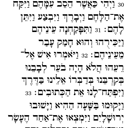
וַיְהִי כַּאֲשֶׁר הֵסֵב עִמָּהֶם וַיִּקַּח
30
אֶת־​הַלָּחֶם וַיְבָרֶךְ וַיִּבְצַע וַיִּתֵּן
לָהֶם׃
וַתִּפָּקַחְנָה עֵינֵיהֶם
31
וַיַּכִּירֻהוּ וְהוּא חָמַק עָבַר
מֵעֵינֵיהֶם׃
וַיֹּאמְרוּ אִישׁ אֶל־​
32
רֵעֵהוּ הֲלֹא הָיָה בֹעֵר לְבָבֵנוּ
בְּקִרְבֵּנוּ בְּדַבְּרוֹ אֵלֵינוּ בַּדֶּרֶךְ
וַיִּפְתַּח־​לָנוּ אֵת הַכְּתוּבִים׃
33
וַיָּקוּמוּ בַּשָּׁעָה הַהִיא וַיָּשׁוּבוּ
יְרוּשָׁלָיִם וַיִּמְצְאוּ אֶת־​אַחַד הֶעָשָׂר