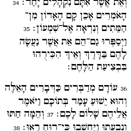
וְאֵת־​אֲשֶׁר אִתָּם נִקְהָלִים יָחַד׃
34
הָאֹמְרִים אָכֵן קָם הָאָדוֹן מִן־​
הַמֵּתִים וְנִרְאָה אֶל־​שִׁמְעוֹן׃
35
וַיְסַפְּרוּ גַם־​הֵם אֵת אֲשֶׁר נַעֲשָׂה
לָהֶם בַּדָּרֶךְ וְאֵיךְ הִכִּירֻהוּ
בִּבְצִיעַת הַלָּחֶם׃
עוֹדָם מְדַבְּרִים כַּדְּבָרִים הָאֵלֶּה
36
וְהוּא יֵשׁוּעַ עָמַד בְּתוֹכָם וַיֹּאמֶר
אֲלֵיהֶם שָׁלוֹם לָכֶם׃
וְהֵמָּה חַתּוּ
37
וְנִבְעָתוּ וַיַּחְשְׁבוּ כִּי־​רוּחַ רָאוּ׃
38