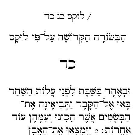
/
לוקס
כג
כד
הַבְּשׂוֹרָה הַקְּדוֹשָׁה עַל־פִּי לוּקָס
כד
וּבְאֶחָד בַּשַּׁבָּת לִפְנֵי עֲלוֹת הַשַּׁחַר
בָּאוּ אֶל־​הַקָּבֶר וַתְּבִיאֶינָה אֶת־​
הַבְּשָׂמִים אֲשֶׁר הֵכִינוּ וְעִמָּהֶן עוֹד
אֲחֵרוֹת׃
וַיִּמְצְאוּ אֶת־​הָאֶבֶן
2