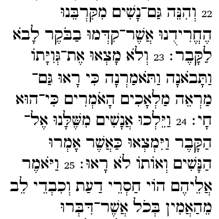
וְהִנֵּה גַּם־​נָשִׁים מִקִּרְבֵּנוּ
22
הֶחֱרִידֻנוּ אֲשֶׁר־​קִדְּמוּ בַבֹּקֶר לָבֹא
לַקָּבֶר׃
וְלֹא מָצְאוּ אֶת־​גְּוִיָּתוֹ
23
וַתָּבֹאנָה וַתֹּאמַרְנָה כִּי רָאוּ גַּם־​
מַרְאֵה מַלְאָכִים הָאֹמְרִים כִּי־​הוּא
חָי׃
וַיֵּלְכוּ אֲנָשִׁים מִשֶּׁלָּנוּ אֶל־​
24
הַקָּבֶר וַיִּמְצְאוּ כַּאֲשֶׁר אָמְרוּ
הַנָּשִׁים וְאוֹתוֹ לֹא רָאוּ׃
וַיֹּאמֶר
25
אֲלֵיהֶם הוֹי חַסְרֵי דַעַת וְכִבְדֵי לֵב
מֵהַאֲמִין בְּכֹל אֲשֶׁר־​דִּבְּרוּ