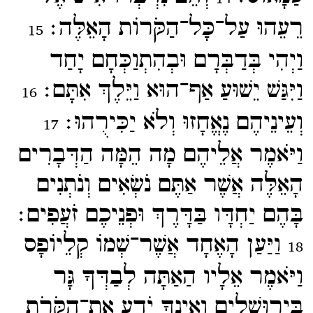
רֵעֵהוּ עַל־​כָּל־​הַקֹּרוֹת הָאֵלֶּה׃
15
וַיְהִי בְּדַבְּרָם וּבְהִתְוַכְּחָם יָחַד
וַיִּגַּשׁ יֵשׁוּעַ אַף־​הוּא וַיֵּלֶךְ אִתָּם׃
16
וְעֵינֵיהֶם נֶאֱחָזוּ וְלֹא יַכִּירֻהוּ׃
17
וַיֹּאמֶר אֲלֵיהֶם מָה הֵמָּה הַדְּבָרִים
הָאֵלֶּה אֲשֶׁר אַתֶּם נֹשְׂאִים וְנֹתְנִים
בָּהֶם יַחְדָּו בַּדָּרֶךְ וּפְנֵיכֶם זֹעֲפִים׃
וַיַּעַן הָאֶחָד אֲשֶׁר־​שְׁמוֹ קְלֵיוֹפָס
18
וַיֹּאמֶר אֵלָיו הַאַתָּה לְבַדְּךָ גָּר
בִּירוּשָׁלַיִם וְאֵינְךָ יֹדֵעַ אֶת־​הַקֹּרֹת