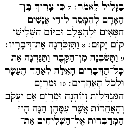
בַגָּלִיל לֵאמֹר׃
כִּי צָרִיךְ בֶּן־​
7
הָאָדָם לְהִמָּסֵר לִידֵי אֲנָשִׁים
חַטָּאִים וּלְהִצָּלֵב וּבַיּוֹם הַשְּׁלִישִׁי
קוֹם יָקוּם׃
וַתִּזְכֹּרְנָה אֶת־​דְּבָרָיו׃
8
וַתָּשֹׁבְנָה מִן־​הַקָּבֶר וַתַּגֵּדְנָה אֵת
9
כָּל־​הַדְּבָרִים הָאֵלֶּה לְאַחַד הֶעָשָׂר
וּלְכֹל הָאֲחֵרִים׃
וּמִרְיָם
10
הַמַּגְדָּלִית וְיוֹחָנָה וּמִרְיָם אֵם יַעֲקֹב
וְהָאֲחֵרוֹת אֲשֶׁר עִמָּהֶן הֵנָּה הָיוּ
הַמְדַבְּרוֹת אֶל־​הַשְּׁלִיחִים אֶת־​