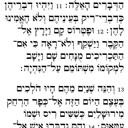
הַדְּבָרִים הָאֵלֶּה׃
וַיִּהְיוּ דִבְרֵיהֶן
11
כְּדִבְרֵי־​רִיק בְּעֵינֵיהֶם וְלֹא הֶאֱמִינוּ
לָהֶן׃
וּפֶטְרוֹס קָם וַיָּרָץ אֶל־​
12
הַקֶּבֶר וַיַּשְׁקֵף וְלֹא־​רָאָה כִּי אִם־​
הַתַּכְרִיכִים מֻנָּחִים שָׁם וַיָּשָׁב
לִמְקוֹמוֹ מִשְׁתּוֹמֵם עַל־​הַנִּהְיָה׃
וְהִנֵּה שְׁנַיִם מֵהֶם הָיוּ הֹלְכִים
13
בְּעֶצֶם הַיּוֹם הַזֶּה אֶל־​כְּפָר הַרְחֵק
מִירוּשָׁלַיִם כְּשִׁשִּים רִיס וּשְׁמוֹ
עַמָּאוּס׃
וְהֵם נִדְבְּרוּ אִישׁ אֶל־​
14