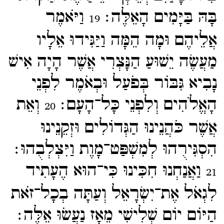
בָּהּ בַּיָּמִים הָאֵלֶּה׃
וַיֹּאמֶר
19
אֲלֵיהֶם וּמָה הֵמָּה וַיַּגִּידוּ אֵלָיו
מַעֲשֶׂה יֵשׁוּעַ הַנָּצְרִי אֲשֶׁר הָיָה אִישׁ
נָבִיא גִּבּוֹר בְּפֹעַל וּבְאֹמֶר לִפְנֵי
הָאֱלֹהִים וְלִפְנֵי כָּל־​הָעָם׃
וְאֵת
20
אֲשֶׁר כֹּהֲנֵינוּ הַגְּדוֹלִים וּזְקֵנֵינוּ
הִסְגִּירֻהוּ לְמִשְׁפַּט־​מָוֶת וַיִּצְלְבֻהוּ׃
וַאֲנַחְנוּ חִכִּינוּ כִּי־​הוּא הֶעָתִיד
21
לִגְאֹל אֶת־​יִשְׂרָאֵל וְעַתָּה בְכָל־​זֹאת
הַיּוֹם יוֹם שְׁלִישִׁי מֵאָז נַעֲשֹוּ אֵלֶּה׃