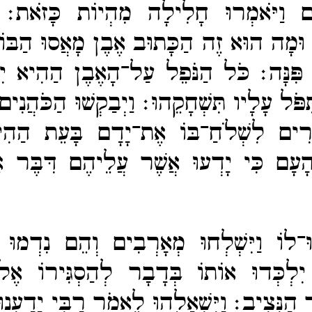
עָם וַיֹּאמְרוּ חָלִילָה מִהְיוֹת כָּזֹאת
 וּמָה הוּא זֶה הַכָּתוּב אֶבֶן מָאֲסוּ הַבּוֹ
פִּנָּה׃
כֹּל הַנֹּפֵל עַל־​הָאֶבֶן הַהִיא יִש
ּפֹּל עָלָיו תִּשְׁחָקֵהוּ׃
וַיְבַקְשׁוּ הַכֹּהֲנִי
ְרִים לִשְׁלֹחַ־​בּוֹ אֶת־​יָדָם בָּעֵת הַהִיא
 הָעָם כִּי יָדְעוּ אֲשֶׁר עֲלֵיהֶם דִּבֶּר אֶ
בוּ־​לוֹ וַיִּשְׁלְחוּ מְאָרְבִים וְהֵם נִדְמוּ 
יִלְכְּדוּ אוֹתוֹ בְּדָבָר לְהַסְגִּירוֹ אֶל־
ד הַנְּצִיב׃
וַיִּשְׁאָלֻהוּ לֵאמֹר רַבִּי יָדַעְנוּ