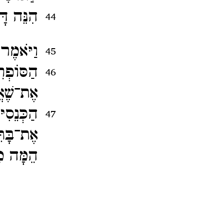
הִנֵּה דָ
44
וַיֹּאמֶ
45
הַסּוֹפְ
46
אֶת־​שֶׁא
הַכְּנֵס
47
אֶת־​בָּת
הֵמָּה מִ