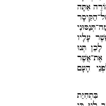
וֹרֶה אַתָּה
־​הַקֵּיסָר
ה־​תְּנַסּוּנִי
ֲשֶׁר עָלָיו
לָכֵן תְּנוּ
ֶת־​אֲשֶׁר
ְנֵי הָעָם
 בִּתְחִיַּת
 לָנוּ כִּי