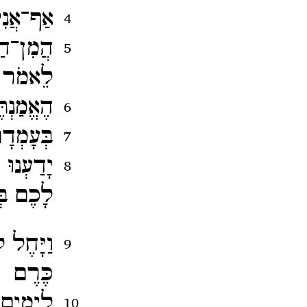
אַף־​אֲנ
4
הֲמִן־​ה
5
לֵאמֹר א
הֶאֱמַנְ
6
בְּעָמְד
7
יָדַעְנוּ
8
לָכֶם בְּ
וַיָּחֶל 
9
כֶּרֶם ו
לְיָמִי
10