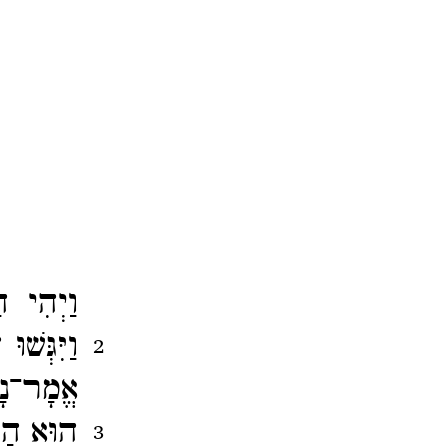
וַיְהִי ה
וַיִּגְּשׁ
2
אֱמָר־​נָ
הוּא הַנ
3