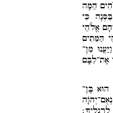
ֹהִים הֵמָּה
ּסְּנֶה כִּי
ָהָם אֱלֹהֵי
ֵי הַמֵּתִים
וַיַּעֲנוּ מִן־​
 אֶת־​לִבָּם
 הוּא בֶּן־​
ֻם־​יְהוָֹה
לְרַגְלֶיךָ׃