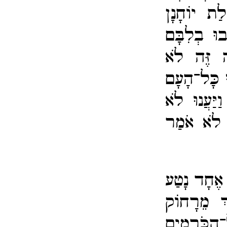
לַת יוֹחָנָן
ְׁבוּ בְלִבָּם
ּה זֶּה לֹא
ּ כָּל־​הָעָם
וַיַּעֲנוּ לֹא
ִי לֹא אֹמַר
 אֶחָד נָטַע
ֶךְ מֵרָחוֹק
הַכֹּרְמִים