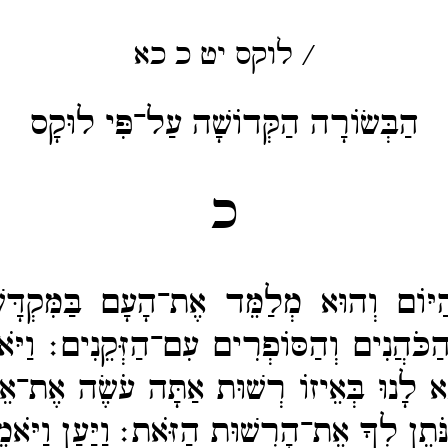
/
לוקס
יט
כ
כא
הַבְּשׂוֹרָה הַקְּדוֹשָׁה עַל־פִּי לוּקָס
כ
ַיּוֹם וְהוּא מְלַמֵּד אֶת־​הָעָם בַּמִּקְדָּשׁ
וּ הַכֹּהֲנִים וְהַסּוֹפְרִים עִם־​הַזְּקֵנִים׃
וַיֹּ
א לָנוּ בְּאֵיזוֹ רְשׁוּת אַתָּה עֹשֶׂה אֶת־​אֵ
ֹּתֵן לְךָ אֶת־​הָרְשׁוּת הַזֹּאת׃
וַיַּעַן וַיֹ