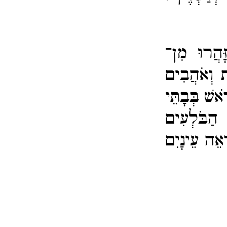
ָּהֲרוּ מִן־​
ת וְאֹהֲבִים
אשׁ בְּבָתֵּי
׃
הַבֹּלְעִים
ְאֵה עֵינָיִם