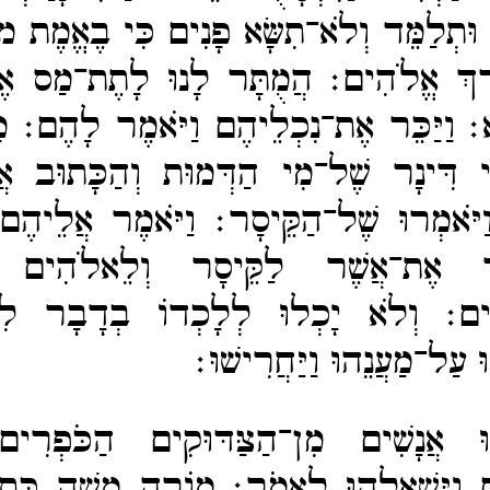
 וּתְלַמֵּד וְלֹא־​תִשָּׂא פָנִים כִּי בֶאֱמֶת מ
רֶךְ אֱלֹהִים׃
הֲמֻתָּר לָנוּ לָתֶת־​מַס אֶל
א׃
וַיַּכֵּר אֶת־​נִכְלֵיהֶם וַיֹּאמֶר לָהֶם׃
מַ
ִי דִּינָר שֶׁל־​מִי הַדְּמוּת וְהַכָּתוּב א
ּ וַיֹּאמְרוּ שֶׁל־​הַקֵּיסָר׃
וַיֹּאמֶר אֲלֵיהֶם 
ַר אֶת־​אֲשֶׁר לַקֵּיסָר וְלֵאלֹהִים א
ִים׃
וְלֹא יָכְלוּ לְלָכְדוֹ בְדָבָר לִפ
וּ עַל־​מַעֲנֵהוּ וַיַּחֲרִישׁוּ׃
ְבוּ אֲנָשִׁים מִן־​הַצַּדּוּקִים הַכֹּפְרִים
ם וַיִּשְׁאָלֻהוּ לֵאמֹר׃
מוֹרֶה משֶׁה כָּתַב