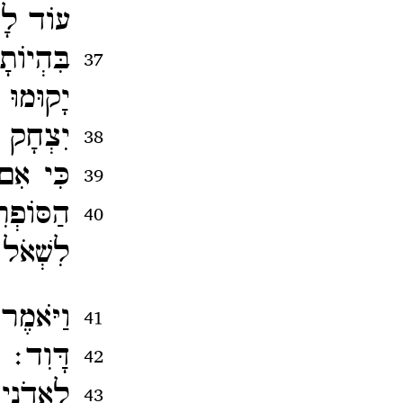
עוֹד לָמ
בִּהְיוֹ
37
יָקוּמוּ 
יִצְחָק 
38
כִּי אִם
39
הַסּוֹפְר
40
לִשְׁאֹל 
וַיֹּאמֶר
41
דָּוִד׃
42
לַאדֹנִי
43