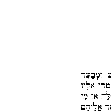
 וּמְבַשֵּׂר
אמְרוּ אֵלָיו
לֶּה אוֹ מִי
ּאמֶר אֲלֵיהֶם