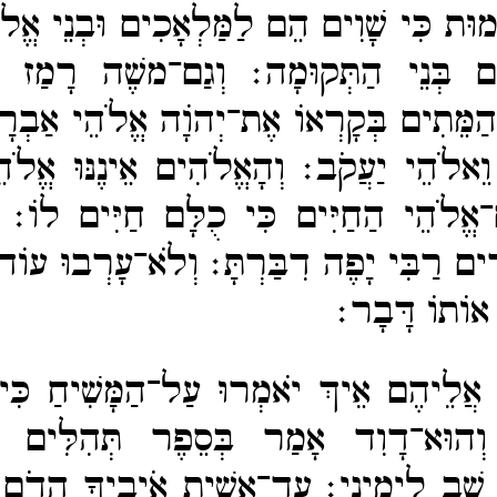
וּת כִּי שָׁוִים הֵם לַמַּלְאָכִים וּבְנֵי אֱל
תָם בְּנֵי הַתְּקוּמָה׃
וְגַם־​משֶׁה רָמַז בַ
הַמֵּתִים בְּקָרְאוֹ אֶת־​יְהוָֹה אֱלֹהֵי אַבְר
וֵאלֹהֵי יַעֲקֹב׃
וְהָאֱלֹהִים אֵינֶנּוּ אֱלֹה
־​אֱלֹהֵי הַחַיִּים כִּי כֻלָּם חַיִּים לוֹ׃
ִים רַבִּי יָפֶה דִבַּרְתָּ׃
וְלֹא־​עָרְבוּ עוֹד
אוֹתוֹ דָּבָר׃
 אֲלֵיהֶם אֵיךְ יֹאמְרוּ עַל־​הַמָּשִׁיחַ כִּי
וְהוּא־​דָוִד אָמַר בְּסֵפֶר תְּהִלִּים נְא
 שֵׁב לִימִינִי׃
עַד־​אָשִׁית אֹיְבֶיךָ הֲדֹם 