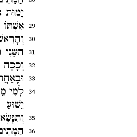
יָמוּת א
אִשְׁתּו
29
וְהָרִאש
30
הַשֵּׁנִי
31
וְכָכָה ע
32
וּבָאַחֲ
33
לְמִי מֵה
34
יֵשׁוּעַ 
וְתִנָּשֶׂ
35
הַמֵּתִים
36