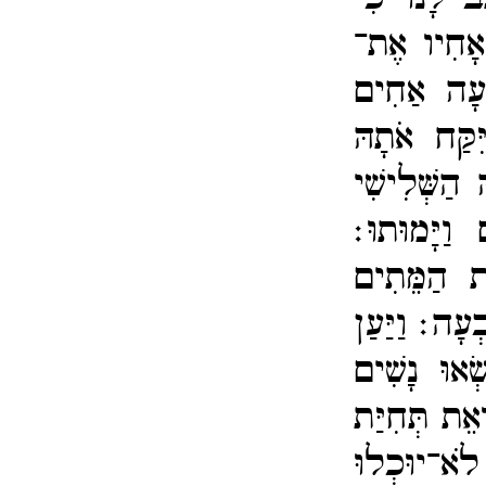
אָחִיו אֶת־​
בְעָה אַחִים
יִּקַּח אֹתָהּ
ּ הַשְּׁלִישִׁי
וַיָּמוּתוּ׃
ַּת הַמֵּתִים
ׁבְעָה׃
וַיַּעַן
ׂאוּ נָשִׁים
אֵת תְּחִיַּת
לֹא־​יוּכְלוּ