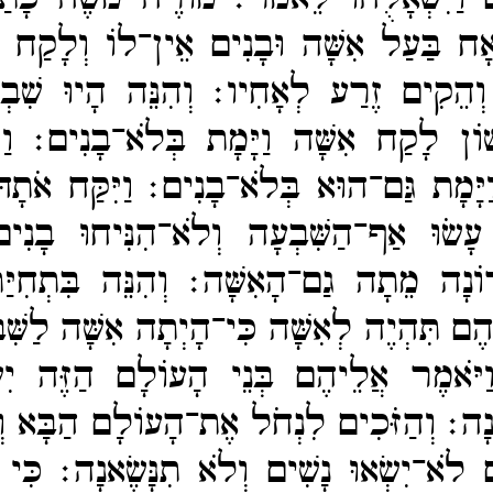
ָח בַּעַל אִשָּׁה וּבָנִים אֵין־​לוֹ וְלָקַח 
ֹ וְהֵקִים זֶרַע לְאָחִיו׃
וְהִנֵּה הָיוּ שִׁ
ׁוֹן לָקַח אִשָּׁה וַיָּמָת בְּלֹא־​בָנִים׃
וַ
 וַיָּמָת גַּם־​הוּא בְּלֹא־​בָנִים׃
וַיִּקַּח אֹתָה
ָשֹוּ אַף־​הַשִּׁבְעָה וְלֹא־​הִנִּיחוּ בָנִים 
רוֹנָה מֵתָה גַם־​הָאִשָּׁה׃
וְהִנֵּה בִּתְחִי
ֶם תִּהְיֶה לְאִשָּׁה כִּי־​הָיְתָה אִשָּׁה לַשִּ
וַיֹּאמֶר אֲלֵיהֶם בְּנֵי הָעוֹלָם הַזֶּה יִשְ
אנָה׃
וְהַזֹּכִים לִנְחֹל אֶת־​הָעוֹלָם הַבָּא וְ
 לֹא־​יִשְׂאוּ נָשִׁים וְלֹא תִנָּשֶׂאנָה׃
כִּי 