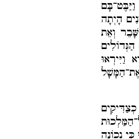
׃
וַיַּבֶּט־​בָּם
נִים הָיְתָה
ָּׁבֵר וְאֵת
ם הַגְּדוֹלִים
 וַיִּירְאוּ
ת־​הַמָּשָׁל
כְצַדִּיקִים
​הַמַּלְכוּת
 כִּי נְכוֹנָה