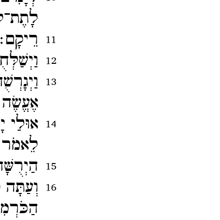
לָתֶת־​לו
רֵיקָם
11
וַיְשַׁלְ
12
וַיְגָרְש
13
אֶעֱשֶׂה
אוּלַי יָ
14
לֵאמֹר ז
הַיְרֻשָ
15
וְעַתָּה 
16
הַכֹּרְמ