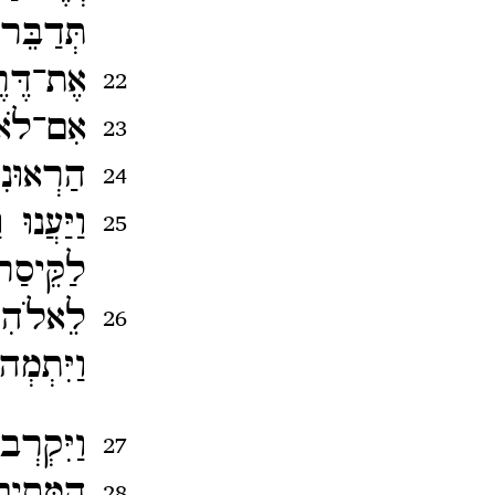
תְּדַבֵּר
אֶת־​דֶּ
22
אִם־​לֹ
23
הַרְאוּנ
24
וַיַּעֲנו
25
לַקֵּיס
לֵאלֹה
26
וַיִּתְמְה
וַיִּקְר
27
הַמֵּתִי
28