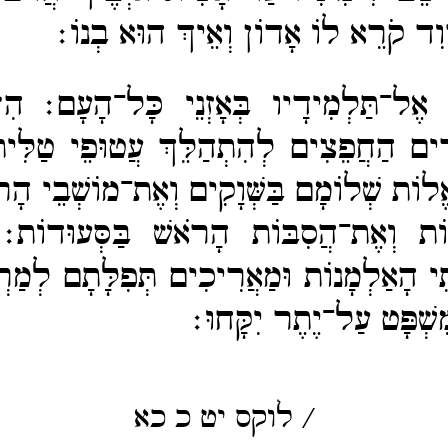
ּוִד קֹרֵא לוֹ אָדוֹן וְאֵיךְ הוּא בְנוֹ׃
ר אֶל־​תַּלְמִידָיו בְּאָזְנֵי כָּל־​הָעָם׃
הִז
רִים הַחֲפֵצִים לְהִתְהַלֵּךְ עֲטוּפֵי טַלִּי
ֱלוֹת שְׁלוֹמָם בַּשְּׁוָקִים וְאֶת־​מוֹשְׁבֵי הָרֹ
ִיּוֹת וְאֶת־​הֲסִבּוֹת הָרֹאשׁ בַּסְּעוּדוֹת
ֵּי הָאַלְמָנוֹת וּמַאֲרִיכִים תְּפִלָּתָם לְמַר
שְׁפָּט עַל־​יֶתֶר יִקָּחוּ׃
/
לוקס
יט
כ
כא