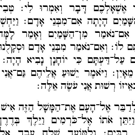
ִי אֶשְׁאָלְכֶם דָּבָר וְאִמְרוּ לִי׃
טְבִי
ַשָּׁמַיִם הָיָתָה אִם־​מִבְּנֵי אָדָם׃
וַיַּחְש
ִם־​נֹאמַר מִן־​הַשָּׁמַיִם וְאָמַר לָמָ
תֶּם לוֹ׃
וְאִם־​נֹאמַר מִבְּנֵי אָדָם וּסְקָלֻנו
ָם עַל־​דַּעְתָּם כִּי יוֹחָנָן נָבִיא הָיָה׃
 מֵאָיִן׃
וַיֹּאמֶר יֵשׁוּעַ אֲלֵיהֶם גַּם־​אֲנ
אֵיזוֹ רְשׁוּת אֲנִי עֹשֶׂה אֵלֶּה׃
לְדַבֵּר אֶל־​הָעָם אֶת־​הַמָּשָׁל הַזֶּה אִישׁ
ַיִּתֵּן אֹתוֹ אֶל־​כֹּרְמִים וַיֵּלֶךְ בְּדֶר
ם רַבִּים׃
וְלַמּוֹעֵד שָׁלַח עֶבֶד אֶל־​