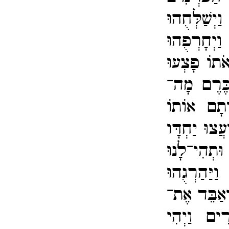
ְשַׁלְּחֻהוּ
וַיְחָרְפֻהוּ
​אֹתוֹ פָצְעוּ
כֶּרֶם מָה־​
וֹתָם אוֹתוֹ
ֲצוּ יַחְדָּו
ְהִי־​לָנוּ
יַּהַרְגֻהוּ
יאַבֵּד אֶת־​
ִים וַיְהִי