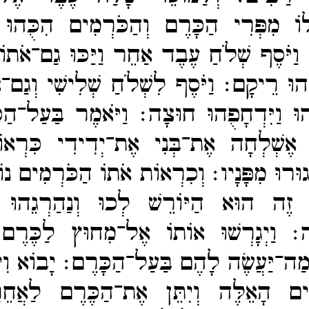
ֹ מִפְּרִי הַכָּרֶם וְהַכֹּרְמִים הִכֻּהוּ וַי
׃
וַיֹּסֶף שְׁלֹחַ עֶבֶד אַחֵר וַיַּכּוּ גַם־​אֹתוֹ 
ּחֻהוּ רֵיקָם׃
וַיֹּסֶף לִשְׁלֹחַ שְׁלִישִׁי וְגַם־
ֻׁהוּ וַיִּדְחָפֻהוּ חוּצָה׃
וַיֹּאמֶר בַּעַל־​הַ
 אֶשְׁלְחָה אֶת־​בְּנִי אֶת־​יְדִידִי כִּרְא
גוּרוּ מִפָּנָיו׃
וְכִרְאוֹת אֹתוֹ הַכֹּרְמִים נוֹע
ֶה הוּא הַיּוֹרֵשׁ לְכוּ וְנַהַרְגֵהוּ וּת
ּׁה׃
וַיְגָרְשׁוּ אוֹתוֹ אֶל־​מִחוּץ לַכֶּרֶם וַ
מַה־​יַּעֲשֶׂה לָהֶם בַּעַל־​הַכָּרֶם׃
יָבוֹא וִ
ִים הָאֵלֶּה וְיִתֵּן אֶת־​הַכֶּרֶם לַאֲחֵר