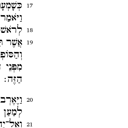
כְּשָׁמְ
17
וַיֹּאמַר
לְרֹאשׁ 
18
אֲשֶׁר תִ
19
וְהַסּוֹפ
מִפְּנֵי
הַזֶּה׃
וַיֶּאֶרְ
20
לְמַעַן 
וְאֶל־​יַ
21