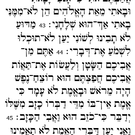
וּבָאתִי מֵאֵת הָאֱלֹהִים הֵן לֹא־​מִמֶּנִּי
בָאתִי אַךְ־​הוּא שְׁלָחָנִי׃
מַדּוּעַ
43
לֹא תָבִינוּ לְשׁוֹנִי יַעַן לֹא־​תוּכְלוּ
לִשְׁמֹעַ אֶת־​דְּבָרִי׃
אַתֶּם מִן־​
44
אֲבִיכֶם הַשָּׂטָן וְלַעֲשֹוֹת אֶת־​תַּאֲוֹת
אֲבִיכֶם חֲפַצְתֶּם הוּא רוֹצֵחַ־​נֶפֶשׁ
הָיָה מֵרֹאשׁ וּבָאֱמֶת לֹא עָמָד כִּי
אֱמֶת אֵין־​בּוֹ מִדֵּי דַבְּרוֹ כָזָב מִשֶּׁלּוֹ
יְדַבֵּר כִּי־​כֹזֵב הוּא וַאֲבִי הַכָּזָב׃
45
וַאֲנִי יַעַן דַּבְּרִי הָאֱמֶת לֹא תַאֲמִינוּ