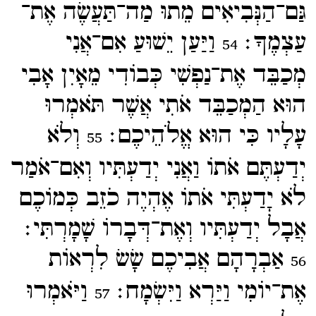
גַּם־​הַנְּבִיאִים מֵתוּ מַה־​תַּעֲשֶׂה אֶת־​
עַצְמֶךָ׃
וַיַּעַן יֵשׁוּעַ אִם־​אֲנִי
54
מְכַבֵּד אֶת־​נַפְשִׁי כְּבוֹדִי מֵאָיִן אָבִי
הוּא הַמְכַבֵּד אֹתִי אֲשֶׁר תֹּאמְרוּ
עָלָיו כִּי הוּא אֱלֹהֵיכֶם׃
וְלֹא
55
יְדַעְתֶּם אֹתוֹ וַאֲנִי יְדַעְתִּיו וְאִם־​אֹמַר
לֹא יָדַעְתִּי אֹתוֹ אֶהְיֶה כֹזֵב כְּמוֹכֶם
אֲבָל יְדַעְתִּיו וְאֶת־​דְּבָרוֹ שָׁמָרְתִּי׃
אַבְרָהָם אֲבִיכֶם שָׂשׂ לִרְאוֹת
56
אֶת־​יוֹמִי וַיַּרְא וַיִּשְׂמָח׃
וַיֹּאמְרוּ
57