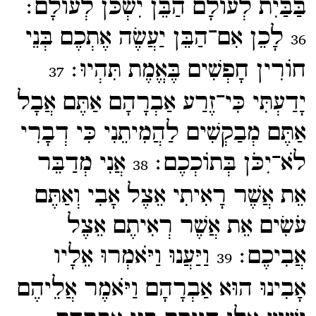
בַּבַּיִת לְעוֹלָם הַבֵּן יִשְׁכֹּן לְעוֹלָם׃
לָכֵן אִם־​הַבֵּן יַעֲשֶׂה אֶתְכֶם בְּנֵי
36
חוֹרִין חָפְשִׁים בֶּאֱמֶת תִּהְיוּ׃
37
יָדַעְתִּי כִּי־​זֶרַע אַבְרָהָם אַתֶּם אֲבָל
אַתֶּם מְבַקְשִׁים לַהֲמִיתֵנִי כִּי דְבָרִי
לֹא־​יִכֹּן בְּתוֹכְכֶם׃
אֲנִי מְדַבֵּר
38
אֵת אֲשֶׁר רָאִיתִי אֵצֶל אָבִי וְאַתֶּם
עֹשִׂים אֵת אֲשֶׁר רְאִיתֶם אֵצֶל
אֲבִיכֶם׃
וַיַּעֲנוּ וַיֹּאמְרוּ אֵלָיו
39
אָבִינוּ הוּא אַבְרָהָם וַיֹּאמֶר אֲלֵיהֶם