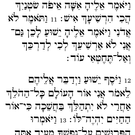
וַיֹּאמֶר אֵלֶיהָ אִשָּׁה אֵיפֹה שׂטְנַיִךְ
הֲכִי הִרְשִׁיעָךְ אִישׁ׃
וַתֹּאמֶר לֹא
11
אֲדֹנִי וַיֹּאמֶר אֵלֶיהָ יֵשׁוּעַ לָכֵן גַּם־​
אֲנִי לֹא אַרְשִׁיעֵךְ לְכִי לְדַרְכֵּךְ
וְאַל־​תֶּחֶטְאִי עוֹד׃
וַיֹּסֶף יֵשׁוּעַ וַיְדַבֵּר אֲלֵיהֶם
12
לֵאמֹר אֲנִי אוֹר הָעוֹלָם כָּל־​הַהֹלֵךְ
אַחֲרַי לֹא יִתְהַלֵּךְ בַּחֲשֵׁכָה כִּי־​אוֹר
הַחַיִּים יִהְיֶה־​לּוֹ׃
וַיֹּאמְרוּ
13
הַפְּרוּשִׁים עַל־​נַפְשְׁךָ מֵעִיד אָתָּה