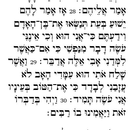
אָמַר אֲלֵיהֶם׃
אָז אָמַר לָהֶם
28
יֵשׁוּעַ בְּעֵת תְּנַשְּׂאוּ אֶת־​בֶּן־​הָאָדָם
וִידַעְתֶּם כִּי־​אֲנִי הוּא וְכִי אֵינֶנִּי
עֹשֶׂה דָבָר מִנַּפְשִׁי כִּי אִם־​כַּאֲשֶׁר
לִמְּדַנִי אָבִי אֵלֶּה אֲדַבֵּר׃
וַאֲשֶׁר
29
שָׁלַח אֹתִי הוּא עִמָּדִי הָאָב לֹא
עֲזָבַנִי לְבָדָד כִּי אֶת־​הַטּוֹב בְּעֵינָיו
אֲנִי עֹשֶׂה תָּמִיד׃
וַיְהִי בְּדַבְּרוֹ
30
זֹאת וַיַּאֲמִינוּ בוֹ רַבִּים׃