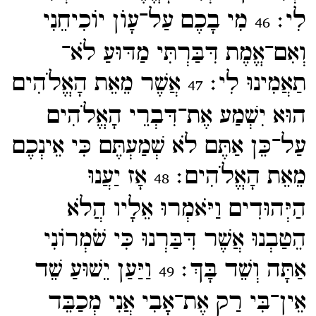
לִי׃
מִי בָכֶם עַל־​עָוֺן יוֹכִיחֵנִי
46
וְאִם־​אֱמֶת דִּבַּרְתִּי מַדּוּעַ לֹא־​
תַאֲמִינוּ לִי׃
אֲשֶׁר מֵאֵת הָאֱלֹהִים
47
הוּא יִשְׁמַע אֶת־​דִּבְרֵי הָאֱלֹהִים
עַל־​כֵּן אַתֶּם לֹא שְׁמַעְתֶּם כִּי אֵינְכֶם
מֵאֵת הָאֱלֹהִים׃
אָז יַעֲנוּ
48
הַיְּהוּדִים וַיֹּאמְרוּ אֵלָיו הֲלֹא
הֵטַבְנוּ אֲשֶׁר דִּבַּרְנוּ כִּי שֹׁמְרוֹנִי
אַתָּה וְשֵׁד בָּךְ׃
וַיַּעַן יֵשׁוּעַ שֵׁד
49
אֵין־​בִּי רַק אֶת־​אָבִי אֲנִי מְכַבֵּד