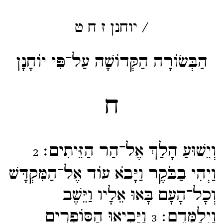
/
יוחנן
ז
ח
ט
הַבְּשׂוֹרָה הַקְּדוֹשָׁה עַל־פִּי יוֹחָנָן
ח
וְיֵשׁוּעַ הָלַךְ אֶל־​הַר הַזֵּיתִים׃
2
וַיְהִי בַבֹּקֶר וַיָּבֹא עוֹד אֶל־​הַמִּקְדָּשׁ
וְכָל־​הָעָם בָּאוּ אֵלָיו וַיֵּשֶׁב
וַיְלַמְּדֵם׃
וַיָּבִיאוּ הַסּוֹפְרִים
3