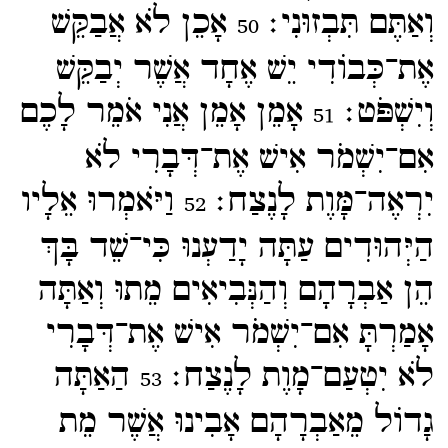
וְאַתֶּם תִּבְזוּנִי׃
אָכֵן לֹא אֲבַקֵּשׁ
50
אֶת־​כְּבוֹדִי יֵשׁ אֶחָד אֲשֶׁר יְבַקֵּשׁ
וְיִשְׁפֹּט׃
אָמֵן אָמֵן אֲנִי אֹמֵר לָכֶם
51
אִם־​יִשְׁמֹר אִישׁ אֶת־​דְּבָרִי לֹא
יִרְאֶה־​מָּוֶת לָנֶצַח׃
וַיֹּאמְרוּ אֵלָיו
52
הַיְּהוּדִים עַתָּה יָדַעְנוּ כִּי־​שֵׁד בָּךְ
הֵן אַבְרָהָם וְהַנְּבִיאִים מֵתוּ וְאַתָּה
אָמַרְתָּ אִם־​יִשְׁמֹר אִישׁ אֶת־​דְּבָרִי
לֹא יִטְעַם־​מָוֶת לָנֶצַח׃
הַאַתָּה
53
גָדוֹל מֵאַבְרָהָם אָבִינוּ אֲשֶׁר מֵת