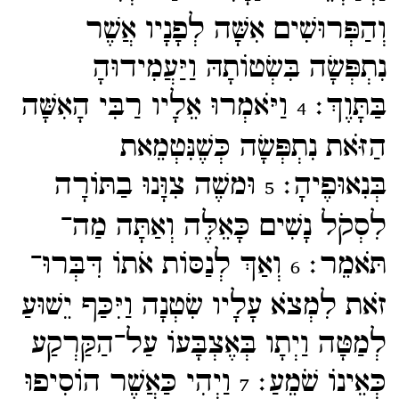
וְהַפְּרוּשִׁים אִשָּׁה לְפָנָיו אֲשֶׁר
נִתְפְּשָׂה בִּשְׂטוֹתָהּ וַיַּעֲמִידוּהָ
בַּתָּוֶךְ׃
וַיֹּאמְרוּ אֵלָיו רַבִּי הָאִשָּׁה
4
הַזֹּאת נִתְפְּשָׂה כְּשֶׁנִּטְמֵאת
בְּנִאוּפֶיהָ׃
וּמשֶׁה צִוָּנוּ בַתּוֹרָה
5
לִסְקֹל נָשִׁים כָּאֵלֶּה וְאַתָּה מַה־​
תֹּאמֵר׃
וְאַךְ לְנַסּוֹת אֹתוֹ דִּבְּרוּ־​
6
זֹאת לִמְצֹא עָלָיו שִׂטְנָה וַיִּכַּף יֵשׁוּעַ
לְמַטָּה וַיְתָו בְּאֶצְבָּעוֹ עַל־​הַקַּרְקַע
כְּאֵינוֹ שֹׁמֵעַ׃
וַיְהִי כַּאֲשֶׁר הוֹסִיפוּ
7