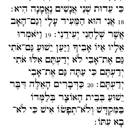
כִּי עֵדוּת שְׁנֵי אֲנָשִׁים נֶאֱמָנָה הִיא׃
אֲנִי הוּא הַמֵּעִיד עָלָי וְגַם־​הָאָב
18
אֲשֶׁר שְׁלָחַנִי יְעִידֵנִי׃
וַיֹּאמְרוּ
19
אֵלָיו אַיּוֹ אָבִיךָ וַיַּעַן יֵשׁוּעַ גַּם־​אֹתִי
גַּם אֶת־​אָבִי לֹא יְדַעְתֶּם אִלּוּ אֹתִי
יְדַעְתֶּם כִּי עַתָּה גַּם אֶת־​אָבִי
יְדַעְתֶּם׃
כַּדְּבָרִים הָאֵלֶּה דִּבֶּר
20
יֵשׁוּעַ בְּבֵית הָאוֹצָר בְּלַמְּדוֹ
בַּמִּקְדָּשׁ וְלֹא־​תְפָשֹוֹ אִישׁ כִּי לֹא־​
בָא עִתּוֹ׃