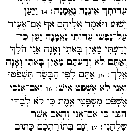
עֵדוּתְךָ אֵינֶנָּה נֶאֱמָנָה׃
וַיַּעַן
14
יֵשׁוּעַ וַיֹּאמֶר אֲלֵיהֶם אַף אִם־​אָעִיד
עַל־​נַפְשִׁי עֵדוּתִי נֶאֱמָנָה יַעַן כִּי־​
יָדַעְתִּי מֵאַיִן בָּאתִי וְאָנָה אֲנִי הֹלֵךְ
וְאַתֶּם לֹא יְדַעְתֶּם מֵאַיִן בָּאתִי וְאָנָה
אֵלֵךְ׃
אַתֶּם לְפִי הַבָּשָׂר תִּשְׁפֹּטוּ
15
וַאֲנִי לֹא אֶשְׁפֹּט אִישׁ׃
וְאִם־​אָנֹכִי
16
אֶשְׁפֹּט מִשְׁפָּטִי אֱמֶת כִּי לֹא לְבַדִּי
הִנֵּנִי כִּי אִם־​אֲנִי וְהָאָב אֲשֶׁר
שְׁלָחָנִי׃
וְגַם בְּתוֹרַתְכֶם כָּתוּב
17