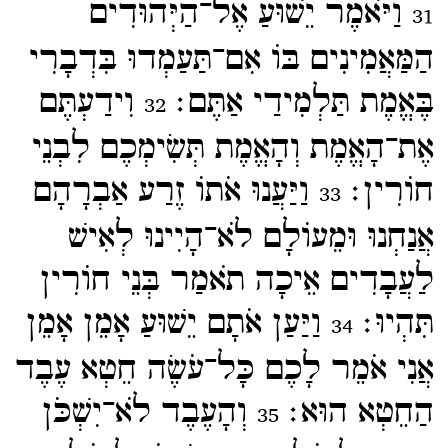
וַיֹּאמֶר יֵשׁוּעַ אֶל־​הַיְּהוּדִים
31
הַמַּאֲמִינִים בּוֹ אִם־​תַּעַמְדוּ בִּדְבָרִי
בֶּאֱמֶת תַּלְמִידַי אַתֶּם׃
וִידַעְתֶּם
32
אֶת־​הָאֱמֶת וְהָאֱמֶת תְּשִׂימְכֶם לִבְנֵי
חוֹרִין׃
וַיַּעֲנוּ אֹתוֹ זֶרַע אַבְרָהָם
33
אֲנַחְנוּ וּמֵעוֹלָם לֹא־​הָיִינוּ לְאִישׁ
לַעֲבָדִים אֵיכָה תֹאמַר בְּנֵי חוֹרִין
תִּהְיוּ׃
וַיַּעַן אֹתָם יֵשׁוּעַ אָמֵן אָמֵן
34
אֲנִי אֹמֵר לָכֶם כָּל־​עֹשֶׂה חֵטְא עֶבֶד
הַחֵטְא הוּא׃
וְהָעֶבֶד לֹא־​יִשְׁכֹּן
35