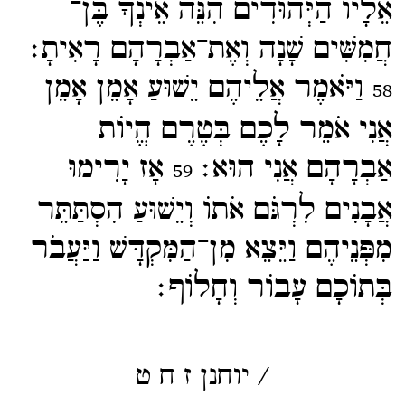
אֵלָיו הַיְּהוּדִים הִנֵּה אֵינְךָ בֶּן־​
חֲמִשִּׁים שָׁנָה וְאֶת־​אַבְרָהָם רָאִיתָ׃
וַיֹּאמֶר אֲלֵיהֶם יֵשׁוּעַ אָמֵן אָמֵן
58
אֲנִי אֹמֵר לָכֶם בְּטֶרֶם הֱיוֹת
אַבְרָהָם אֲנִי הוּא׃
אָז יָרִימוּ
59
אֲבָנִים לִרְגֹּם אֹתוֹ וְיֵשׁוּעַ הִסְתַּתֵּר
מִפְּנֵיהֶם וַיֵּצֵא מִן־​הַמִּקְדָּשׁ וַיַּעֲבֹר
בְּתוֹכָם עָבוֹר וְחָלוֹף׃
/
יוחנן
ז
ח
ט