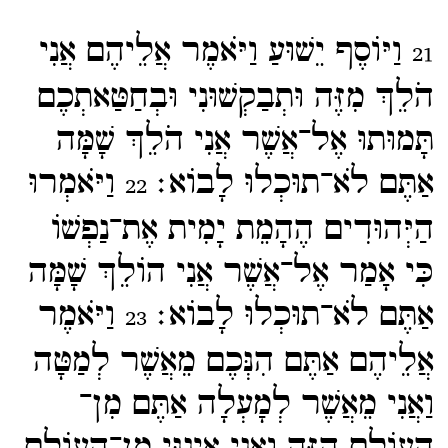
וַיּוֹסֶף יֵשׁוּעַ וַיֹּאמֶר אֲלֵיהֶם אֲנִי
21
הֹלֵךְ מִזֶּה וּתְבַקְשׁוּנִי וּבְחַטַּאתְכֶם
תָּמוּתוּ אֶל־​אֲשֶׁר אֲנִי הֹלֵךְ שָׁמָּה
אַתֶּם לֹא־​תוּכְלוּ לָבוֹא׃
וַיֹּאמְרוּ
22
הַיְּהוּדִים הֶהָמֵת יָמִית אֶת־​נַפְשׁוֹ
כִּי אָמַר אֶל־​אֲשֶׁר אֲנִי הוֹלֵךְ שָׁמָּה
אַתֶּם לֹא־​תוּכְלוּ לָבוֹא׃
וַיֹּאמֶר
23
אֲלֵיהֶם אַתֶּם הִנְּכֶם מֵאֲשֶׁר לְמַטָּה
וַאֲנִי מֵאֲשֶׁר לְמָעְלָה אַתֶּם מִן־​
הָעוֹלָם הַזֶּה וַאֲנִי אֵינֶנִּי מִן־​הָעוֹלָם