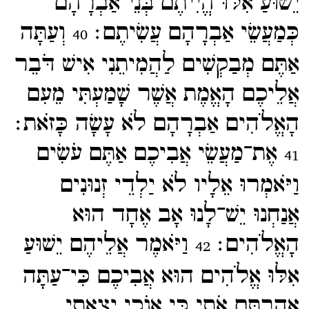
יֵשׁוּעַ אִלּוּ הֱיִיתֶם בְּנֵי אַבְרָהָם
כְּמַעֲשֵׂי אַבְרָהָם עֲשִׂיתֶם׃
וְעַתָּה
40
אַתֶּם מְבַקְשִׁים לַהֲמִיתֵנִי אִישׁ דֹּבֵר
אֲלֵיכֶם הָאֱמֶת אֲשֶׁר שָׁמַעְתִּי מֵעִם
הָאֱלֹהִים אַבְרָהָם לֹא עָשָׂה כָּזֹאת׃
אֶת־​מַעֲשֵׂי אֲבִיכֶם אַתֶּם עֹשִׂים
41
וַיֹּאמְרוּ אֵלָיו לֹא יַלְדֵי זְנוּנִים
אֲנַחְנוּ יֵשׁ־​לָנוּ אָב אֶחָד הוּא
הָאֱלֹהִים׃
וַיֹּאמֶר אֲלֵיהֶם יֵשׁוּעַ
42
אִלּוּ אֱלֹהִים הוּא אֲבִיכֶם כִּי־​עַתָּה
אֲהַבְתֶּם אֹתִי כִּי אָנֹכִי יָצָאתִי