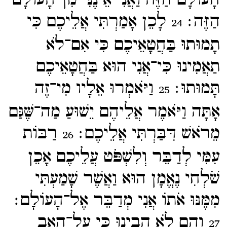
הַזֶּה׃
לָכֵן אָמַרְתִּי אֲלֵיכֶם כִּי
24
תָמוּתוּ בַּחֲטָאֵיכֶם כִּי אִם־​לֹא
תַאֲמִינוּ כִּי־​אֲנִי הוּא בַּחֲטָאֵיכֶם
תָּמוּתוּ׃
וַיֹּאמְרוּ אֵלָיו מִי־​זֶה
25
אָתָּה וַיֹּאמֶר אֲלֵיהֶם יֵשׁוּעַ מַה־​שֶּׁגַּם
מֵרֹאשׁ דִּבַּרְתִּי אֲלֵיכֶם׃
רַבּוֹת
26
עִמִּי לְדַבֵּר וְלִשְׁפֹּט עֲלֵיכֶם אָכֵן
שֹׁלְחִי נֶאֱמָן הוּא וַאֲשֶׁר שָׁמַעְתִּי
מִמֶּנּוּ אֹתוֹ אֲנִי מְדַבֵּר אֶל־​הָעוֹלָם׃
וְהֵם לֹא הֵבִינוּ כִּי עַל־​הָאָב
27