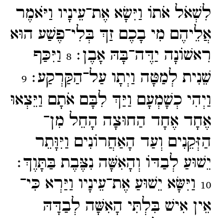
לִשְׁאֹל אֹתוֹ וַיִּשָׂא אֶת־​עֵינָיו וַיֹּאמֶר
אֲלֵיהֶם מִי בָכֶם זַךְ בְּלִי־​פֶשַׁע הוּא
רִאשׁוֹנָה יַדֶּה־​בָּהּ אָבֶן׃
וַיִּכַּף
8
שֵׁנִית לְמַטָּה וַיְתָו עַל־​הַקַּרְקַע׃
9
וַיְהִי כְשָׁמְעָם וַיַּךְ לִבָּם אֹתָם וַיֵּצְאוּ
אֶחָד אֶחָד הַחוּצָה הָחֵל מִן־​
הַזְּקֵנִים וְעַד הָאַחֲרוֹנִים וַיִּוָּתֵר
יֵשׁוּעַ לְבַדּוֹ וְהָאִשָּׁה נִצֶּבֶת בַּתָּוֶךְ׃
וַיִּשָּׂא יֵשׁוּעַ אֶת־​עֵינָיו וַיַּרְא כִּי־​
10
אֵין אִישׁ בִּלְתִּי הָאִשָּׁה לְבַדָּהּ