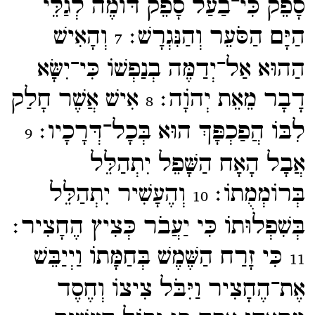
סָפֵק כִּי־​בַעַל סָפֵק דּוֹמֶה לְגַלֵּי
הַיָּם הַסֹּעֵר וְהַנִּגְרָשׁ׃
וְהָאִישׁ
7
הַהוּא אַל־​יְדַמֶּה בְנַפְשׁוֹ כִּי־​יִשָּׂא
דָבָר מֵאֵת יְהוָֹה׃
אִישׁ אֲשֶׁר חָלַק
8
לִבּוֹ הֲפַכְפָּךְ הוּא בְּכָל־​דְּרָכָיו׃
9
אֲבָל הָאָח הַשָּׁפֵל יִתְהַלֵּל
בְּרוֹמְמֻתוֹ׃
וְהֶעָשִׁיר יִתְהַלֵּל
10
בְּשִׁפְלוּתוֹ כִּי יַעֲבֹר כְּצִיץ הֶחָצִיר׃
כִּי זָרַח הַשֶּׁמֶשׁ בְּחַמָּתוֹ וַיְיַבֵּשׁ
11
אֶת־​הֶחָצִיר וַיִּבֹּל צִיצוֹ וְחֶסֶד