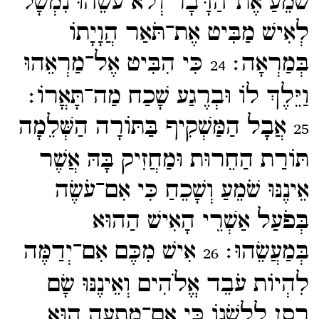
שֹׁמֵעַ אֶת־​הַדָּבָר וְלֹא עֹשֵׂהוּ נִמְשָׁל
לְאִישׁ מַבִּיט אֶת־​תֹּאַר הֲוָיָתוֹ
בְּמַרְאָה׃
כִּי הִבִּיט אֶל־​מַרְאֵהוּ
24
וַיֵּלֶךְ לוֹ וּבְרֶגַע שָׁכַח מַה־​תָּאֳרוֹ׃
אֲבָל הַמַּשְׁקִיף בַּתּוֹרָה הַשְּׁלֵמָה
25
תּוֹרַת הַחֵרוּת וּמַחֲזִיק בָּהּ אֲשֶׁר
אֵינֶנּוּ שֹׁמֵעַ וְשָׁכֵחַ כִּי אִם־​עֹשֶׂה
בְּפֹעַל אַשְׁרֵי הָאִישׁ הַהוּא
בְּמַעֲשֵׂהוּ׃
אִישׁ מִכֶּם אִם־​יְדַמֶּה
26
לִהְיוֹת עֹבֵד אֱלֹהִים וְאֵינֶנּוּ שָׂם
רֶסֶן לִלְשֹׁנוֹ כִּי אִם־​מַתְעֶה הוּא