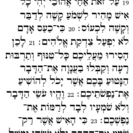
עַל־​זֹאת אַחַי אֲהוּבַי יְהִי כָל־​
19
אִישׁ מָהִיר לִשְׁמֹעַ קָשֶׁה לְדַבֵּר
וְקָשֶׁה לִכְעוֹס׃
כִּי־​כַעַס אָדָם
20
לֹא יִפְעַל צִדְקַת אֱלֹהִים׃
לָכֵן
21
הָסִירוּ מֵעֲלֵיכֶם כָּל־​טִנּוּף וְתַרְבּוּת
רָעָה וְקַבְּלוּ בַעֲנָוָה אֶת־​הַדָּבָר
הַנָּטוּעַ בָּכֶם אֲשֶׁר יָכֹל לְהוֹשִׁיעַ
אֶת־​נַפְשֹׁתֵיכֶם׃
וֶהֱיוּ עֹשֵׂי הַדָּבָר
22
וְלֹא שֹׁמְעָיו לְבָד לְרַמּוֹת אֶת־​
נַפְשְׁכֶם׃
כִּי הָאִישׁ אֲשֶׁר רַק־​
23