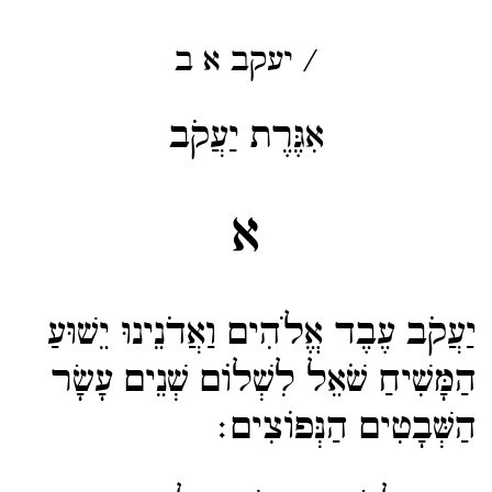
/
יעקב
א
ב
אִגֶּרֶת יַעֲקֹב
א
יַעֲקֹב עֶבֶד אֱלֹהִים וַאֲדֹנֵינוּ יֵשׁוּעַ
הַמָּשִׁיחַ שֹׁאֵל לִשְׁלוֹם שְׁנֵים עָשָׂר
הַשְּׁבָטִים הַנְּפוֹצִים׃