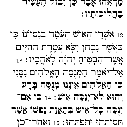
מַרְאֵהוּ אָבָד כֵּן יִבּוֹל הֶעָשִׁיר
בַּהֲלִיכוֹתָיו׃
אַשְׁרֵי הָאִישׁ הָעֹמֵד בְּנִסְיוֹנוֹ כִּי
12
כַּאֲשֶׁר נִבְחַן יִשָּׂא עֲטֶרֶת הַחַיִּים
אֲשֶׁר־​הִבְטִיחַ יְהוָֹה לְאֹהֲבָיו׃
13
אַל־​יֹאמַר הַמְנֻסֶּה הָאֱלֹהִים נִסָּנִי
כִּי הָאֱלֹהִים אֵינֶנּוּ מְנֻסֶּה בָּרָע
וְהוּא לֹא־​יְנַסֶּה אִישׁ׃
כִּי אִם־​
14
יְנֻסֶּה כָל־​אִישׁ בְּתַאֲוַת נַפְשׁוֹ אֲשֶׁר
תְּסִיתֵהוּ וּתְפַתֵּהוּ׃
וְאַחֲרֵי־​כֵן
15