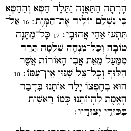
הָרְתָה הַתַּאֲוָה וַתֵּלֶד חֵטְא וְהַחֵטְא
כִּי נִשְׁלַם יוֹלִיד אֶת־​הַמָּוֶת׃
אַל־​
16
תִּתְעוּ אַחַי אֲהוּבָי׃
כָּל־​מַתָּנָה
17
טוֹבָה וְכָל־​מִנְחָה שְׁלֵמָה תֵּרֵד
מִמַּעַל מֵאֵת אֲבִי הָאוֹרוֹת אֲשֶׁר
חִלּוּף וְכָל־​צֵל שִׁנּוּי אֵין־​עִמּוֹ׃
18
הוּא בְחֶפְצוֹ יָלַד אוֹתָנוּ בִּדְבַר
הָאֱמֶת לִהְיוֹתֵנוּ כְּמוֹ רֵאשִׁית
בִּכּוּרֵי יְצוּרָיו׃