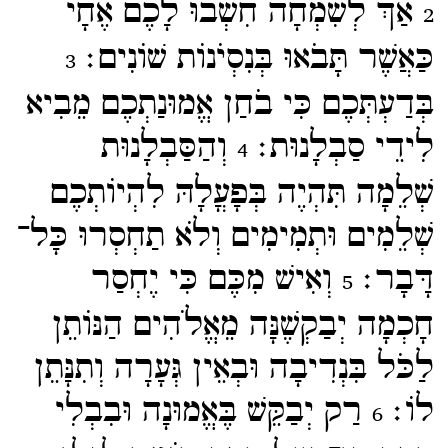
אַךְ לְשִׂמְחָה חִשְׁבוּ לָכֶם אֶחָי
2
כַּאֲשֶׁר תָּבֹאוּ בְּנִסְיֹנוֹת שׁוֹנִים׃
3
בְּדַעְתְּכֶם כִּי בֹחַן אֱמוּנַתְכֶם מֵבִיא
לִידֵי סַבְלָנוּת׃
וְהַסַּבְלָנוּת
4
שְׁלֵמָה תִּהְיֶה בְּפָעֳלָהּ לִהְיוֹתְכֶם
שְׁלֵמִים וּתְמִימִים וְלֹא תַחְסְרוּ כָּל־​
דָּבָר׃
וְאִישׁ מִכֶּם כִּי יֶחְסַר
5
חָכְמָה יְבַקְשֶׁנָּה מֵאֱלֹהִים הַנּוֹתֵן
לַכֹּל בִּנְדִיבָה וּבְאֵין גְּעָרָה וְתִנָּתֵן
לוֹ׃
רַק יְבַקֵּשׁ בֶּאֱמוּנָה וּבִבְלִי
6