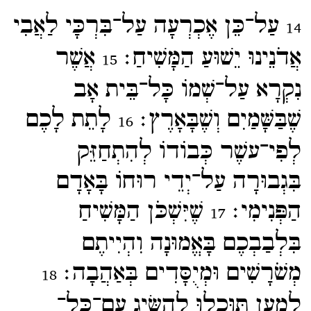
עַל־​כֵּן אֶכְרְעָה עַל־​בִּרְכָּי לַאֲבִי
14
אֲדֹנֵינוּ יֵשׁוּעַ הַמָּשִׁיחַ׃
אֲשֶׁר
15
נִקְרָא עַל־​שְׁמוֹ כָּל־​בֵּית אָב
שֶׁבַּשָּׁמַיִם וְשֶׁבָּאָרֶץ׃
לָתֵת לָכֶם
16
לְפִי־​עשֶׁר כְּבוֹדוֹ לְהִתְחַזֵּק
בִּגְבוּרָה עַל־​יְדֵי רוּחוֹ בָּאָדָם
הַפְּנִימִי׃
שֶׁיִּשְׁכֹּן הַמָּשִׁיחַ
17
בִּלְבַבְכֶם בָּאֱמוּנָה וִהְיִיתֶם
מְשֹׁרָשִׁים וּמְיֻסָּדִים בְּאַהֲבָה׃
18
לְמַעַן תּוּכְלוּ לְהַשִּׂיג עִם־​כָּל־​