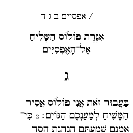
/
אפסיים
ב
ג
ד
אִגֶּרֶת פּוֹלוֹס הַשָּׁלִיחַ
אֶל־הָאֶפְסִיִּים
ג
בַּעֲבוּר זֹאת אֲנִי פוֹלוֹס אֲסִיר
הַמָּשִׁיחַ לְמַעַנְכֶם הַגּוֹיִם׃
כִּי־​
2
אָמְנָם שְׁמַעְתֶּם הַנְהָגַת חֶסֶד