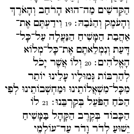
הַקְּדשִׁים מַה־​הוּא הָרֹחַב וְהָאֹרֶךְ
וְהָעֹמֶק וְהַגֹּבַהּ׃
וִידַעְתֶּם אֶת־​
19
אַהֲבַת הַמָּשִׁיחַ הַנַּעֲלָה עַל־​כָּל־​
דָּעַת וְנִמְלֵאתֶם אֶת־​כָּל־​מְלוֹא
הָאֱלֹהִים׃
וְלוֹ אֲשֶׁר יָכֹל
20
לְהַרְבּוֹת גְּמוּלָיו עָלֵינוּ יוֹתֵר
מִכָּל־​מִשְׁאֲלוֹתֵינוּ וּמַחְשְׁבוֹתֵינוּ לְפִי
הַכֹּחַ הַפֹּעֵל בְּקִרְבֵּנוּ׃
לוֹ
21
הַכָּבוֹד בְּקֶרֶב הַקָּהָל בַּמָּשִׁיחַ
יֵשׁוּעַ לְדֹר וָדֹר עַד־​עוֹלְמֵי