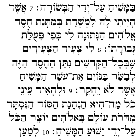
בַּמָּשִׁיחַ עַל־​יְדֵי הַבְּשׂוֹרָה׃
אֲשֶׁר
7
הָיִיתִי לָהּ לִמְשָׁרֵת בְּמַתְּנַת חֶסֶד
אֱלֹהִים הַנְּתוּנָה לִי כְּפִי פְּעֻלַּת
גְּבוּרָתוֹ׃
לִי צְעִיר הַצְּעִירִים
8
שֶׁבְּכָל־​הַקְּדשִׁים נִתַּן הַחֶסֶד הַזֶּה
לְבַשֵּׂר בַּגּוֹיִם אֶת־​עשֶׁר הַמָּשִׁיחַ
אֲשֶׁר לֹא יֵחָקֵר׃
וּלְהָאִיר עֵינֵי
9
כֹל מַה־​הִיא הַנְהָגַת הַסּוֹד הַנִּסְתָּר
מִדֹּרֹת עוֹלָם בֵּאלֹהִים יוֹצֵר הַכֹּל
עַל־​יְדֵי יֵשׁוּעַ הַמָּשִׁיחַ׃
לְמַעַן
10