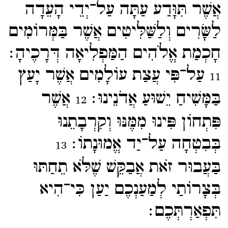
אֲשֶׁר תִּוָּדַע עַתָּה עַל־​יְדֵי הָעֵדָה
לַשָּׂרִים וְלַשַּׁלִּיטִים אֲשֶׁר בַּמְּרוֹמִים
חָכְמַת אֱלֹהִים הַמַּפְלִיאָה דְּרָכֶיהָ׃
עַל־​פִּי עֲצַת עוֹלָמִים אֲשֶׁר יָעַץ
11
בַּמָּשִׁיחַ יֵשׁוּעַ אֲדֹנֵינוּ׃
אֲשֶׁר
12
פִּתְחוֹן פִּינוּ מִמֶּנּוּ וְקִרְבָתֵנוּ
בְּבִטְחָה עַל־​יַד אֱמוּנָתוֹ׃
13
בַּעֲבוּר זֹאת אֲבַקֵּשׁ שֶׁלֹּא תֵחַתּוּ
בְּצָרוֹתַי לְמַעַנְכֶם יַעַן כִּי־​הִיא
תִּפְאַרְתְּכֶם׃