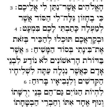
הָאֱלֹהִים אֲשֶׁר־​נִתַּן לִי אֲלֵיכֶם׃
3
כִּי בֶחָזוֹן גִּלָּה־​לִי הַסּוֹד אֲשֶׁר
לְמַעְלָה כָּתַבְתִּי לָכֶם בִּמְעָט׃
4
וּבְקָרְאֲכֶם תּוּכְלוּ לְהַכִּיר בְּזֹאת
אֶת־​בִּינָתִי בְּסוֹד הַמָּשִׁיחַ׃
אֲשֶׁר
5
בַּדּוֹרֹת הָרִאשׁוֹנִים לֹא נוֹדַע לִבְנֵי
אָדָם כַּאֲשֶׁר נִגְלָה עַתָּה לִשְׁלִיחָיו
הַקְּדשִׁים וְלִנְבִיאָיו בָּרוּחַ׃
6
לִהְיוֹת הַגּוֹיִם גַּם־​הֵם בְּנֵי יְרֻשָּׁתוֹ
וְגוּף אֶחָד אִתּוֹ וְחַבְרֵי הַבְטָחָתוֹ