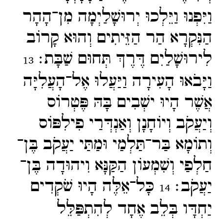
וַיִּפְנוּ וַיֵּלְכוּ יְרוּשָׁלַיְמָה מִן־​הָהָר
הַנִּקְרָא הַר הַזֵּיתִים וְהוּא קָרוֹב
לִירוּשָׁלַיִם דֶּרֶךְ תְּחוּם שַׁבָּת׃
13
וַיָּבֹאוּ הָעִירָה וַיַּעֲלוּ אֶל־​הָעֲלִיָּה
אֲשֶׁר הָיוּ ישְׁבִים בָּהּ פֶּטְרוֹס
וְיַעֲקֹב וְיוֹחָנָן וְאַנְדְּרַי פִילִפּוֹס
וְתוֹמָא בַּר־​תַּלְמַי וּמַתַּי יַעֲקֹב בֶּן־​
חַלְפַי וְשִׁמְעוֹן הַקַּנָּא וִיהוּדָה בֶּן־​
יַעֲקֹב׃
כָּל־​אֵלֶּה הָיוּ שֹׁקְדִים
14
יַחְדָּו בְּלֵב אֶחָד לְהִתְפַּלֵּל