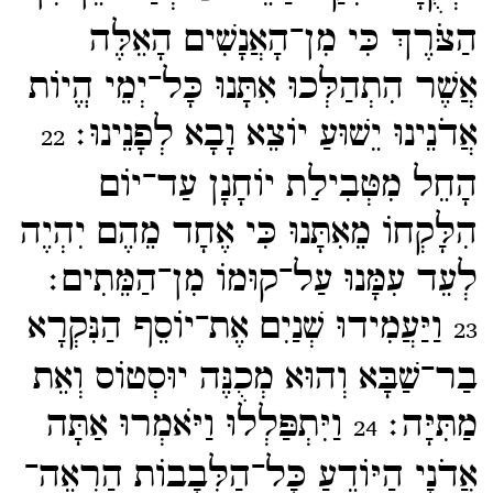
הַצֹּרֶךְ כִּי מִן־​הָאֲנָשִׁים הָאֵלֶּה
אֲשֶׁר הִתְהַלְּכוּ אִתָּנוּ כָּל־​יְמֵי הֱיוֹת
אֲדֹנֵינוּ יֵשׁוּעַ יוֹצֵא וָבָא לְפָנֵינוּ׃
22
הָחֵל מִטְּבִילַת יוֹחָנָן עַד־​יוֹם
הִלָּקְחוֹ מֵאִתָּנוּ כִּי אֶחָד מֵהֶם יִהְיֶה
לְעֵד עִמָּנוּ עַל־​קוּמוֹ מִן־​הַמֵּתִים׃
וַיַּעֲמִידוּ שְׁנַיִם אֶת־​יוֹסֵף הַנִּקְרָא
23
בַר־​שַׁבָּא וְהוּא מְכֻנֶּה יוּסְטוֹס וְאֵת
מַתִּיָּה׃
וַיִּתְפַּלְלוּ וַיֹּאמְרוּ אַתָּה
24
אֲדֹנָי הַיּוֹדֵעַ כָּל־​הַלְּבָבוֹת הַרְאֵה־​