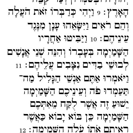
הָאָרֶץ׃
וַיְהִי כְּדַבְּרוֹ זֹאת הֹעֲלָה
9
וְהֵם רֹאִים וַיִּשָּׂאֵהוּ עָנָן מִנֶּגֶד
עֵינֵיהֶם׃
וַיַּבִּיטוּ אַחֲרָיו
10
הַשָּׁמַיְמָה בְּעָבְרוֹ וְהִנֵּה שְׁנֵי אֲנָשִׁים
לְבוּשֵׁי בַדִּים נִצָּבִים עֲלֵיהֶם׃
11
וַיֹּאמְרוּ אַתֶּם אַנְשֵׁי הַגָּלִיל מַה־​
תַּעַמְדוּ פֹה וְעֵינֵיכֶם הַשָּׁמַיְמָה
יֵשׁוּעַ זֶה אֲשֶׁר לֻקַּח מֵאִתְּכֶם
הַשָּׁמַיְמָה כֵּן בּוֹא יָבוֹא כַּאֲשֶׁר
רְאִיתֶם אֹתוֹ עֹלֶה הַשָּׁמָיְמָה׃
12