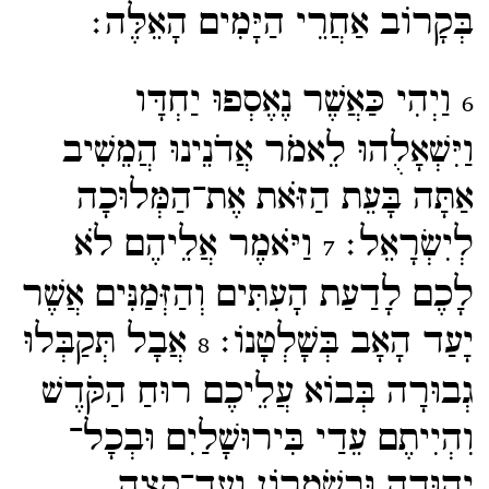
בְּקָרוֹב אַחֲרֵי הַיָּמִים הָאֵלֶּה׃
וַיְהִי כַּאֲשֶׁר נֶאֶסְפוּ יַחְדָּו
6
וַיִּשְׁאָלֻהוּ לֵאמֹר אֲדֹנֵינוּ הֲמֵשִׁיב
אַתָּה בָּעֵת הַזֹּאת אֶת־​הַמְּלוּכָה
לְיִשְׂרָאֵל׃
וַיֹּאמֶר אֲלֵיהֶם לֹא
7
לָכֶם לָדַעַת הָעִתִּים וְהַזְּמַנִּים אֲשֶׁר
יָעַד הָאָב בְּשָׁלְטָנוֹ׃
אֲבָל תְּקַבְּלוּ
8
גְבוּרָה בְּבוֹא עֲלֵיכֶם רוּחַ הַקֹּדֶשׁ
וִהְיִיתֶם עֵדַי בִּירוּשָׁלַיִם וּבְכָל־​
יְהוּדָה וּבְשֹׁמְרוֹן וְעַד־​קְצֵה