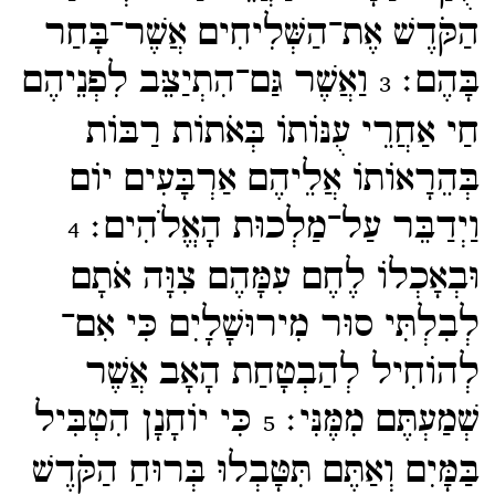
הַקֹּדֶשׁ אֶת־​הַשְּׁלִיחִים אֲשֶׁר־​בָּחַר
בָּהֶם׃
וַאֲשֶׁר גַּם־​הִתְיַצֵּב לִפְנֵיהֶם
3
חַי אַחֲרֵי עֻנּוֹתוֹ בְּאֹתוֹת רַבּוֹת
בְּהֵרָאוֹתוֹ אֲלֵיהֶם אַרְבָּעִים יוֹם
וַיְדַבֵּר עַל־​מַלְכוּת הָאֱלֹהִים׃
4
וּבְאָכְלוֹ לֶחֶם עִמָּהֶם צִוָּה אֹתָם
לְבִלְתִּי סוּר מִירוּשָׁלָיִם כִּי אִם־​
לְהוֹחִיל לְהַבְטָחַת הָאָב אֲשֶׁר
שְׁמַעְתֶּם מִמֶּנִּי׃
כִּי יוֹחָנָן הִטְבִּיל
5
בַּמָּיִם וְאַתֶּם תִּטָּבְלוּ בְּרוּחַ הַקֹּדֶשׁ