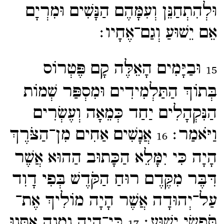
וּלְהִתְחַנֵּן וְעִמָּהֶם הַנָּשִׁים וּמִרְיָם
אֵם יֵשׁוּעַ וְגַם־​אֶחָיו׃
וּבַיָּמִים הָאֵלֶּה קָם פֶּטְרוֹס
15
בְּתוֹךְ הַתַּלְמִידִים וּמִסְפַּר שְׁמוֹת
הַנִּקְהָלִים יַחַד כְּמֵאָה וְעֶשְׂרִים
וַיֹּאמַר׃
אֲנָשִׁים אַחִים מִן־​הַצֹּרֶךְ
16
הָיָה כִּי יִמָּלֵא הַכָּתוּב הַהוּא אֲשֶׁר
דִּבֶּר מִקֶּדֶם רוּחַ הַקֹּדֶשׁ בְּפִי דָוִד
עַל־​יְהוּדָה אֲשֶׁר הָיָה מוֹלִיךְ אֶת־​
תֹּפְשֵׂי יֵשׁוּעַ׃
כִּי־​הָיָה נִמְנֶה אִתָּנוּ
17