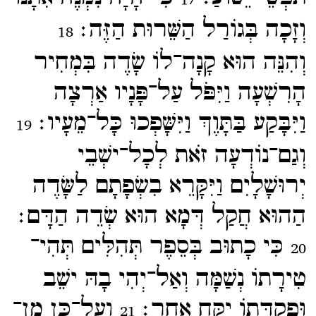
וְזָכָה בְּגוֹרַל הַשֵּׁרוּת הַזֶּה׃
18
וְהִנֵּה הוּא קָנָה־​לוֹ שָׂדֶה בִּמְחִיר
הָרִשְׁעָה וַיִּפֹּל עַל־​פָּנָיו אַרְצָה
וַיִּבָּקַע בַּתָּוֶךְ וַיִּשָּׁפְכוּ כָּל־​מֵעָיו׃
19
וְגַם־​נוֹדְעָה זֹאת לְכָל־​ישְׁבֵי
יְרוּשָׁלָיִם וַיִּקָּרֵא בִשְׂפָתָם לַשָּׂדֶה
הַהוּא חֲקַל דְּמָא הוּא שְׂדֵה הַדָּם׃
כִּי כָתוּב בְּסֵפֶר תְּהִלִּים תְּהִי־​
20
טִירָתוֹ נְשַׁמָּה וְאַל־​יְהִי בָהּ ישֵׁב
וּפְקֻדָּתוֹ יִקַּח אַחֵר׃
וְעַל־​כֵּן מִן־​
21