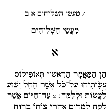
/
מעשי השליחים
א
ב
מַעֲשֵׂי הַשְּׁלִיחִים
א
הֵן הַמַּאֲמָר הָרִאשׁוֹן תְּאוֹפִילוֹס
עֲשִׂיתִיהוּ עַל־​כֹּל אֲשֶׁר הֵחֵל יֵשׁוּעַ
לַעֲשֹוֹת וּלְלַמֵּד׃
עַד־​הַיּוֹם אֲשֶׁר
2
לֻקַּח לַמָּרוֹם אַחֲרֵי צַוֹּתוֹ בְּרוּחַ