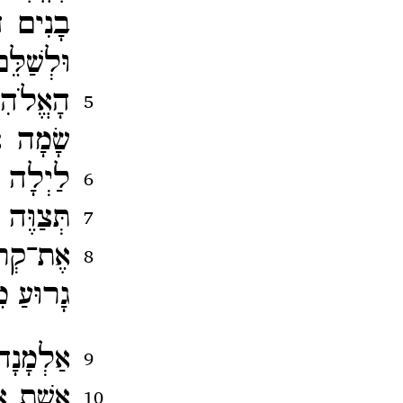
בָנִים ה
וּלְשַׁל
הָאֱלֹה
5
שָׂמָה א
לַיְלָה 
6
תְּצַוֶּה
7
אֶת־​קְרו
8
גָרוּעַ מֵ
אַלְמָנָה
9
אֵשֶׁת 
10