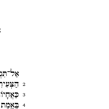
א
אַל־​תִּג
הַצְּעִי
2
כַּאֲחָי
3
בֶּאֱמֶת
4