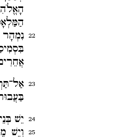
הָאֱלֹהִ
הַמַּלְא
נִמְהָר 
22
בִּסְמִי
אֲחֵרִים 
אַל־​תַּ
23
בַּעֲבוּר
יֵשׁ בְּנ
24
וְיֵשׁ מ
25