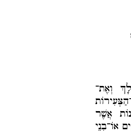
לָךְ וְאֶת־​
​הַצְּעִירוֹת
נוֹת אֲשֶׁר
ִים אוֹ־​בְנֵי