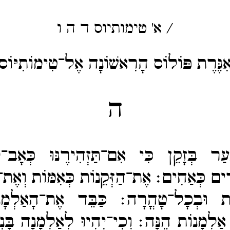
/
א' טימותיוס
ד
ה
ו
ִגֶּרֶת פּוֹלוֹס הָרִאשׁוֹנָה אֶל־טִימוֹתִיּוֹס
ה
ְעַר בְּזָקֵן כִּי אִם־​תַּזְהִירֶנּוּ כְּאָב־​
רִים כְּאַחִים׃
אֶת־​הַזְּקֵנוֹת כְּאִמּוֹת וְאֶת־
וֹת וּבְכָל־​טָהֳרָה׃
כַּבֵּד אֶת־​הָאַלְמָ
 אַלְמָנוֹת הֵנָּה׃
וְכִי־​יִהְיוּ לְאַלְמָנָה בָּנ