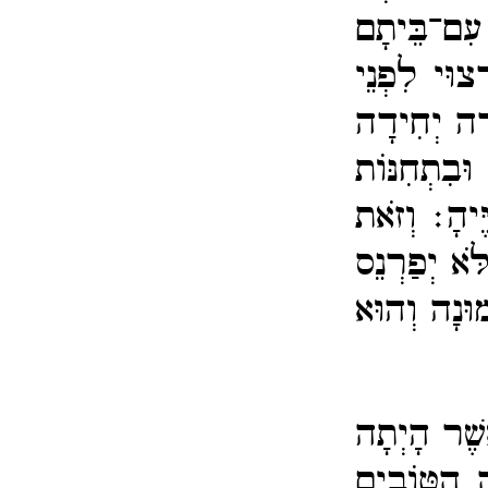
ִם־​בֵּיתָם
צוּי לִפְנֵי
רָה יְחִידָה
ּבִתְחִנּוֹת
ֶּיהָ׃
וְזֹאת
ֹּא יְפַרְנֵס
מוּנָה וְהוּא
ֲשֶׁר הָיְתָה
ָ הַטּוֹבִים