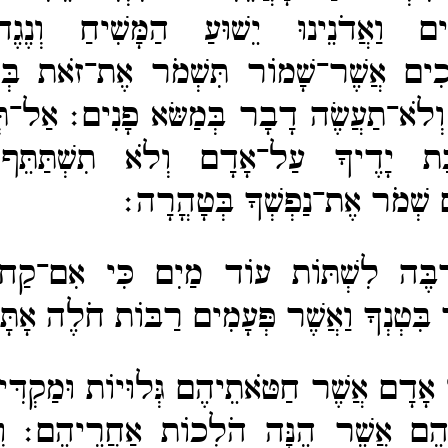
ים וַאֲדֹנֵינוּ יֵשׁוּעַ הַמָּשִׁיחַ וְנֶגֶ
ָכִים אֲשֶׁר־​שָׁמוֹר תִּשְׁמֹר אֶת־​זֹאת בְּל
וְלֹא־​תַעֲשֶׂה דָבָר בְּמַשּׂא פָנִים׃
אַל־​תְ
כַת יָדֶיךָ עַל־​אָדָם וְלֹא תִשְׁתַּתֵּ
שְׁמֹר אֶת־​נַפְשְׁךָ בְּטָהֳרָה׃
רְבֶּה לִשְׁתּוֹת עוֹד מַיִם כִּי אִם־​קַח מ
 בִּטְנְךָ וַאֲשֶׁר פְּעָמִים רַבּוֹת חֹלֶה אָתָ
ֵי אָדָם אֲשֶׁר חַטֹּאתֵיהֶם גְּלוּיוֹת וּמַקְדִּ
ֵהֶם אֲשֶׁר הֵנָּה הֹלְכוֹת אַחֲרֵיהֶם׃
ו