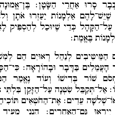
כְּבָר סָרוּ אַחֲרֵי הַשָּׂטָן׃
בֶּן־​אֱמוּנ
שֶׁיֵּשׁ־​לָהֶם אַלְמָנוֹת יַעַזְרוּ אֹתָן וְלֹ
 עַל־​הַקָּהָל כְּדֵי שֶׁיּוּכַל לְהַסְפִּיק לָא
לְמָנוֹת בֶּאֱמֶת׃
ִים הַמֵּיטִיבִים לְנַהֵל רְאוּיִם הֵם לְמִש
ֵר הָעֲמֵלִים בַּדָּבָר וּבָהוֹרָאָה׃
כִּי־​הַכ
ְסֹם שׁוֹר בְּדִישׁוֹ וְעוֹד נֶאֱמַר הַפֹ
וֹ׃
אַל־​תְּקַבֵּל שִׂטְנָה עַל־​הַזָּקֵן בִּלְתִּי 
אוֹ־​שְׁלשָׁה עֵדִים׃
אֶת־​הַחֹטְאִים תּוֹכִיחַ 
יִירְאוּ גַּם־​הָאֲחֵרִים׃
הִנְנִי מֵעִיד 