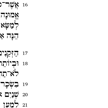
אֲשֶׁר־​
16
אֱמוּנָה 
לְמַשָּׂא
הֵנָּה אַ
הַזְּקֵנ
17
וּבְיוֹת
18
לֹא־​תַח
בִשְׂכָר
19
שְׁנַיִם 
20
לְמַעַן 
21