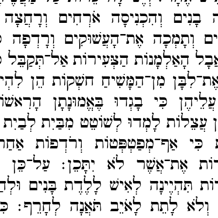
ּלָה בָנִים וְהִכְנִיסָה אֹרְחִים וְרָחֲצָה 
ׁים וְתָמְכָה אֶת־​הָעֲשׁוּקִים וְרָדְפָה כָ
ֲבָל הָאַלְמָנוֹת הַצְּעִירוֹת אַל־​תְּקַבֵּל כִ
ֶת־​לִבָּן מִן־​הַמָּשִׁיחַ חשְׁקוֹת הֵן לִהְי
 עֲלֵיהֶן כִּי בָגְדוּ בֶּאֱמוּנָתָן הָרִאשׁ
ָן עֲצֵלוֹת לָמְדוּ לְשׁוֹטֵט מִבַּיִת לְבַיִת 
 כִּי אַף־​מְפַטְפְּטוֹת וְרֹדְפוֹת אַחַ
ּרוֹת אֶת־​אֲשֶׁר לֹא יִתָּכֵן׃
עַל־​כֵּן ר
וֹת תִּהְיֶינָה לְאִישׁ לָלֶדֶת בָּנִים וּלְהַ
ֶן וְלֹא לָתֵת לָאֹיֵב תֹּאֲנָה לְחָרֵף׃
כִּ