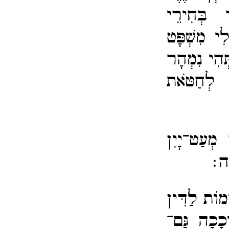
ד בְּחִירֵי
ִי מִשְׁפָּט
ּהִי נִמְהָר
ף לְחַטֹּאת
ְעַט־​יָיִן
ּה׃
ימוֹת לַדִּין
ְכָכָה גַּם־​