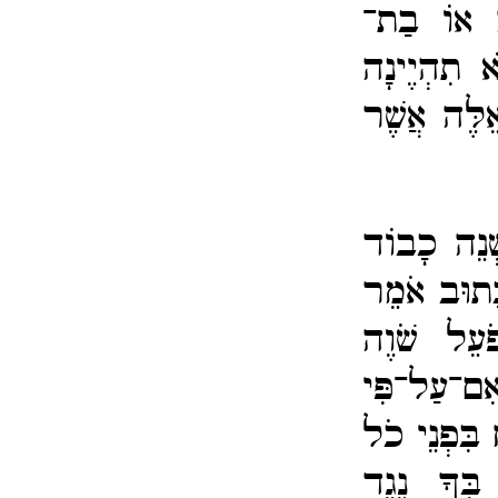
ָה אוֹ בַת־​
א תִהְיֶינָה
ֵלֶּה אֲשֶׁר
ְׁנֵה כָבוֹד
ָּתוּב אֹמֵר
ּעֵל שֹׁוֶה
אִם־​עַל־​פִּי
בִּפְנֵי כֹל
בְּךָ נֶגֶד