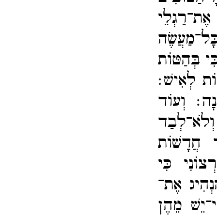
אֶת־​רַגְלֵי
ּל־​מַעֲשֶׂה
ּי בְּהַטּוֹת
וֹת לְאִישׁ׃
וֹנָה׃
וְעוֹד
וְלֹא־​לְבַד
ר חֲדָשׁוֹת
ְצוֹנִי כִּי
נְהִיג אֶת־​
י־​יֵשׁ מֵהֶן