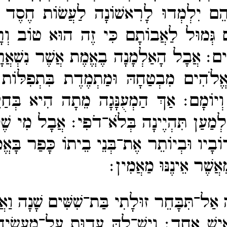
ֵם יִלְמְדוּ לָרִאשׁוֹנָה לַעֲשׂוֹת חֶסֶד ע
ֵּם גְּמוּל לַאֲבוֹתָם כִּי זֶה הוּא טוֹב וְרָ
ִים׃
אֲבָל הָאַלְמָנָה בֶאֱמֶת אֲשֶׁר נִשְׁאֲ
ֱלֹהִים מִבְטַחָהּ וּמַתְמֶדֶת בִּתְפִלּוֹת ו
וְיוֹמָם׃
אַךְ הַמְעֻנָּגָה מֵתָה הִיא בְּחַי
 לְמַעַן תִּהְיֶינָה בְּלֹא־​דֹפִי׃
אֲבָל מִי שֶׁל
ֹבָיו וּבְיוֹתֵר אֶת־​בְּנֵי בֵיתוֹ כָּפַר בָּאֱ
אֲשֶׁר אֵינֶנּוּ מַאֲמִין׃
 אַל־​תִּבָּחֵר זוּלָתִי בַּת־​שִׁשִּׁים שָׁנָה וַא
אִישׁ אֶחָד׃
וְיֶשׁ־​לָהּ עֵדוּת עַל־​מַעֲשֶׂיה