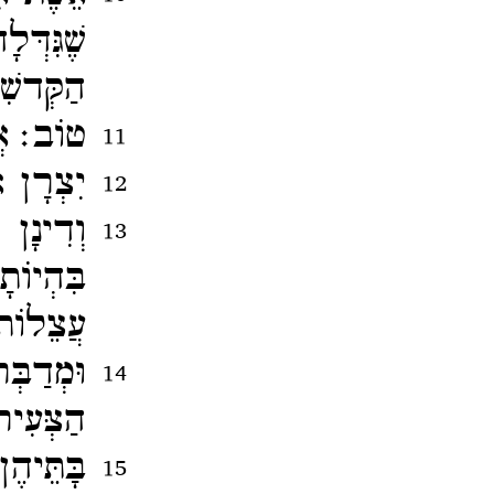
שֶׁגִּדְ
הַקְּדשִ
טוֹב׃
א
11
יִצְרָן א
12
וְדִינָן
13
בִּהְיוֹת
עֲצֵלוֹת
וּמְדַבְ
14
הַצְּעִיר
בָּתֵּיה
15