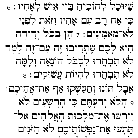
שֶׁיּוּכַל לְהוֹכִיחַ בֵּין אִישׁ לְאָחִיו׃
6
כִּי אָח רָב עִם־​אָחִיו וְזֹאת לִפְנֵי
לֹא־​מַאֲמִינִים׃
הֵן בַּכֹּל יְרִידָה
7
הִיא לָכֶם שֶׁתָּרִיבוּ זֶה עִם־​זֶה לָמָּה
לֹא תִבְחֲרוּ לִסְבֹּל הוֹנָאָה וְלָמָּה
לֹא תִבְחֲרוּ לִהְיוֹת עֲשׁוּקִים׃
8
אֲבָל תּוֹנוּ וְתַעַשְׁקוּ אַף אֶת־​אֲחֵיכֶם׃
הֲלֹא יְדַעְתֶּם כִּי הָרְשָׁעִים לֹא
9
יִירְשׁוּ אֶת־​מַלְכוּת הָאֱלֹהִים אַל־​
תַּתְעוּ אֶת־​נַפְשׁוֹתֵיכֶם לֹא הַזֹּנִים