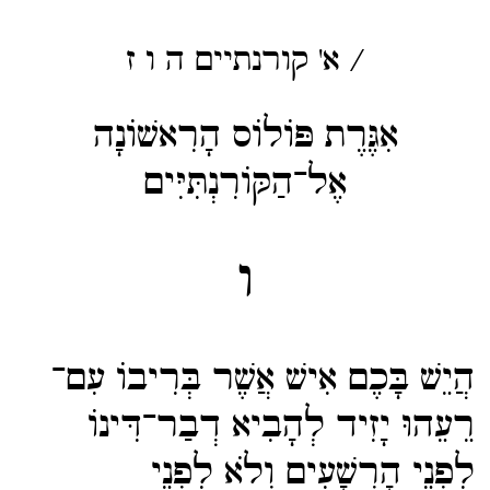
/
א' קורנתיים
ה
ו
ז
אִגֶּרֶת פּוֹלוֹס הָרִאשׁוֹנָה
אֶל־הַקּוֹרִנְתִּיִּים
ו
הֲיֵשׁ בָּכֶם אִישׁ אֲשֶׁר בְּרִיבוֹ עִם־​
רֵעֵהוּ יָזִיד לְהָבִיא דְבַר־​דִּינוֹ
לִפְנֵי הָרְשָׁעִים וְלֹא לִפְנֵי