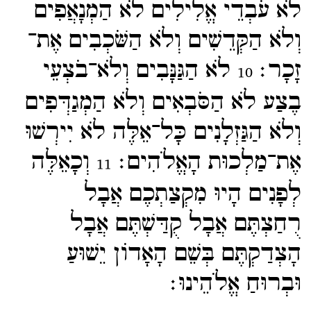
לֹא עֹבְדֵי אֱלִילִים לֹא הַמְנָאֲפִים
וְלֹא הַקְּדֵשִׁים וְלֹא הַשֹּׁכְבִים אֶת־​
זָכָר׃
לֹא הַגַּנָּבִים וְלֹא־​בֹצְעֵי
10
בֶצַע לֹא הַסֹּבְאִים וְלֹא הַמְגַדְּפִים
וְלֹא הַגַּזְלָנִים כָּל־​אֵלֶּה לֹא יִירְשׁוּ
אֶת־​מַלְכוּת הָאֱלֹהִים׃
וְכָאֵלֶּה
11
לְפָנִים הָיוּ מִקְצַתְכֶם אֲבָל
רֻחַצְתֶּם אֲבָל קֻדַּשְׁתֶּם אֲבָל
הָצְדַקְתֶּם בְּשֵׁם הָאָדוֹן יֵשׁוּעַ
וּבְרוּחַ אֱלֹהֵינוּ׃