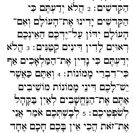
הַקְּדשִׁים׃
הֲלֹא יְדַעְתֶּם כִּי
2
הַקְּדשִׁים יָדִינוּ אֶת־​הָעוֹלָם וְאִם־​
הָעוֹלָם יִדּוֹן עַל־​יֶדְכֶם הַאֵינְכֶם
רְאוּיִם לָדִין דִּינִים קְטַנִּים׃
הֲלֹא
3
יְדַעְתֶּם כִּי נָדִין אֶת־​הַמַּלְאָכִים אַף
כִּי־​דִבְרֵי מָמוֹנוֹת׃
וְאַתֶּם כַּאֲשֶׁר
4
יֵשׁ־​לָכֶם דִּינֵי מָמוֹנוֹת מוֹשִׁיבִים
אַתֶּם אֶת־​הַנֶּחֱשָׁבִים לְאַיִן בַּקָּהָל
לְשֹׁפְטֵיכֶם׃
לְבָשְׁתְּכֶם אֹמֵר אֲנִי
5
אֶת־​זֹאת הֲכִי אֵין בָּכֶם חָכָם אֶחָד