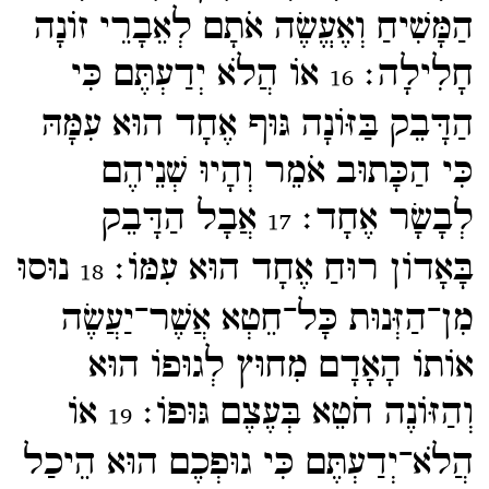
הַמָּשִׁיחַ וְאֶעֱשֶׂה אֹתָם לְאֵבָרֵי זוֹנָה
חָלִילָה׃
אוֹ הֲלֹא יְדַעְתֶּם כִּי
16
הַדָּבֵק בַּזּוֹנָה גּוּף אֶחָד הוּא עִמָּהּ
כִּי הַכָּתוּב אֹמֵר וְהָיוּ שְׁנֵיהֶם
לְבָשָׂר אֶחָד׃
אֲבָל הַדָּבֵק
17
בָּאָדוֹן רוּחַ אֶחָד הוּא עִמּוֹ׃
נוּסוּ
18
מִן־​הַזְּנוּת כָּל־​חֵטְא אֲשֶׁר־​יַעֲשֶׂה
אוֹתוֹ הָאָדָם מִחוּץ לְגוּפוֹ הוּא
וְהַזּוֹנֶה חֹטֵא בְּעֶצֶם גּוּפוֹ׃
אוֹ
19
הֲלֹא־​יְדַעְתֶּם כִּי גוּפְכֶם הוּא הֵיכַל