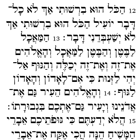
הַכֹּל הוּא בִרְשׁוּתִי אַךְ לֹא כָל־​
12
דָּבָר יוֹעִיל הַכֹּל הוּא בִרְשׁוּתִי אַךְ
לֹא יְשַׁעְבְּדֵנִי דָּבָר׃
הַמַּאֲכָל
13
לַבֶּטֶן וְהַבֶּטֶן לַמַּאֲכָל וְהָאֱלֹהִים
אֶת־​זֶה וְאֶת־​זֶה יְכַלֶּה וְהַגּוּף אַל־​
יְהִי לַזְּנוּת כִּי אִם־​לָאָדוֹן וְהָאָדוֹן
לַגּוּף׃
וְהָאֱלֹהִים הֵעִיר גַּם אֶת־​
14
אֲדֹנֵינוּ וְיָעִיר גַּם־​אֶתְכֶם בִּגְבוּרָתוֹ׃
הֲלֹא יְדַעְתֶּם כִּי גּוּפֹתֵיכֶם אֵבָרֵי
15
הַמָּשִׁיחַ הֵנָּה הֲכִי אֶקַּח אֶת־​אֵבָרֵי