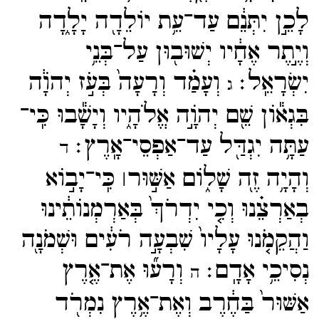
לָכֵ֣ן יִתְּנֵ֔ם עַד־​עֵ֥ת יוֹלֵדָ֖ה יָלָ֑דָה
וְיֶ֣תֶר אֶחָ֔יו יְשׁוּב֖וּן עַל־​בְּנֵ֥י
יִשְׂרָאֵֽל׃
וְעָמַ֗ד וְרָעָה֙ בְּעֹ֣ז יְהֹוָ֔ה
ג
בִּגְא֕וֹן שֵׁ֖ם יְהֹוָ֣ה אֱלֹהָ֑יו וְיָשָׁ֕בוּ כִּֽי־​
עַתָּ֥ה יִגְדַּ֖ל עַד־​אַפְסֵי־​אָֽרֶץ׃
ד
וְהָיָ֥ה זֶ֖ה שָׁל֑וֹם אַשּׁ֣וּר ׀ כִּֽי־​יָב֣וֹא
בְאַרְצֵ֗נוּ וְכִ֤י יִדְרֹךְ֙ בְּאַרְמְנוֹתֵ֔ינוּ
וַהֲקֵמֹ֤נוּ עָלָיו֙ שִׁבְעָ֣ה רֹעִ֔ים וּשְׁמֹנָ֖ה
נְסִיכֵ֥י אָדָֽם׃
וְרָע֞וּ אֶת־​אֶ֤רֶץ
ה
אַשּׁוּר֙ בַּחֶ֔רֶב וְאֶת־​אֶ֥רֶץ נִמְרֹ֖ד