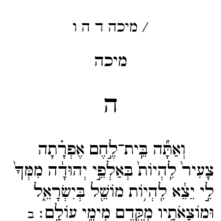
/
מיכה
ד
ה
ו
מיכה
ה
וְאַתָּ֞ה בֵּֽית־​לֶ֣חֶם אֶפְרָ֗תָה
צָעִיר֙ לִֽהְיוֹת֙ בְּאַלְפֵ֣י יְהוּדָ֔ה מִמְּךָ֙
לִ֣י יֵצֵ֔א לִֽהְי֥וֹת מוֹשֵׁ֖ל בְּיִשְׂרָאֵ֑ל
וּמוֹצָאֹתָ֥יו מִקֶּ֖דֶם מִימֵ֥י עוֹלָֽם׃
ב