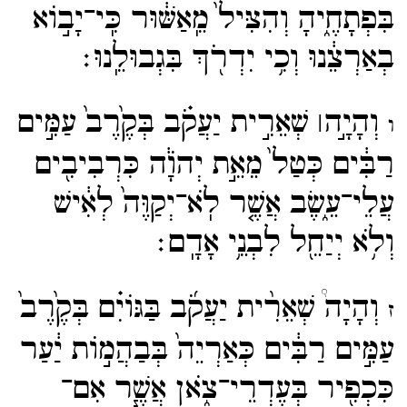
בִּפְתָחֶ֑יהָ וְהִצִּיל֙ מֵֽאַשּׁ֔וּר כִּֽי־​יָב֣וֹא
בְאַרְצֵ֔נוּ וְכִ֥י יִדְרֹ֖ךְ בִּגְבוּלֵֽנוּ׃
וְהָיָ֣ה ׀ שְׁאֵרִ֣ית יַעֲקֹ֗ב בְּקֶ֙רֶב֙ עַמִּ֣ים
ו
רַבִּ֔ים כְּטַל֙ מֵאֵ֣ת יְהֹוָ֔ה כִּרְבִיבִ֖ים
עֲלֵי־​עֵ֑שֶׂב אֲשֶׁ֤ר לֹֽא־​יְקַוֶּה֙ לְאִ֔ישׁ
וְלֹ֥א יְיַחֵ֖ל לִבְנֵ֥י אָדָֽם׃
וְהָיָה֩ שְׁאֵרִ֨ית יַעֲקֹ֜ב בַּגּוֹיִ֗ם בְּקֶ֙רֶב֙
ז
עַמִּ֣ים רַבִּ֔ים כְּאַרְיֵה֙ בְּבַהֲמ֣וֹת יַ֔עַר
כִּכְפִ֖יר בְּעֶדְרֵי־​צֹ֑אן אֲשֶׁ֧ר אִם־​