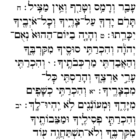
עָבַ֛ר וְרָמַ֥ס וְטָרַ֖ף וְאֵ֥ין מַצִּֽיל׃
ח
תָּרֹ֥ם יָדְךָ֖ עַל־​צָרֶ֑יךָ וְכׇל־​אֹיְבֶ֖יךָ
יִכָּרֵֽתוּ׃
וְהָיָ֤ה בַיּוֹם־​הַהוּא֙ נְאֻם־​
ט
יְהֹוָ֔ה וְהִכְרַתִּ֥י סוּסֶ֖יךָ מִקִּרְבֶּ֑ךָ
וְהַאֲבַדְתִּ֖י מַרְכְּבֹתֶֽיךָ׃
וְהִכְרַתִּ֖י
י
עָרֵ֣י אַרְצֶ֑ךָ וְהָרַסְתִּ֖י כׇּל־​
מִבְצָרֶֽיךָ׃
וְהִכְרַתִּ֥י כְשָׁפִ֖ים
יא
מִיָּדֶ֑ךָ וּֽמְעוֹנְﬞנִ֖ים לֹ֥א יִֽהְיוּ־​לָֽךְ׃
יב
וְהִכְרַתִּ֧י פְסִילֶ֛יךָ וּמַצֵּבוֹתֶ֖יךָ
מִקִּרְבֶּ֑ךָ וְלֹא־​תִשְׁתַּחֲוֶ֥ה ע֖וֹד