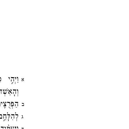
וַיְהִ֣י 
א
וְהָאַשְׁד
הַפְּרֻצִ֖
ב
לְהִלָּחֵ֣
ג