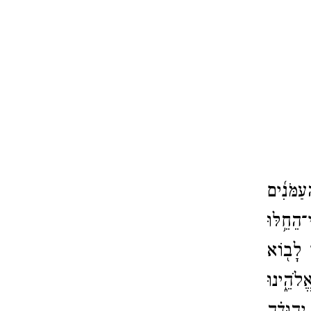
ַמֹּנִ֜ים
הֵחֵ֥לּוּ
֔ו לָב֖וֹא
ֱלֹהֵ֑ינוּ