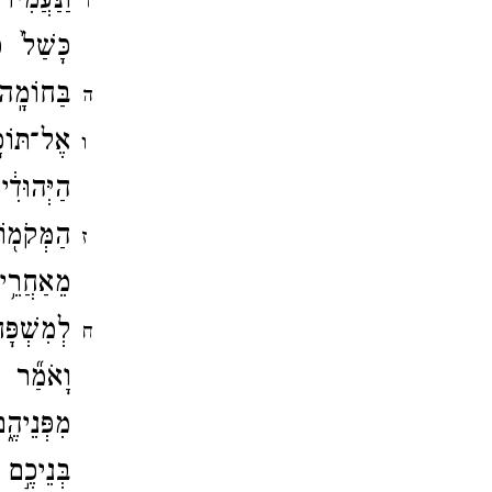
וַנַּעֲמִ֨
ד
כָּשַׁל֙ כ
בַּחוֹמָ
ה
אֶל־​תּוֹכ
ו
הַיְּהוּדִ
הַמְּקֹמ֖
ז
מֵאַחֲרֵ
לְמִשְׁפָּ
ח
וָאֹמַ֞ר 
מִפְּנֵיהֶ
בְּנֵיכֶ֣ם 