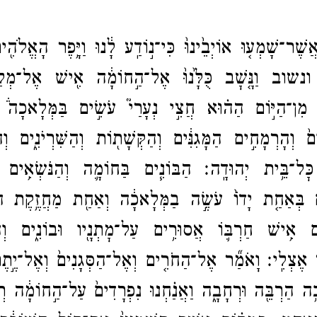
ַֽאֲשֶׁר־​שָׁמְע֤וּ אוֹיְבֵ֙ינוּ֙ כִּי־​נ֣וֹדַֽע לָ֔נוּ וַיָּ֥פֶר הָאֱלֹה
ונשוב וַנָּ֤שׇׁב כֻּלָּ֙נוּ֙ אֶל־​הַ֣חוֹמָ֔ה אִ֖ישׁ אֶל־​מְלַא
 מִן־​הַיּ֣וֹם הַה֗וּא חֲצִ֣י נְעָרַי֮ עֹשִׂ֣ים בַּמְּלָאכָה֒ ו
ם֙ וְהָרְמָחִ֣ים הַמָּגִנִּ֔ים וְהַקְּשָׁת֖וֹת וְהַשִּׁרְיֹנִ֑ים וְהַ֨
כׇּל־​בֵּ֥ית יְהוּדָֽה׃
הַבּוֹנִ֧ים בַּחוֹמָ֛ה וְהַנֹּשְׂאִ֥ים ב
ם בְּאַחַ֤ת יָדוֹ֙ עֹשֶׂ֣ה בַמְּלָאכָ֔ה וְאַחַ֖ת מַחֲזֶ֥קֶת הַש
ִ֔ים אִ֥ישׁ חַרְבּ֛וֹ אֲסוּרִ֥ים עַל־​מׇתְנָ֖יו וּבוֹנִ֑ים וְהַ
֖ר אֶצְלִֽי׃
וָאֹמַ֞ר אֶל־​הַחֹרִ֤ים וְאֶל־​הַסְּגָנִים֙ וְאֶל־​יֶ֣ת
֥ה הַרְבֵּ֖ה וּרְחָבָ֑ה וַאֲנַ֗חְנוּ נִפְרָדִים֙ עַל־​הַ֣חוֹמָ֔ה ר