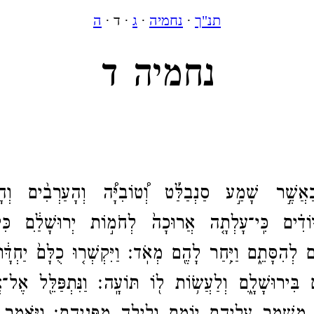
תנ"ך
·
נחמיה
·
ג
· ד ·
ה
נחמיה ד
כַאֲשֶׁ֣ר שָׁמַ֣ע סַנְבַלַּ֡ט וְ֠טוֹבִיָּ֠ה וְהָעַרְבִ֨ים וְהָע
ּוֹדִ֗ים כִּֽי־​עָלְתָ֤ה אֲרוּכָה֙ לְחֹמ֣וֹת יְרוּשָׁלַ֔‍ִם כִּי־​
ים לְהִסָּתֵ֑ם וַיִּ֥חַר לָהֶ֖ם מְאֹֽד׃
וַיִּקְשְׁר֤וּ כֻלָּם֙ יַחְדָּ
ם בִּירוּשָׁלָ֑‍ִם וְלַעֲשׂ֥וֹת ל֖וֹ תּוֹעָֽה׃
וַנִּתְפַּלֵּ֖ל אֶל־​א