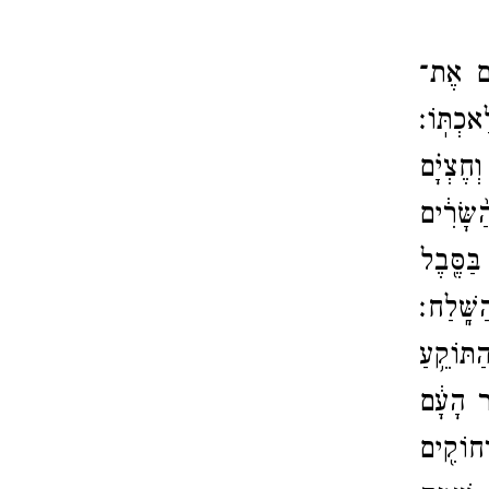
ִ֖ים אֶת־​
כְתּֽוֹ׃
ְחֶצְיָ֗ם
שָּׂרִ֔ים
ַּסֶּ֖בֶל
ָּֽׁלַח׃
תּוֹקֵ֥עַ
ֶר הָעָ֔ם
ְחוֹקִ֖ים