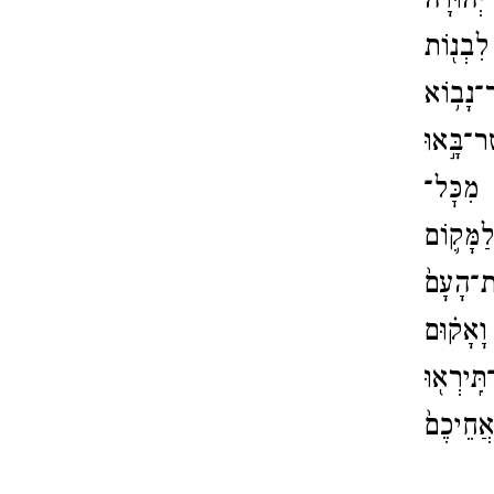
 יְהוּדָ֗ה
לִבְנ֖וֹת
־​נָב֥וֹא
ֶר־​בָּ֣אוּ
 מִכׇּל־​
לַמָּק֛וֹם
​הָעָם֙
וָאָק֗וּם
ִֽירְא֖וּ
אֲחֵיכֶם֙