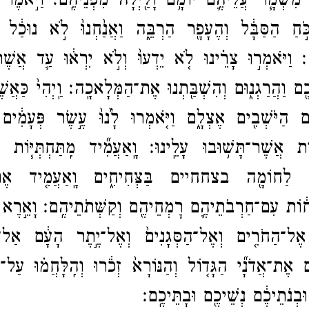
יד מִשְׁמָ֧ר עֲלֵיהֶ֛ם יוֹמָ֥ם וָלַ֖יְלָה מִפְּנֵיהֶֽם׃
וַיֹּ֣אמֶר
ֹּ֣חַ הַסַּבָּ֔ל וְהֶעָפָ֖ר הַרְבֵּ֑ה וַאֲנַ֙חְנוּ֙ לֹ֣א נוּכַ֔ל 
ֽה׃
וַיֹּאמְר֣וּ צָרֵ֗ינוּ לֹ֤א יֵדְעוּ֙ וְלֹ֣א יִרְא֔וּ עַ֛ד אֲשֶׁר
ָ֖ם וַהֲרַגְנ֑וּם וְהִשְׁבַּ֖תְנוּ אֶת־​הַמְּלָאכָֽה׃
וַֽיְהִי֙ כַּאֲשׁ
֔ים הַיֹּשְׁבִ֖ים אֶצְלָ֑ם וַיֹּ֤אמְרוּ לָ֙נוּ֙ עֶ֣שֶׂר פְּעָמִ֔ים
וֹת אֲשֶׁר־​תָּשׁ֥וּבוּ עָלֵֽינוּ׃
וָֽאַעֲמִ֞יד מִֽתַּחְתְּיּ֧וֹת 
֥י לַחוֹמָ֖ה בצחחיים בַּצְּחִיחִ֑ים וָֽאַעֲמִ֤יד אֶת־
ח֔וֹת עִם־​חַרְבֹתֵיהֶ֛ם רׇמְחֵיהֶ֖ם וְקַשְּׁתֹתֵיהֶֽם׃
וָאֵ֣רֶא 
אֶל־​הַחֹרִ֤ים וְאֶל־​הַסְּגָנִים֙ וְאֶל־​יֶ֣תֶר הָעָ֔ם אַל־​תּ
֑ם אֶת־​אֲדֹנָ֞י הַגָּד֤וֹל וְהַנּוֹרָא֙ זְכֹ֔רוּ וְהִֽלָּחֲמ֗וּ עַל־​
וּבְנֹתֵיכֶ֔ם נְשֵׁיכֶ֖ם וּבָתֵּיכֶֽם׃