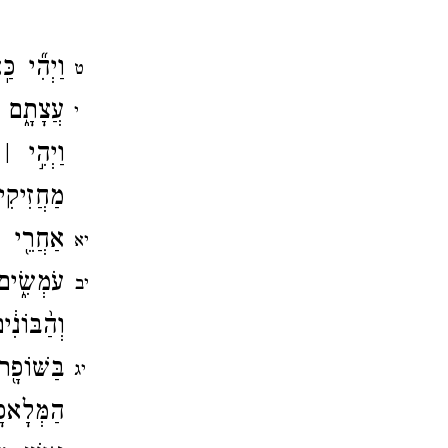
וַיְהִ֞י כּ
ט
עֲצָתָ֑ם 
י
וַיְהִ֣י ׀
מַחֲזִיקִי
אַחֲרֵ֖י 
יא
עֹמְשִׂ֑י
יב
וְהַ֨בּוֹנ
בַּשּׁוֹפָ
יג
הַמְּלָאכָ