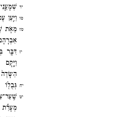
שְׁמָעֵ֑נִי
יד
וַיַּ֧עַן 
טו
מֵאֹ֧ת שֶׁ
טז
אַבְרָהָם֮
דִּבֶּ֖ר ב
יז
וַיָּ֣קׇם
הַשָּׂדֶה֙
גְּבֻל֖וֹ
יח
שַֽׁעַר־​ע
יט
מְעָרַ֞ת 