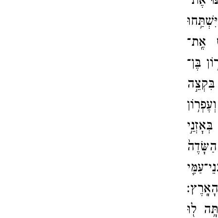
ּוּ אֶת־​
שְׁתַּ֥חוּ
ׁ אֶֽת־​
וֹן בֶּן־​
בִּקְצֵ֣ה
וְעֶפְר֥וֹן
ְאׇזְנֵ֣י
הַשָּׂדֶה֙
־​עַמִּ֛י
הָאָֽרֶץ׃
ָּ֥ה ל֖וּ