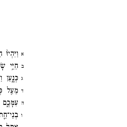
וַיִּהְיוּ
א
חַיֵּ֥י ש
ב
כְּנָ֑עַן 
ג
מֵעַ֖ל פְּ
ד
עִמָּכֶ֑ם ת
ה
בְנֵי־​חֵ
ו