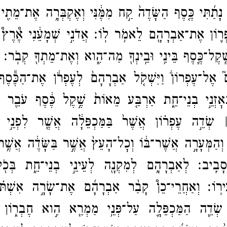
 נָתַ֜תִּי כֶּ֤סֶף הַשָּׂדֶה֙ קַ֣ח מִמֶּ֔נִּי וְאֶקְבְּרָ֥ה אֶת־​מֵתִ֖י
עֶפְר֛וֹן אֶת־​אַבְרָהָ֖ם לֵאמֹ֥ר לֽוֹ׃
אֲדֹנִ֣י שְׁמָעֵ֔נִי אֶ֩רֶץ֩
ֽקֶל־​כֶּ֛סֶף בֵּינִ֥י וּבֵֽינְךָ֖ מַה־​הִ֑וא וְאֶת־​מֵתְךָ֖ קְבֹֽר׃
 אֶל־​עֶפְרוֹן֒ וַיִּשְׁקֹ֤ל אַבְרָהָם֙ לְעֶפְרֹ֔ן אֶת־​הַכֶּ֕סֶ
ְּאׇזְנֵ֣י בְנֵי־​חֵ֑ת אַרְבַּ֤ע מֵאוֹת֙ שֶׁ֣קֶל כֶּ֔סֶף עֹבֵ֖ר ל
 ׀ שְׂדֵ֣ה עֶפְר֗וֹן אֲשֶׁר֙ בַּמַּכְפֵּלָ֔ה אֲשֶׁ֖ר לִפְנֵ֣י 
 וְהַמְּעָרָ֣ה אֲשֶׁר־​בּ֔וֹ וְכׇל־​הָעֵץ֙ אֲשֶׁ֣ר בַּשָּׂדֶ֔ה אֲשֶׁ֥ר
 סָבִֽיב׃
לְאַבְרָהָ֥ם לְמִקְנָ֖ה לְעֵינֵ֣י בְנֵי־​חֵ֑ת בְּכֹ֖ל
ִירֽוֹ׃
וְאַחֲרֵי־​כֵן֩ קָבַ֨ר אַבְרָהָ֜ם אֶת־​שָׂרָ֣ה אִשְׁתּ֗
שְׂדֵ֧ה הַמַּכְפֵּלָ֛ה עַל־​פְּנֵ֥י מַמְרֵ֖א הִ֣וא חֶבְר֑וֹן ב