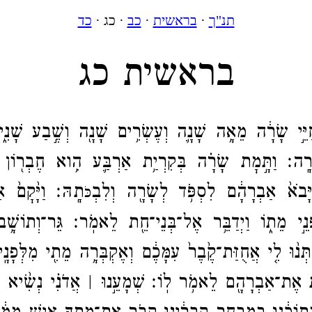
תנ"ך
·
בראשית
·
כב
· כג ·
כד
בראשית כג
֙ חַיֵּ֣י שָׂרָ֔ה מֵאָ֥ה שָׁנָ֛ה וְעֶשְׂרִ֥ים שָׁנָ֖ה וְשֶׁ֣בַע שָׁנִ֑
ָׂרָֽה׃
וַתָּ֣מׇת שָׂרָ֗ה בְּקִרְיַ֥ת אַרְבַּ֛ע הִ֥וא חֶבְר֖וֹן 
וַיָּבֹא֙ אַבְרָהָ֔ם לִסְפֹּ֥ד לְשָׂרָ֖ה וְלִבְ
תָֽהּ׃
וַיָּ֙קׇם֙ 
כֹּ
נֵ֣י מֵת֑וֹ וַיְדַבֵּ֥ר אֶל־​בְּנֵי־​חֵ֖ת לֵאמֹֽר׃
גֵּר־​וְתוֹשָׁ֥
ְּנ֨וּ לִ֤י אֲחֻזַּת־​קֶ֙בֶר֙ עִמָּכֶ֔ם וְאֶקְבְּרָ֥ה מֵתִ֖י מִלְּפָנָ
֛ת אֶת־​אַבְרָהָ֖ם לֵאמֹ֥ר לֽוֹ׃
שְׁמָעֵ֣נוּ ׀ אֲדֹנִ֗י נְשִׂ֨יא 