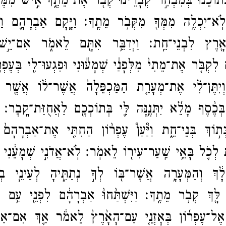
ְתוֹכֵ֔נוּ בְּמִבְחַ֣ר קְבָרֵ֔ינוּ קְבֹ֖ר אֶת־​מֵתֶ֑ךָ אִ֣ישׁ מִמֶּ֔נ
ֹֽא־​יִכְלֶ֥ה מִמְּךָ֖ מִקְּבֹ֥ר מֵתֶֽךָ׃
וַיָּ֧קׇם אַבְרָהָ֛ם וַיִּ
אָ֖רֶץ לִבְנֵי־​חֵֽת׃
וַיְדַבֵּ֥ר אִתָּ֖ם לֵאמֹ֑ר אִם־​יֵ֣ש
 לִקְבֹּ֤ר אֶת־​מֵתִי֙ מִלְּפָנַ֔י שְׁמָע֕וּנִי וּפִגְעוּ־​לִ֖י בְּעֶפְר֥
וְיִתֶּן־​לִ֗י אֶת־​מְעָרַ֤ת הַמַּכְפֵּלָה֙ אֲשֶׁר־​ל֔וֹ אֲשֶׁ֖ר 
בְּכֶ֨סֶף מָלֵ֜א יִתְּנֶ֥נָּה לִּ֛י בְּתוֹכְכֶ֖ם לַאֲחֻזַּת־​קָֽבֶר׃
ְת֣וֹךְ בְּנֵי־​חֵ֑ת וַיַּ֩עַן֩ עֶפְר֨וֹן הַחִתִּ֤י אֶת־​אַבְרָהָם֙ בּ
ת לְכֹ֛ל בָּאֵ֥י שַֽׁעַר־​עִיר֖וֹ לֵאמֹֽר׃
לֹֽא־​אֲדֹנִ֣י שְׁמָעֵ֔נִי 
לָ֔ךְ וְהַמְּעָרָ֥ה אֲשֶׁר־​בּ֖וֹ לְךָ֣ נְתַתִּ֑יהָ לְעֵינֵ֧י בְנֵי
ָ לָּ֖ךְ קְבֹ֥ר מֵתֶֽךָ׃
וַיִּשְׁתַּ֙חוּ֙ אַבְרָהָ֔ם לִפְנֵ֖י עַ֥ם 
ר אֶל־​עֶפְר֜וֹן בְּאׇזְנֵ֤י עַם־​הָאָ֙רֶץ֙ לֵאמֹ֔ר אַ֛ךְ אִם־​אַת