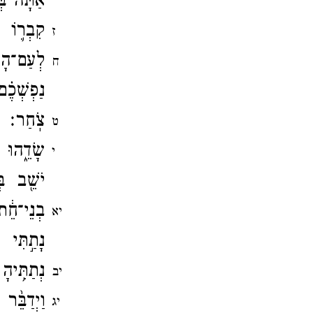
אַתָּה֙ בּ
קִבְר֛וֹ ל
ז
לְעַם־​הָ
ח
נַפְשְׁכֶ֗ם
צֹֽחַר׃
ט
שָׂדֵ֑הוּ 
י
יֹשֵׁ֖ב בּ
בְנֵי־​חֵ֔
יא
נָתַ֣תִּי 
נְתַתִּ֥יה
יב
וַיְדַבֵּ֨
יג