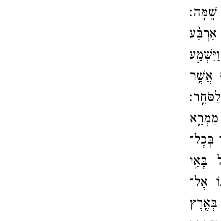
 שָֽׁמָּה׃
 אַרְבַּ֨ע
וַיִּשְׁמַ֣ע
ף אֲשֶׁ֥ר
ַסֹּחֵֽר׃
מַמְרֵ֑א
 בְּכׇל־​
 בָּאֵ֥י
וֹ אֶל־​
ְּאֶ֖רֶץ