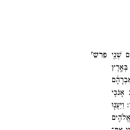
פרש'
ים שְׁנֵ֖י
בְּאֶ֣רֶץ
אַבְרָהָ֔ם
ב אָנֹכִ֖י
ֽי׃
וַיַּעֲנ֧וּ
אֱלֹהִ֤ים