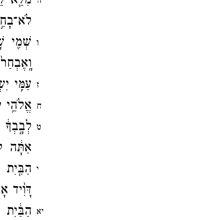
מִלֵּ֖א 
ה
לֹא־​בָחַ֣
שְׁמִ֖י שׁ
ו
וָֽאֶבְחַר֙
עַמִּ֥י יִ
ז
אֱלֹהֵ֥י י
ח
לְבָ֣בְךָ֔
ט
אַתָּ֔ה לֹ
הַבַּ֖יִת 
י
דָּוִ֨יד אָ
הַבַּ֔יִת
יא