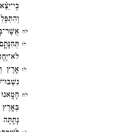
כִּֽי־​יֵצ
וְהִתְפַּֽ
אֲשֶׁר־​בּ
לה
תְּחִנָּתָ
לו
לֹא־​יֶחֱט
אֶ֥רֶץ ר
לז
נִשְׁבּוּ־
חָטָ֥אנוּ 
לח
בְּאֶ֥רֶץ 
נָתַ֣תָּה 