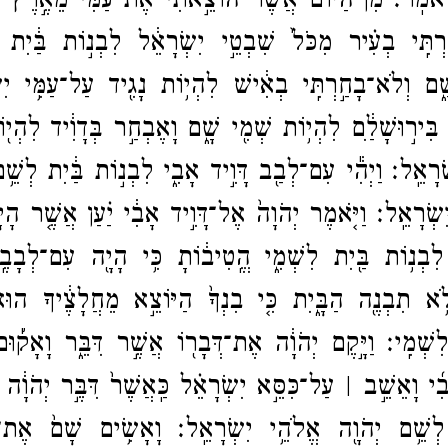
לֵאמֹֽר׃
מִן־​הַיּ֗וֹם אֲשֶׁ֨ר הוֹצֵ֣אתִי אֶת־​עַמִּי֮ מֵאֶ֣רֶץ מִ
רְתִּֽי בְעִ֗יר מִכֹּל֙ שִׁבְטֵ֣י יִשְׂרָאֵ֔ל לִבְנ֣וֹת בַּ֔יִת 
ָ֑ם וְלֹא־​בָחַ֣רְתִּֽי בְאִ֔ישׁ לִהְי֥וֹת נָגִ֖יד עַל־​עַמִּ֥י יִש
 בִּיר֣וּשָׁלַ֔‍ִם לִהְי֥וֹת שְׁמִ֖י שָׁ֑ם וָאֶבְחַ֣ר בְּדָוִ֔יד לִהְי
שְׂרָאֵֽל׃
וַיְהִ֕י עִם־​לְבַ֖ב דָּוִ֣יד אָבִ֑י לִבְנ֣וֹת בַּ֔יִת לְשֵׁ֥
ִשְׂרָאֵֽל׃
וַיֹּ֤אמֶר יְהֹוָה֙ אֶל־​דָּוִ֣יד אָבִ֔י יַ֗עַן אֲשֶׁ֤ר הָ
 לִבְנ֥וֹת בַּ֖יִת לִשְׁמִ֑י הֱֽטִיב֔וֹתָ כִּ֥י הָיָ֖ה עִם־​לְבָב
֥א תִבְנֶ֖ה הַבָּ֑יִת כִּ֤י בִנְךָ֙ הַיּוֹצֵ֣א מֵחֲלָצֶ֔יךָ הוּא־
לִשְׁמִֽי׃
וַיָּ֣קֶם יְהֹוָ֔ה אֶת־​דְּבָר֖וֹ אֲשֶׁ֣ר דִּבֵּ֑ר וָאָק֡וּ
בִ֜י וָאֵשֵׁ֣ב ׀ עַל־​כִּסֵּ֣א יִשְׂרָאֵ֗ל כַּֽאֲשֶׁר֙ דִּבֶּ֣ר יְהֹוָ֔ה 
 לְשֵׁ֥ם יְהֹוָ֖ה אֱלֹהֵ֥י יִשְׂרָאֵֽל׃
וָאָשִׂ֥ים שָׁם֙ אֶת־​ה