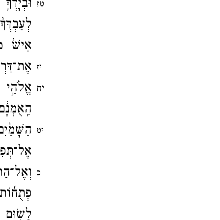
וּבְיָדְךָ֥
טז
לְעַבְדְּך
אִישׁ֙ מִל
אֶת־​דַּרְ
יז
אֱלֹהֵ֣י יִ
יח
הַֽאֻמְנָ֔
הַשָּׁמַ֙יִ
יט
אֶל־​תְּפִל
וְאֶל־​הַ
כ
פְתֻח֜וֹת 
לָשׂ֥וּם ש