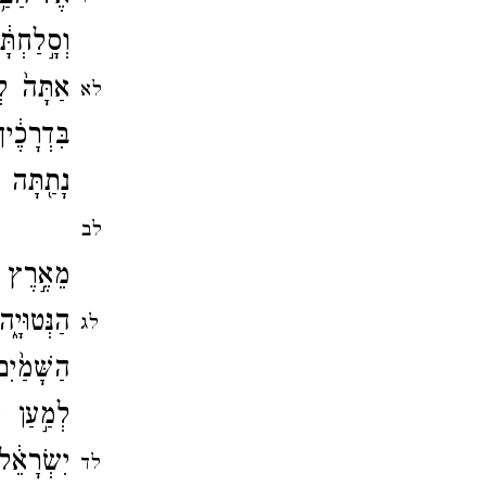
וְסָ֣לַחְת
אַתָּה֙ לְ
לא
בִּדְרָכֶ֔
נָתַ֖תָּה ל
וְגַ֣ם אֶ
לב
מֵאֶ֣רֶץ ר
הַנְּטוּיָ֑
לג
הַשָּׁמַ֙יִ
לְמַ֣עַן י
יִשְׂרָאֵ֔
לד