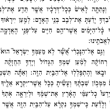
ָּ֔ וְנָתַתָּ֤ה לָאִישׁ֙ כְּכׇל־​דְּרָכָ֔יו אֲשֶׁ֥ר תֵּדַ֖ע אֶת־​לְבָב
בַדְּךָ֣ יָדַ֔עְתָּ אֶת־​לְבַ֖ב בְּנֵ֥י הָאָדָֽם׃
לְמַ֣עַן יִירָא֗וּךָ
יךָ כׇּ֨ל־​הַיָּמִ֔ים אֲשֶׁר־​הֵ֥ם חַיִּ֖ים עַל־​פְּנֵ֣י הָאֲדָמָ֑
ַאֲבֹתֵֽינוּ׃
ל־​הַנׇּכְרִ֗י אֲ֠שֶׁ֠ר לֹ֥א מֵעַמְּךָ֣ יִשְׂרָאֵל֮ הוּא֒ 
ְחוֹקָ֗ה לְמַ֨עַן שִׁמְךָ֤ הַגָּדוֹל֙ וְיָדְךָ֣ הַחֲזָקָ֔ה וּֽז
ה וּבָ֥אוּ וְהִֽתְפַּֽלְל֖וּ אֶל־​הַבַּ֥יִת הַזֶּֽה׃
וְאַתָּ֞ה תִּשְׁמ
ם֙ מִמְּכ֣וֹן שִׁבְתֶּ֔ךָ וְעָשִׂ֕יתָ כְּכֹ֛ל אֲשֶׁר־​יִקְרָ֥א אֵלֶ֖יךָ ה
ֵדְעוּ֩ כׇל־​עַמֵּ֨י הָאָ֜רֶץ אֶת־​שְׁמֶ֗ךָ וּלְיִרְאָ֤ה אֹֽתְךָ֙ כּ
ל וְלָדַ֕עַת כִּֽי־​שִׁמְךָ֣ נִקְרָ֔א עַל־​הַבַּ֥יִת הַזֶּ֖ה אֲשֶׁ֥ר ב