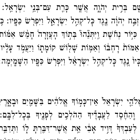
ָׁ֖ם בְּרִ֣ית יְהֹוָ֑ה אֲשֶׁ֥ר כָּרַ֖ת עִם־​בְּנֵ֥י יִשְׂרָאֵֽל
זְבַּ֣ח יְהֹוָ֔ה נֶ֖גֶד כׇּל־​קְהַ֣ל יִשְׂרָאֵ֑ל וַיִּפְרֹ֖שׂ כַּפָּֽיו׃
כִּ
ִּיּ֣וֹר נְחֹ֗שֶׁת וַֽיִּתְּנֵ֘הוּ֮ בְּת֣וֹךְ הָעֲזָרָה֒ חָמֵ֨שׁ אַמּ֜וֹת
ַמּוֹת֙ רׇחְבּ֔וֹ וְאַמּ֥וֹת שָׁל֖וֹשׁ קוֹמָת֑וֹ וַיַּעֲמֹ֣ד עָלָ֗יו וַ
ָּיו֙ נֶ֚גֶד כׇּל־​קְהַ֣ל יִשְׂרָאֵ֔ל וַיִּפְרֹ֥שׂ כַּפָּ֖יו הַשָּׁמָֽיְמָה׃
ֱלֹהֵ֤י יִשְׂרָאֵל֙ אֵין־​כָּמ֣וֹךָ אֱלֹהִ֔ים בַּשָּׁמַ֖יִם וּבָאָ֑רֶ
 וְֽהַחֶ֔סֶד לַעֲבָדֶ֕יךָ הַהֹלְכִ֥ים לְפָנֶ֖יךָ בְּכׇל־​לִבָּֽ
 לְעַבְדְּךָ֙ דָּוִ֣יד אָבִ֔י אֵ֥ת אֲשֶׁר־​דִּבַּ֖רְתָּ ל֑וֹ וַתְּדַבֵּ֥ר