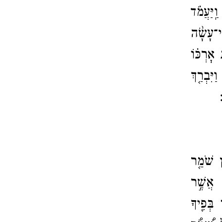
׃
וַֽיַּעֲמֹ֗ד
ֽי־​עָשָׂ֨ה
 אׇרְכּ֗וֹ
יִּבְרַ֤ךְ
ץ שֹׁמֵ֤ר
ם׃
אֲשֶׁ֣ר
 בְּפִ֛יךָ