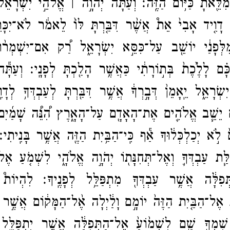
 מִלֵּ֖אתָ כַּיּ֥וֹם הַזֶּֽה׃
וְעַתָּ֞ה יְהֹוָ֣ה ׀ אֱלֹהֵ֣י יִשְׂרָאֵ֗ל
ָ֨ דָוִ֤יד אָבִי֙ אֵת֩ אֲשֶׁ֨ר דִּבַּ֤רְתָּ לּוֹ֙ לֵאמֹ֔ר לֹא־​יִכָּר
ְּפָנַ֔י יוֹשֵׁ֖ב עַל־​כִּסֵּ֣א יִשְׂרָאֵ֑ל רַ֠ק אִם־​יִשְׁמְר֨וּ
כָּ֗ם לָלֶ֙כֶת֙ בְּת֣וֹרָתִ֔י כַּאֲשֶׁ֥ר הָלַ֖כְתָּ לְפָנָֽי׃
וְעַתָּ֕
שְׂרָאֵ֑ל יֵֽאָמֵן֙ דְּבָ֣רְךָ֔ אֲשֶׁ֥ר דִּבַּ֖רְתָּ לְעַבְדְּךָ֥ לְדָ
ם יֵשֵׁ֧ב אֱלֹהִ֛ים אֶת־​הָאָדָ֖ם עַל־​הָאָ֑רֶץ הִ֠נֵּ֠ה שָׁמַ֜יִם 
ם֙ לֹ֣א יְכַלְכְּל֔וּךָ אַ֕ף כִּֽי־​הַבַּ֥יִת הַזֶּ֖ה אֲשֶׁ֥ר בָּנִֽיתִ
ַּ֧ת עַבְדְּךָ֛ וְאֶל־​תְּחִנָּת֖וֹ יְהֹוָ֣ה אֱלֹהָ֑י לִשְׁמֹ֤עַ אֶל־​
תְּפִלָּ֔ה אֲשֶׁ֥ר עַבְדְּךָ֖ מִתְפַּלֵּ֥ל לְפָנֶֽיךָ׃
לִהְיוֹת֩ 
אֶל־​הַבַּ֤יִת הַזֶּה֙ יוֹמָ֣ם וָלַ֔יְלָה אֶ֨ל־​הַמָּק֔וֹם אֲשֶׁ֣ר א
ִׁמְךָ֖ שָׁ֑ם לִשְׁמ֙וֹעַ֙ אֶל־​הַתְּפִלָּ֔ה אֲשֶׁ֣ר יִתְפַּלֵּ֣ל ע