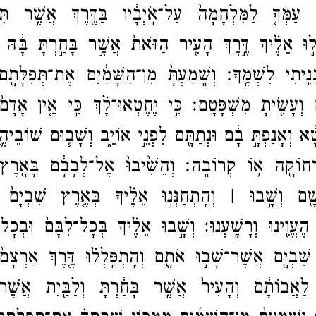
ֵ֨א עַמְּךָ֤ לַמִּלְחָמָה֙ עַל־​אֹ֣יְבָ֔יו בַּדֶּ֖רֶךְ אֲשֶׁ֣ר תִּ
לְל֣וּ אֵלֶ֗יךָ דֶּ֣רֶךְ הָעִ֤יר הַזֹּאת֙ אֲשֶׁ֣ר בָּחַ֣רְתָּ בָּ֔הּ ו
ָנִ֥יתִי לִשְׁמֶֽךָ׃
וְשָֽׁמַעְתָּ֙ מִן־​הַשָּׁמַ֔יִם אֶת־​תְּפִלָּתָ
֑ם וְעָשִׂ֖יתָ מִשְׁפָּטָֽם׃
כִּ֣י יֶחֶטְאוּ־​לָ֗ךְ כִּ֣י אֵ֤ין אָדָם
ָ֔א וְאָנַפְתָּ֣ בָ֔ם וּנְתַתָּ֖ם לִפְנֵ֣י אוֹיֵ֑ב וְשָׁב֧וּם שׁוֹבֵיה
ְחוֹקָ֖ה א֥וֹ קְרוֹבָֽה׃
וְהֵשִׁ֙יבוּ֙ אֶל־​לְבָבָ֔ם בָּאָ֖רֶ
​שָׁ֑ם וְשָׁ֣בוּ ׀ וְהִֽתְחַנְּנ֣וּ אֵלֶ֗יךָ בְּאֶ֤רֶץ שִׁבְיָם
הֶעֱוִ֖ינוּ וְרָשָֽׁעְנוּ׃
וְשָׁ֣בוּ אֵלֶ֗יךָ בְּכׇל־​לִבָּם֙ וּבְכׇל־​
שִׁבְיָ֖ם אֲשֶׁר־​שָׁב֣וּ אֹתָ֑ם וְהִֽתְפַּֽלְל֗וּ דֶּ֤רֶךְ אַרְצָם
לַאֲבוֹתָ֔ם וְהָעִיר֙ אֲשֶׁ֣ר בָּחַ֔רְתָּ וְלַבַּ֖יִת אֲשֶׁר־​ב