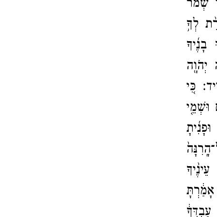
 שְׁ֠מֹ֠ר
ֵ֨ת לְךָ֥
 בָנֶ֜יךָ
ה יְהֹוָ֖ה
וִֽיד׃
כִּ֚י
וּשְׁמֵ֤י
י׃
וּפָנִ֜יתָ
הָֽרִנָּה֙
עֵינֶ֨יךָ
ָמַ֔רְתָּ
ַבְדְּךָ֔