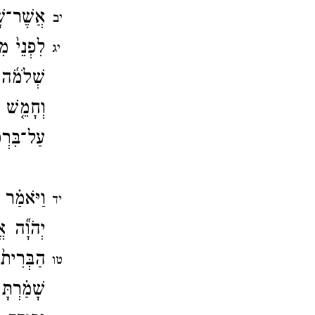
אֲשֶׁר־​ש
יב
לִפְנֵי֙ מִ
יג
שְׁלֹמֹ֜ה כ
וְחָמֵ֤שׁ א
עַל־​בִּרְכ
וַיֹּאמַ֗ר
יד
יְהֹוָ֞ה א
הַבְּרִית֙
טו
שָׁמַ֗רְתָּ