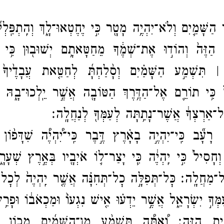
 הַשָּׁמַ֛יִם וְלֹא־​יִהְיֶ֥ה מָטָ֖ר כִּ֣י יֶחֶטְאוּ־​לָ֑ךְ וְהִֽתְפַּֽלְ
 הַזֶּה֙ וְהוֹד֣וּ אֶת־​שְׁמֶ֔ךָ מֵחַטָּאתָ֥ם יְשׁוּב֖וּן כִּ֥י 
׀ תִּשְׁמַ֣ע הַשָּׁמַ֗יִם וְסָ֨לַחְתָּ֜ לְחַטַּ֤את עֲבָדֶ֙יךָ֙ ו
ל כִּ֥י תוֹרֵ֛ם אֶל־​הַדֶּ֥רֶךְ הַטּוֹבָ֖ה אֲשֶׁ֣ר יֵֽלְכוּ־​בָ֑הּ וְנ
ל־​אַרְצְךָ֔ אֲשֶׁר־​נָתַ֥תָּה לְעַמְּךָ֖ לְנַחֲלָֽה׃
ִֽי־​יִהְיֶ֣ה בָאָ֗רֶץ דֶּ֣בֶר כִּֽי־​יִ֠הְיֶ֠ה שִׁדָּפ֨וֹן וְי
ְחָסִיל֙ כִּ֣י יִֽהְיֶ֔ה כִּ֧י יָצַר־​ל֛וֹ אֹיְבָ֖יו בְּאֶ֣רֶץ שְׁעָרָ
ׇֽל־​מַחֲלָֽה׃
כׇּל־​תְּפִלָּ֣ה כׇל־​תְּחִנָּ֗ה אֲשֶׁ֤ר יִֽהְיֶה֙ לְכׇל־
מְּךָ֣ יִשְׂרָאֵ֑ל אֲשֶׁ֣ר יֵדְע֗וּ אִ֤ישׁ נִגְעוֹ֙ וּמַכְאֹב֔וֹ וּפָרַ֥שׂ
ַ֥יִת הַזֶּֽה׃
וְ֠אַתָּ֠ה תִּשְׁמַ֨ע מִן־​הַשָּׁמַ֜יִם מְכ֤וֹן שִׁ