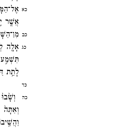
אֶל־​הַמּ
כא
אֲשֶׁ֥ר יִֽ
מִן־​הַשָּׁ
כב
אָלָ֖ה לְה
כג
תִּשְׁמַ֣ע 
לָתֵ֥ת דַּר
וְֽאִם־​י
כד
וְשָׁ֙בוּ֙
כה
וְאַתָּה֙ 
וַהֲשֵֽׁיב