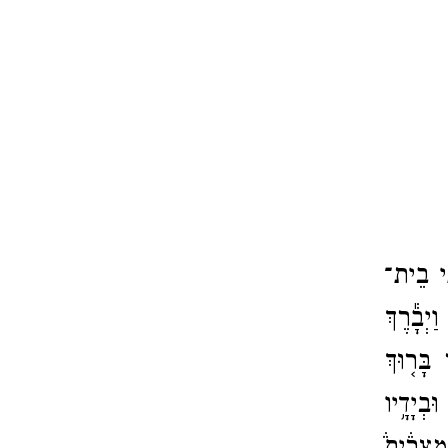
תִי בֵית־​
וַיְבָ֕רֶךְ
 בָּר֤וּךְ
בְיָדָ֥יו