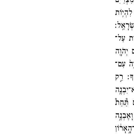
צְרַ֒יִם֒
לִהְי֥וֹת
ְׂרָאֵֽל׃
֖וֹת עַל־​
ם יְהֹוָ֖ה
יָה֙ עִם־​
ֶֽךָ׃
רַ֣ק
​יִבְנֶ֥ה
ם תַּ֩חַת֩
וָאֶבְנֶ֣ה
ָ֣אָר֔וֹן