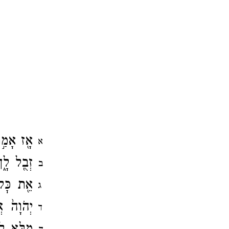
אָ֖ז אָמַ֣
א
זְבֻ֖ל לָ֑
ב
אֵ֖ת כׇּל
ג
יְהֹוָה֙ א
ד