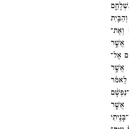
שְׁלָחֵ֑ם
ְהַבַּ֖יִת
֖ם וְאֶת־​
֙ אֲשֶׁ֣ר
ֶ֛ם אֶל־​
ץ אֲשֶׁ֣ר
֙ לֵאמֹ֔ר
נַפְשָׁ֔ם
֙ אֲשֶׁ֣ר
ָּנִ֥יתִי