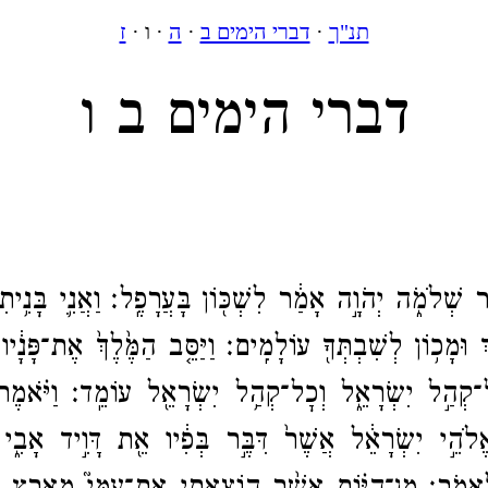
תנ"ך
·
דברי הימים ב
·
ה
· ו ·
ז
דברי הימים ב ו
ר שְׁלֹמֹ֑ה יְהֹוָ֣ה אָמַ֔ר לִשְׁכּ֖וֹן בָּעֲרָפֶֽל׃
וַאֲנִ֛י בָּנִ֥י
ךְ וּמָכ֥וֹן לְשִׁבְתְּךָ֖ עוֹלָמִֽים׃
וַיַּסֵּ֤ב הַמֶּ֙לֶךְ֙ אֶת־​פָּנָ֔יו 
־​קְהַ֣ל יִשְׂרָאֵ֑ל וְכׇל־​קְהַ֥ל יִשְׂרָאֵ֖ל עוֹמֵֽד׃
וַיֹּ֗אמֶר
ֱלֹהֵ֣י יִשְׂרָאֵ֔ל אֲשֶׁר֙ דִּבֶּ֣ר בְּפִ֔יו אֵ֖ת דָּוִ֣יד אָבִ֑י וּ