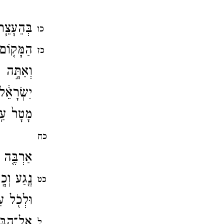
בְּהֵעָצֵ֧ר
כו
הַמָּק֤וֹם
כז
וְאַתָּ֣ה 
יִשְׂרָאֵ֔
מָטָר֙ עַֽ
רָעָ֞ב כּ
כח
אַרְבֶּ֤ה ו
נֶ֖גַע וְכ
כט
וּלְכֹ֖ל עַ
אֶל־​הַבּ
ל