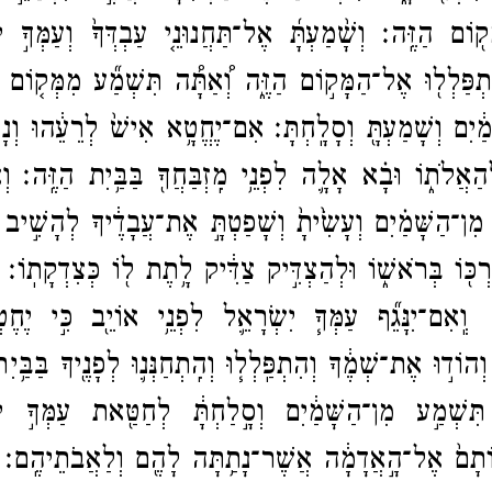
ָק֖וֹם הַזֶּֽה׃
וְשָׁ֨מַעְתָּ֜ אֶל־​תַּחֲנוּנֵ֤י עַבְדְּךָ֙ וְעַמְּךָ֣ י
תְפַּלְל֖וּ אֶל־​הַמָּק֣וֹם הַזֶּ֑ה וְ֠אַתָּ֠ה תִּשְׁמַ֞ע מִמְּק֤וֹם ש
מַ֔יִם וְשָׁמַעְתָּ֖ וְסָלָֽחְתָּ׃
אִם־​יֶחֱטָ֥א אִישׁ֙ לְרֵעֵ֔הוּ וְנָש
ַאֲלֹת֑וֹ וּבָ֗א אָלָ֛ה לִפְנֵ֥י מִֽזְבַּחֲךָ֖ בַּבַּ֥יִת הַזֶּֽה׃
וְ
מִן־​הַשָּׁמַ֗יִם וְעָשִׂ֙יתָ֙ וְשָׁפַטְתָּ֣ אֶת־​עֲבָדֶ֔יךָ לְהָשִׁ֣יב
ְכּ֖וֹ בְּרֹאשׁ֑וֹ וּלְהַצְדִּ֣יק צַדִּ֔יק לָ֥תֶת ל֖וֹ כְּצִדְקָתֽוֹ׃
ִנָּגֵ֞ף עַמְּךָ֧ יִשְׂרָאֵ֛ל לִפְנֵ֥י אוֹיֵ֖ב כִּ֣י יֶחֶטְאו
 וְהוֹד֣וּ אֶת־​שְׁמֶ֔ךָ וְהִתְפַּֽלְל֧וּ וְהִֽתְחַנְּנ֛וּ לְפָנֶ֖יךָ בַּבַּ֥י
תִּשְׁמַ֣ע מִן־​הַשָּׁמַ֔יִם וְסָ֣לַחְתָּ֔ לְחַטַּ֖את עַמְּךָ֣ יִ
וֹתָם֙ אֶל־​הָ֣אֲדָמָ֔ה אֲשֶׁר־​נָתַ֥תָּה לָהֶ֖ם וְלַאֲבֹתֵיהֶֽם׃