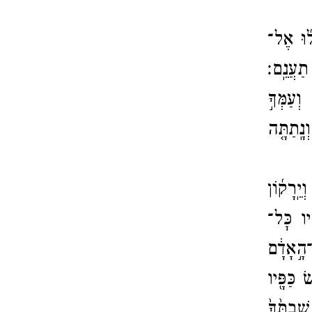
ל֞וּ אֶל־​
תַעֲנֵֽם׃
ְעַמְּךָ֣
ָֽתַתָּ֤ה
ֵֽרָק֜וֹן
֑יו כׇּל־​
​הָ֣אָדָ֔ם
 כַּפָּ֖יו
בְתֶּ֙ךָ֙