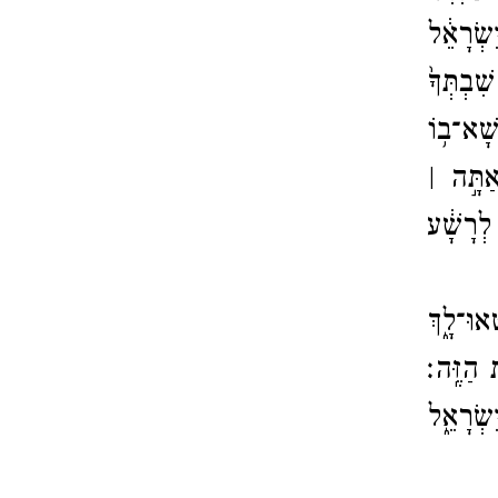
ִשְׂרָאֵ֔ל
ִׁבְתְּךָ֙
ָׁא־​ב֥וֹ
אַתָּ֣ה ׀
 לְרָשָׁ֔ע
ּ־​לָ֑ךְ
ִת הַזֶּֽה׃
שְׂרָאֵ֑ל