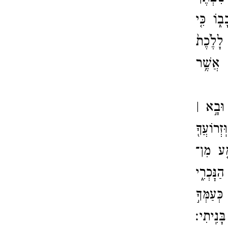
֑וֹ כִּ֤י
 לָלֶ֙כֶת֙
ה אֲשֶׁ֥ר
וּבָ֣א ׀
ְרוֹעֲךָ֖
ַ֤ע מִן־​
ַנׇּכְרִ֑י
ְעַמְּךָ֣
ָּנִֽיתִי׃